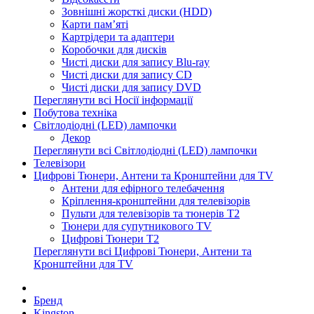
Зовнішні жорсткі диски (HDD)
Карти пам’яті
Картрідери та адаптери
Коробочки для дисків
Чисті диски для запису Blu-ray
Чисті диски для запису CD
Чисті диски для запису DVD
Переглянути всі Носії інформації
Побутова техніка
Світлодіодні (LED) лампочки
Декор
Переглянути всі Світлодіодні (LED) лампочки
Телевізори
Цифрові Тюнери, Антени та Кронштейни для TV
Антени для ефірного телебачення
Кріплення-кронштейни для телевізорів
Пульти для телевізорів та тюнерів T2
Тюнери для супутникового TV
Цифрові Тюнери T2
Переглянути всі Цифрові Тюнери, Антени та
Кронштейни для TV
Бренд
Kingston