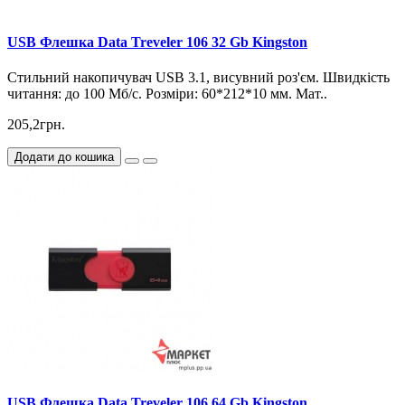
USB Флешка Data Treveler 106 32 Gb Kingston
Стильний накопичувач USB 3.1, висувний роз'єм. Швидкість
читання: до 100 Мб/с. Розміри: 60*212*10 мм. Мат..
205,2грн.
Додати до кошика
USB Флешка Data Treveler 106 64 Gb Kingston