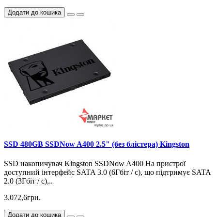
Додати до кошика
SSD 480GB SSDNow A400 2.5" (без блістера) Kingston
SSD накопичувач Kingston SSDNow A400 На пристрої
доступний інтерфейс SATA 3.0 (6Гбіт / с), що підтримує SATA
2.0 (3Гбіт / с),..
3.072,6грн.
Додати до кошика