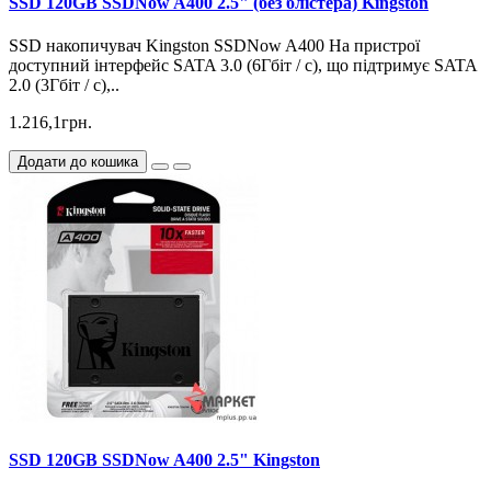
SSD 120GB SSDNow A400 2.5" (без блістера) Kingston
SSD накопичувач Kingston SSDNow A400 На пристрої
доступний інтерфейс SATA 3.0 (6Гбіт / с), що підтримує SATA
2.0 (3Гбіт / с),..
1.216,1грн.
Додати до кошика
SSD 120GB SSDNow A400 2.5" Kingston