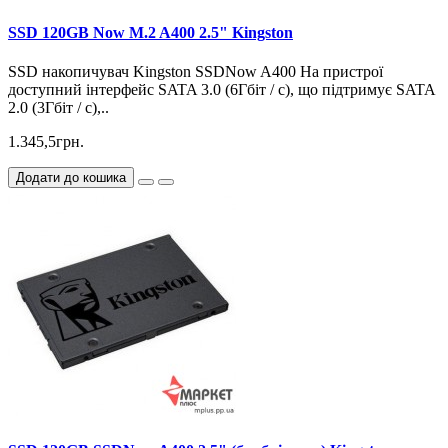
SSD 120GB Now M.2 A400 2.5" Kingston
SSD накопичувач Kingston SSDNow A400 На пристрої
доступний інтерфейс SATA 3.0 (6Гбіт / с), що підтримує SATA
2.0 (3Гбіт / с),..
1.345,5грн.
Додати до кошика