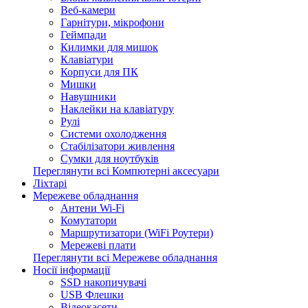
Веб-камери
Гарнітури, мікрофони
Геймпади
Килимки для мишок
Клавіатури
Корпуси для ПК
Мишки
Навушники
Наклейки на клавіатуру
Рулі
Системи охолодження
Стабілізатори живлення
Сумки для ноутбуків
Переглянути всі Компютерні аксесуари
Ліхтарі
Мережеве обладнання
Антени Wi-Fi
Комутатори
Маршрутизатори (WiFi Роутери)
Мережеві плати
Переглянути всі Мережеве обладнання
Носії інформації
SSD накопичувачі
USB Флешки
Відеокасети