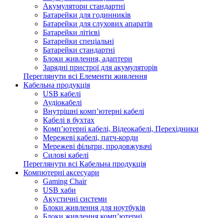
Акумулятори стандартні
Батарейки для годинників
Батарейки для слухових апаратів
Батарейки літієві
Батарейки спеціальні
Батарейки стандартні
Блоки живлення, адаптери
Зарядні пристрої для акумуляторів
Переглянути всі Елементи живлення
Кабельна продукція
USB кабелі
Аудіокабелі
Внутрішні комп’ютерні кабелі
Кабелі в бухтах
Комп’ютерні кабелі, Відеокабелі, Перехідники
Мережеві кабелі, патч-корди
Мережеві фільтри, продовжувачі
Силові кабелі
Переглянути всі Кабельна продукція
Компютерні аксесуари
Gaming Chair
USB хаби
Акустичні системи
Блоки живлення для ноутбуків
Блоки живлення комп’ютерні