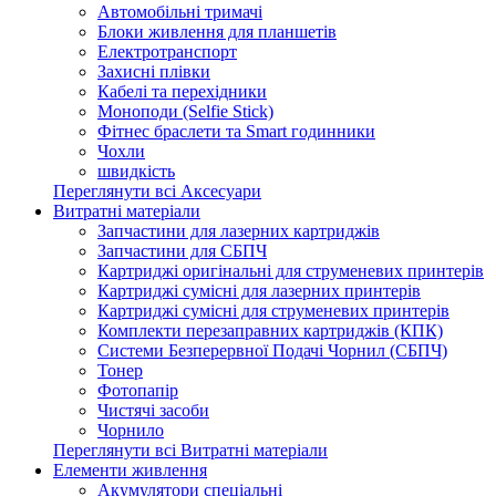
Автомобільні тримачі
Блоки живлення для планшетів
Електротранспорт
Захисні плівки
Кабелі та перехідники
Моноподи (Selfie Stick)
Фітнес браслети та Smart годинники
Чохли
швидкість
Переглянути всі Аксесуари
Витратні матеріали
Запчастини для лазерних картриджів
Запчастини для СБПЧ
Картриджі оригінальні для струменевих принтерів
Картриджі сумісні для лазерних принтерів
Картриджі сумісні для струменевих принтерів
Комплекти перезаправних картриджів (КПК)
Системи Безперервної Подачі Чорнил (СБПЧ)
Тонер
Фотопапір
Чистячі засоби
Чорнило
Переглянути всі Витратні матеріали
Елементи живлення
Акумулятори спеціальні