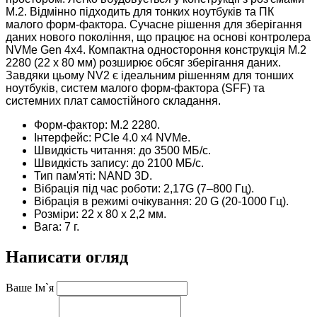
M.2. Відмінно підходить для тонких ноутбуків та ПК
малого форм-фактора. С
учасне рішення для зберігання
даних нового покоління, що працює на основі контролера
NVMe Gen 4x4. Компактна одностороння конструкція M.2
2280 (22 x 80 мм) розширює обсяг зберігання даних.
Завдяки цьому NV2 є ідеальним рішенням для тонших
ноутбуків, систем малого форм-фактора (SFF) та
системних плат самостійного складання.
Форм-фактор: M.2 2280.
Інтерфейс: PCIe 4.0 x4 NVMe.
Швидкість читання: до
3500 МБ/с.
Швидкість запису: до 2100 МБ/с.
Тип пам'яті: NAND 3D.
Вібрація під час роботи: 2,17G (7–800 Гц).
Вібрація в режимі очікування: 20 G (20-1000 Гц).
Розміри: 22 x 80 x 2,2 мм.
Вага: 7 г.
Написати огляд
Ваше Ім`я