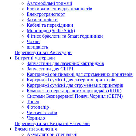
Автомобільні тримачі
Блоки живлення для планшетів
Електротранспорт
Захисні плівки
Кабелі та перехідники
Моноподи (Selfie Stick)
Фітнес браслети та Smart годинники
Чохли
швидкість
Переглянути всі Аксесуари
Витратні матеріали
Запчастини для лазерних картриджів
Запчастини для СБПЧ
Картриджі оригінальні для струменевих принтерів
Картриджі сумісні для лазерних принтерів
Картриджі сумісні для струменевих принтерів
Комплекти перезаправних картриджів (КПК)
Системи Безперервної Подачі Чорнил (СБПЧ)
Тонер
Фотопапір
Чистячі засоби
Чорнило
Переглянути всі Витратні матеріали
Елементи живлення
Акумулятори спеціальні