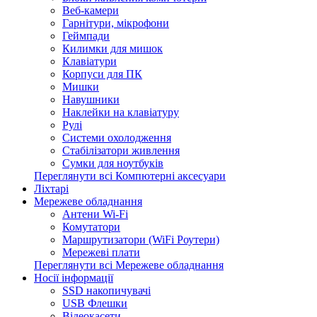
Веб-камери
Гарнітури, мікрофони
Геймпади
Килимки для мишок
Клавіатури
Корпуси для ПК
Мишки
Навушники
Наклейки на клавіатуру
Рулі
Системи охолодження
Стабілізатори живлення
Сумки для ноутбуків
Переглянути всі Компютерні аксесуари
Ліхтарі
Мережеве обладнання
Антени Wi-Fi
Комутатори
Маршрутизатори (WiFi Роутери)
Мережеві плати
Переглянути всі Мережеве обладнання
Носії інформації
SSD накопичувачі
USB Флешки
Відеокасети