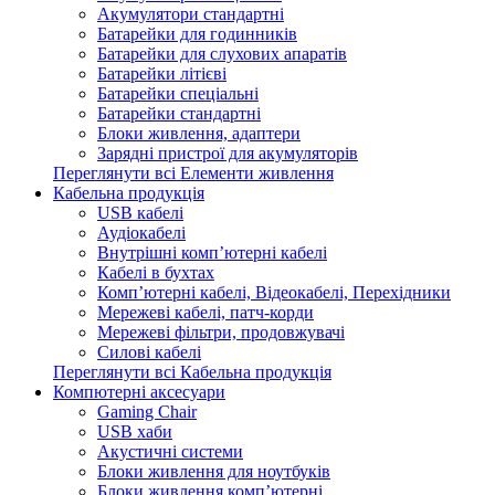
Акумулятори стандартні
Батарейки для годинників
Батарейки для слухових апаратів
Батарейки літієві
Батарейки спеціальні
Батарейки стандартні
Блоки живлення, адаптери
Зарядні пристрої для акумуляторів
Переглянути всі Елементи живлення
Кабельна продукція
USB кабелі
Аудіокабелі
Внутрішні комп’ютерні кабелі
Кабелі в бухтах
Комп’ютерні кабелі, Відеокабелі, Перехідники
Мережеві кабелі, патч-корди
Мережеві фільтри, продовжувачі
Силові кабелі
Переглянути всі Кабельна продукція
Компютерні аксесуари
Gaming Chair
USB хаби
Акустичні системи
Блоки живлення для ноутбуків
Блоки живлення комп’ютерні