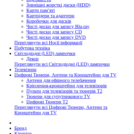
Зовнішні жорсткі диски (HDD)
Карти пам’яті
Картрідери та адаптери
Коробочки для дисків
Чисті диски для запису Blu-ray
Чисті диски для запису CD
Чисті диски для запису DVD
Переглянути всі Носії інформації
Побутова техніка
Світлодіодні (LED) лампочки
Декор
Переглянути всі Світлодіодні (LED) лампочки
Телевізори
Цифрові Тюнери, Антени та Кронштейни для TV
Антени для ефірного телебачення
Кріплення-кронштейни для телевізорів
Пульти для телевізорів та тюнерів T2
Тюнери для супутникового TV
Цифрові Тюнери T2
Переглянути всі Цифрові Тюнери, Антени та
Кронштейни для TV
Бренд
Kingston