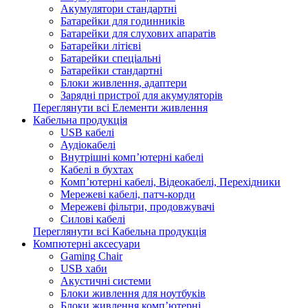
Акумулятори стандартні
Батарейки для годинників
Батарейки для слухових апаратів
Батарейки літієві
Батарейки спеціальні
Батарейки стандартні
Блоки живлення, адаптери
Зарядні пристрої для акумуляторів
Переглянути всі Елементи живлення
Кабельна продукція
USB кабелі
Аудіокабелі
Внутрішні комп’ютерні кабелі
Кабелі в бухтах
Комп’ютерні кабелі, Відеокабелі, Перехідники
Мережеві кабелі, патч-корди
Мережеві фільтри, продовжувачі
Силові кабелі
Переглянути всі Кабельна продукція
Компютерні аксесуари
Gaming Chair
USB хаби
Акустичні системи
Блоки живлення для ноутбуків
Блоки живлення комп’ютерні