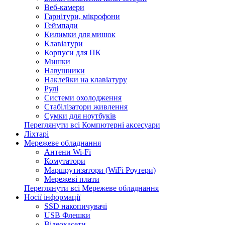
Веб-камери
Гарнітури, мікрофони
Геймпади
Килимки для мишок
Клавіатури
Корпуси для ПК
Мишки
Навушники
Наклейки на клавіатуру
Рулі
Системи охолодження
Стабілізатори живлення
Сумки для ноутбуків
Переглянути всі Компютерні аксесуари
Ліхтарі
Мережеве обладнання
Антени Wi-Fi
Комутатори
Маршрутизатори (WiFi Роутери)
Мережеві плати
Переглянути всі Мережеве обладнання
Носії інформації
SSD накопичувачі
USB Флешки
Відеокасети