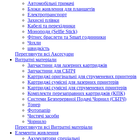
Автомобільні тримачі
Блоки живлення для планшетів
Електротранспорт
Захисні плівки
Кабелі та перехідники
Моноподи (Selfie Stick)
Фітнес браслети та Smart годинники
Чохли
швидкість
Переглянути всі Аксесуари
Витратні матеріали
Запчастини для лазерних картриджів
Запчастини для СБПЧ
Картриджі оригінальні для струменевих принтерів
Картриджі сумісні для лазерних принтерів
Картриджі сумісні для струменевих принтерів
Комплекти перезаправних картриджів (КПК)
Системи Безперервної Подачі Чорнил (СБПЧ)
Тонер
Фотопапір
Чистячі засоби
Чорнило
Переглянути всі Витратні матеріали
Елементи живлення
Акумулятори спеціальні