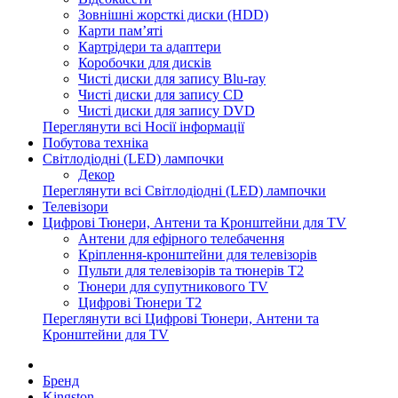
Зовнішні жорсткі диски (HDD)
Карти пам’яті
Картрідери та адаптери
Коробочки для дисків
Чисті диски для запису Blu-ray
Чисті диски для запису CD
Чисті диски для запису DVD
Переглянути всі Носії інформації
Побутова техніка
Світлодіодні (LED) лампочки
Декор
Переглянути всі Світлодіодні (LED) лампочки
Телевізори
Цифрові Тюнери, Антени та Кронштейни для TV
Антени для ефірного телебачення
Кріплення-кронштейни для телевізорів
Пульти для телевізорів та тюнерів T2
Тюнери для супутникового TV
Цифрові Тюнери T2
Переглянути всі Цифрові Тюнери, Антени та
Кронштейни для TV
Бренд
Kingston