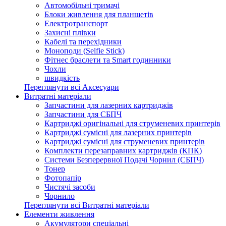
Автомобільні тримачі
Блоки живлення для планшетів
Електротранспорт
Захисні плівки
Кабелі та перехідники
Моноподи (Selfie Stick)
Фітнес браслети та Smart годинники
Чохли
швидкість
Переглянути всі Аксесуари
Витратні матеріали
Запчастини для лазерних картриджів
Запчастини для СБПЧ
Картриджі оригінальні для струменевих принтерів
Картриджі сумісні для лазерних принтерів
Картриджі сумісні для струменевих принтерів
Комплекти перезаправних картриджів (КПК)
Системи Безперервної Подачі Чорнил (СБПЧ)
Тонер
Фотопапір
Чистячі засоби
Чорнило
Переглянути всі Витратні матеріали
Елементи живлення
Акумулятори спеціальні