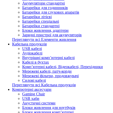
Акумулятори стандартні
Батарейки для годинників
Батарейки для слухових апаратів
Батарейки літієві
Батарейки спеціальні
Батарейки стандартні
Блоки живлення, адаптери
Зарядні пристрої для акумуляторів
Переглянути всі Елементи живлення
Кабельна продукція
USB кабелі
Аудіокабелі
Внутрішні комп’ютерні кабелі
Кабелі в бухтах
Комп’ютерні кабелі, Відеокабелі, Перехідники
Мережеві кабелі, патч-корди
Мережеві фільтри, продовжувачі
Силові кабелі
Переглянути всі Кабельна продукція
Компютерні аксесуари
Gaming Chair
USB хаби
Акустичні системи
Блоки живлення для ноутбуків
Блоки живлення комп’ютерні