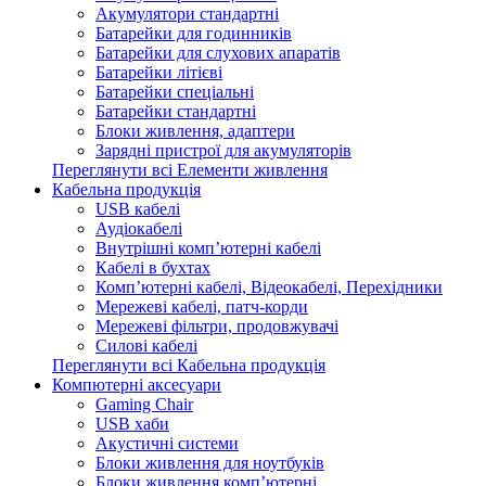
Акумулятори стандартні
Батарейки для годинників
Батарейки для слухових апаратів
Батарейки літієві
Батарейки спеціальні
Батарейки стандартні
Блоки живлення, адаптери
Зарядні пристрої для акумуляторів
Переглянути всі Елементи живлення
Кабельна продукція
USB кабелі
Аудіокабелі
Внутрішні комп’ютерні кабелі
Кабелі в бухтах
Комп’ютерні кабелі, Відеокабелі, Перехідники
Мережеві кабелі, патч-корди
Мережеві фільтри, продовжувачі
Силові кабелі
Переглянути всі Кабельна продукція
Компютерні аксесуари
Gaming Chair
USB хаби
Акустичні системи
Блоки живлення для ноутбуків
Блоки живлення комп’ютерні