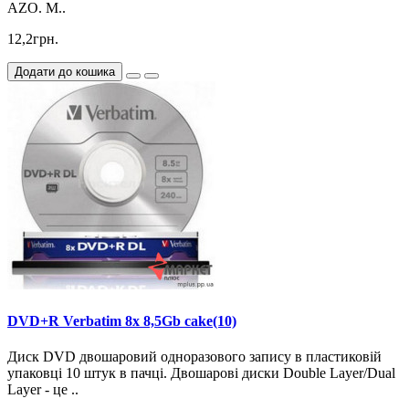
AZO. М..
12,2грн.
Додати до кошика
DVD+R Verbatim 8x 8,5Gb cake(10)
Диск DVD двошаровий одноразового запису в пластиковій
упаковці 10 штук в пачці. Двошарові диски Double Layer/Dual
Layer - це ..