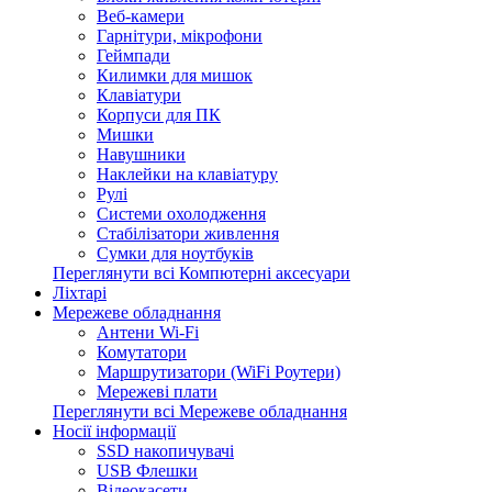
Веб-камери
Гарнітури, мікрофони
Геймпади
Килимки для мишок
Клавіатури
Корпуси для ПК
Мишки
Навушники
Наклейки на клавіатуру
Рулі
Системи охолодження
Стабілізатори живлення
Сумки для ноутбуків
Переглянути всі Компютерні аксесуари
Ліхтарі
Мережеве обладнання
Антени Wi-Fi
Комутатори
Маршрутизатори (WiFi Роутери)
Мережеві плати
Переглянути всі Мережеве обладнання
Носії інформації
SSD накопичувачі
USB Флешки
Відеокасети