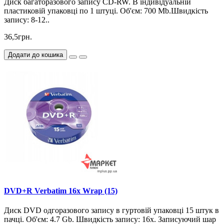
Диск багаторазового запису CD-RW. В індивідуальній
пластиковій упаковці по 1 штуці. Об'єм: 700 Mb.Швидкість
запису: 8-12..
36,5грн.
Додати до кошика
DVD+R Verbatim 16x Wrap (15)
Диск DVD одгоразового запису в гуртовій упаковці 15 штук в
пачці. Об'єм: 4.7 Gb. Швидкість запису: 16х. Записуючий шар