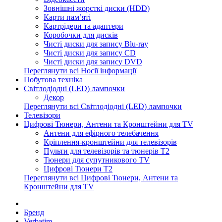
Зовнішні жорсткі диски (HDD)
Карти пам’яті
Картрідери та адаптери
Коробочки для дисків
Чисті диски для запису Blu-ray
Чисті диски для запису CD
Чисті диски для запису DVD
Переглянути всі Носії інформації
Побутова техніка
Світлодіодні (LED) лампочки
Декор
Переглянути всі Світлодіодні (LED) лампочки
Телевізори
Цифрові Тюнери, Антени та Кронштейни для TV
Антени для ефірного телебачення
Кріплення-кронштейни для телевізорів
Пульти для телевізорів та тюнерів T2
Тюнери для супутникового TV
Цифрові Тюнери T2
Переглянути всі Цифрові Тюнери, Антени та
Кронштейни для TV
Бренд
Verbatim