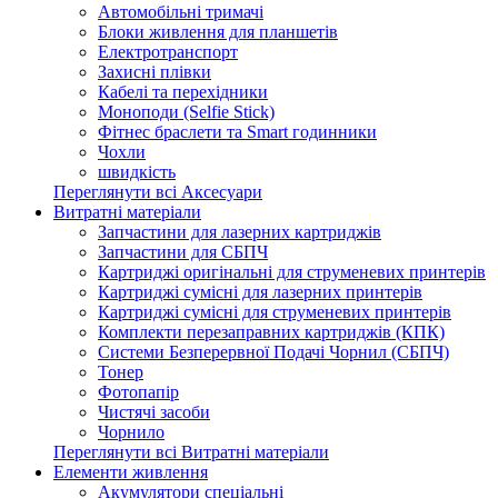
Автомобільні тримачі
Блоки живлення для планшетів
Електротранспорт
Захисні плівки
Кабелі та перехідники
Моноподи (Selfie Stick)
Фітнес браслети та Smart годинники
Чохли
швидкість
Переглянути всі Аксесуари
Витратні матеріали
Запчастини для лазерних картриджів
Запчастини для СБПЧ
Картриджі оригінальні для струменевих принтерів
Картриджі сумісні для лазерних принтерів
Картриджі сумісні для струменевих принтерів
Комплекти перезаправних картриджів (КПК)
Системи Безперервної Подачі Чорнил (СБПЧ)
Тонер
Фотопапір
Чистячі засоби
Чорнило
Переглянути всі Витратні матеріали
Елементи живлення
Акумулятори спеціальні