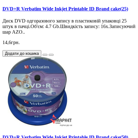
DVD+R Verbatim Wide Inkjet Printable ID Brand cake(25)
Диск DVD одгоразового запису в пластиковій упаковці 25
штук в пачці.Об'єм: 4.7 Gb.Швидкість запису: 16х.Записуючий
шар AZO..
14,6грн.
Додати до кошика
DVD+R Verbatim Wide Inkjet Printable ID Brand cake(50)