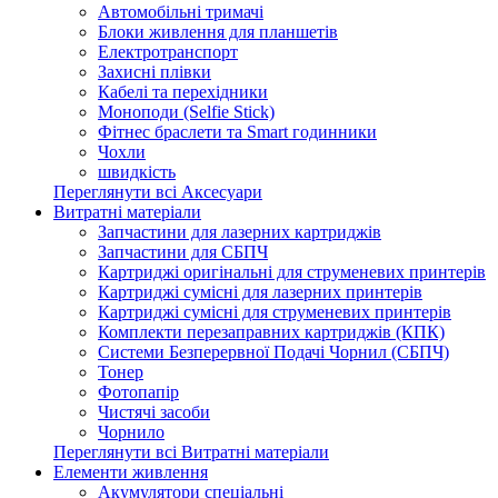
Автомобільні тримачі
Блоки живлення для планшетів
Електротранспорт
Захисні плівки
Кабелі та перехідники
Моноподи (Selfie Stick)
Фітнес браслети та Smart годинники
Чохли
швидкість
Переглянути всі Аксесуари
Витратні матеріали
Запчастини для лазерних картриджів
Запчастини для СБПЧ
Картриджі оригінальні для струменевих принтерів
Картриджі сумісні для лазерних принтерів
Картриджі сумісні для струменевих принтерів
Комплекти перезаправних картриджів (КПК)
Системи Безперервної Подачі Чорнил (СБПЧ)
Тонер
Фотопапір
Чистячі засоби
Чорнило
Переглянути всі Витратні матеріали
Елементи живлення
Акумулятори спеціальні