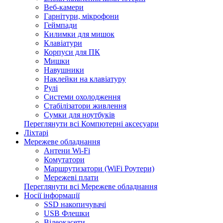
Веб-камери
Гарнітури, мікрофони
Геймпади
Килимки для мишок
Клавіатури
Корпуси для ПК
Мишки
Навушники
Наклейки на клавіатуру
Рулі
Системи охолодження
Стабілізатори живлення
Сумки для ноутбуків
Переглянути всі Компютерні аксесуари
Ліхтарі
Мережеве обладнання
Антени Wi-Fi
Комутатори
Маршрутизатори (WiFi Роутери)
Мережеві плати
Переглянути всі Мережеве обладнання
Носії інформації
SSD накопичувачі
USB Флешки
Відеокасети