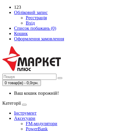
123
Обліковий запис
Реєстрація
Вхід
Список побажань (0)
Кошик
Оформлення замовлення
0 товар(ів) - 0,0грн.
Ваш кошик порожній!
Категорії
Інструмент
Аксесуари
FM-модулятори
PowerBank