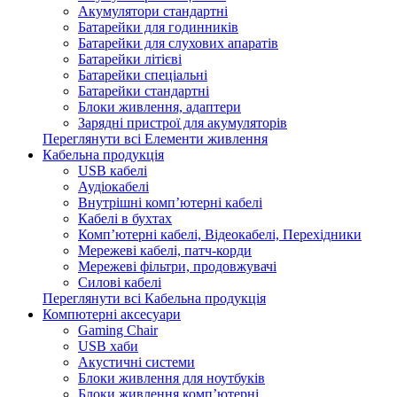
Акумулятори стандартні
Батарейки для годинників
Батарейки для слухових апаратів
Батарейки літієві
Батарейки спеціальні
Батарейки стандартні
Блоки живлення, адаптери
Зарядні пристрої для акумуляторів
Переглянути всі Елементи живлення
Кабельна продукція
USB кабелі
Аудіокабелі
Внутрішні комп’ютерні кабелі
Кабелі в бухтах
Комп’ютерні кабелі, Відеокабелі, Перехідники
Мережеві кабелі, патч-корди
Мережеві фільтри, продовжувачі
Силові кабелі
Переглянути всі Кабельна продукція
Компютерні аксесуари
Gaming Chair
USB хаби
Акустичні системи
Блоки живлення для ноутбуків
Блоки живлення комп’ютерні