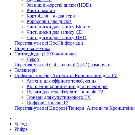
Зовнішні жорсткі диски (HDD)
Карти пам’яті
Картрідери та адаптери
Коробочки для дисків
Чисті диски для запису Blu-ray
Чисті диски для запису CD
Чисті диски для запису DVD
Переглянути всі Носії інформації
Побутова техніка
Світлодіодні (LED) лампочки
Декор
Переглянути всі Світлодіодні (LED) лампочки
Телевізори
Цифрові Тюнери, Антени та Кронштейни для TV
Антени для ефірного телебачення
Кріплення-кронштейни для телевізорів
Пульти для телевізорів та тюнерів T2
Тюнери для супутникового TV
Цифрові Тюнери T2
Переглянути всі Цифрові Тюнери, Антени та Кронштейн
Бренд
Philips