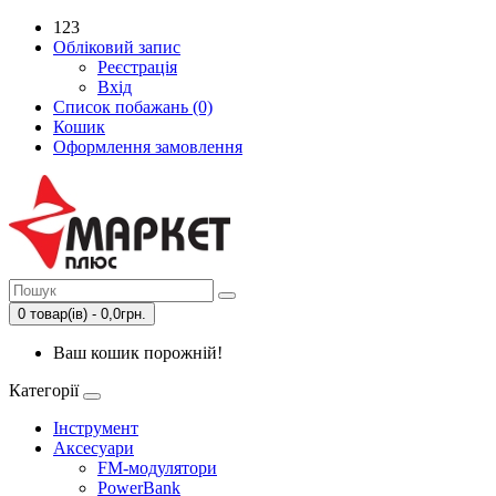
123
Обліковий запис
Реєстрація
Вхід
Список побажань (0)
Кошик
Оформлення замовлення
0 товар(ів) - 0,0грн.
Ваш кошик порожній!
Категорії
Інструмент
Аксесуари
FM-модулятори
PowerBank