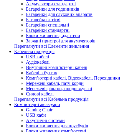
Акумулятори стандартні
Батарейки для годинників
Батарейки для слухових апаратів
Батарейки літієві
Батарейки спеціальні
Батарейки стандартні
Блоки живлення, адаптери
Зарядні пристрої для акумуляторів
Переглянути всі Елементи живлення
Кабельна продукція
USB кабелі
Аудіокабелі
Внутрішні комп’ютерні кабелі
Кабелі в бухтах
Комп’ютерні кабелі, Відеокабелі, Перехідники
Мережеві кабелі, патч-корди
Мережеві фільтри, продовжувачі
Силові кабелі
Переглянути всі Кабельна продукція
Компютерні аксесуари
Gaming Chair
USB хаби
Акустичні системи
Блоки живлення для ноутбуків
Блоки живлення комп’ютерні