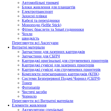
Автомобільні тримачі
Блоки живлення для планшетів
Електротранспорт
Захисні плівки
Кабелі та перехідники
Моноподи (Selfie Stick)
Фітнес браслети та Smart годинники
Чохли
швидкість
Переглянути всі Аксесуари
Витратні матеріали
Запчастини для лазерних картриджів
Запчастини для СБПЧ
Картриджі оригінальні для струменевих принтерів
Картриджі сумісні для лазерних принтерів
Картриджі сумісні для струменевих принтерів
Комплекти перезаправних картриджів (КПК)
Системи Безперервної Подачі Чорнил (СБПЧ)
Тонер
Фотопапір
Чистячі засоби
Чорнило
Переглянути всі Витратні матеріали
Елементи живлення
Акумулятори спеціальні