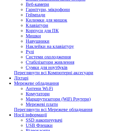
Веб-камери
Гарнітури, мікрофони
Геймпади
Килимки для мишок
Клавіатури
Корпуси для ПК
Мишки
Навушники
Наклейки на клавіатуру
Рулі
Системи охолодження
Стабілізатори живлення
Сумки для ноутбуків
Переглянути всі Компютерні аксесуари
Ліхтарі
Мережеве обладнання
Антени Wi-Fi
Комутатори
Маршрутизатори (WiFi Роутери)
Мережеві плати
Переглянути всі Мережеве обладнання
Носії інформації
SSD накопичувачі
USB Флешки
Відеокасети