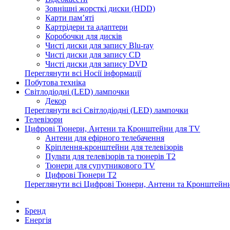
Зовнішні жорсткі диски (HDD)
Карти пам’яті
Картрідери та адаптери
Коробочки для дисків
Чисті диски для запису Blu-ray
Чисті диски для запису CD
Чисті диски для запису DVD
Переглянути всі Носії інформації
Побутова техніка
Світлодіодні (LED) лампочки
Декор
Переглянути всі Світлодіодні (LED) лампочки
Телевізори
Цифрові Тюнери, Антени та Кронштейни для TV
Антени для ефірного телебачення
Кріплення-кронштейни для телевізорів
Пульти для телевізорів та тюнерів T2
Тюнери для супутникового TV
Цифрові Тюнери T2
Переглянути всі Цифрові Тюнери, Антени та Кронштейн
Бренд
Енергія