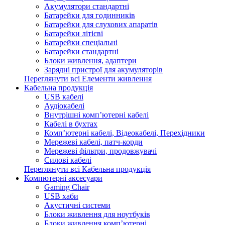
Акумулятори стандартні
Батарейки для годинників
Батарейки для слухових апаратів
Батарейки літієві
Батарейки спеціальні
Батарейки стандартні
Блоки живлення, адаптери
Зарядні пристрої для акумуляторів
Переглянути всі Елементи живлення
Кабельна продукція
USB кабелі
Аудіокабелі
Внутрішні комп’ютерні кабелі
Кабелі в бухтах
Комп’ютерні кабелі, Відеокабелі, Перехідники
Мережеві кабелі, патч-корди
Мережеві фільтри, продовжувачі
Силові кабелі
Переглянути всі Кабельна продукція
Компютерні аксесуари
Gaming Chair
USB хаби
Акустичні системи
Блоки живлення для ноутбуків
Блоки живлення комп’ютерні