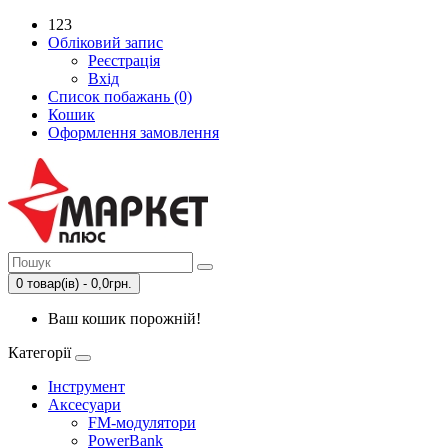
123
Обліковий запис
Реєстрація
Вхід
Список побажань (0)
Кошик
Оформлення замовлення
0 товар(ів) - 0,0грн.
Ваш кошик порожній!
Категорії
Інструмент
Аксесуари
FM-модулятори
PowerBank