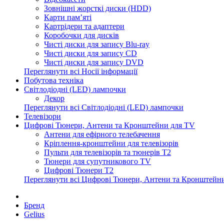
Зовнішні жорсткі диски (HDD)
Карти пам’яті
Картрідери та адаптери
Коробочки для дисків
Чисті диски для запису Blu-ray
Чисті диски для запису CD
Чисті диски для запису DVD
Переглянути всі Носії інформації
Побутова техніка
Світлодіодні (LED) лампочки
Декор
Переглянути всі Світлодіодні (LED) лампочки
Телевізори
Цифрові Тюнери, Антени та Кронштейни для TV
Антени для ефірного телебачення
Кріплення-кронштейни для телевізорів
Пульти для телевізорів та тюнерів T2
Тюнери для супутникового TV
Цифрові Тюнери T2
Переглянути всі Цифрові Тюнери, Антени та Кронштейн
Бренд
Gelius