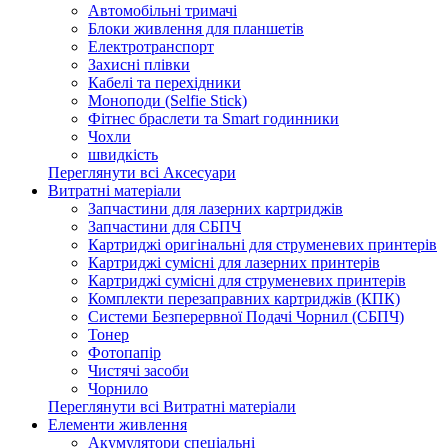
Автомобільні тримачі
Блоки живлення для планшетів
Електротранспорт
Захисні плівки
Кабелі та перехідники
Моноподи (Selfie Stick)
Фітнес браслети та Smart годинники
Чохли
швидкість
Переглянути всі Аксесуари
Витратні матеріали
Запчастини для лазерних картриджів
Запчастини для СБПЧ
Картриджі оригінальні для струменевих принтерів
Картриджі сумісні для лазерних принтерів
Картриджі сумісні для струменевих принтерів
Комплекти перезаправних картриджів (КПК)
Системи Безперервної Подачі Чорнил (СБПЧ)
Тонер
Фотопапір
Чистячі засоби
Чорнило
Переглянути всі Витратні матеріали
Елементи живлення
Акумулятори спеціальні