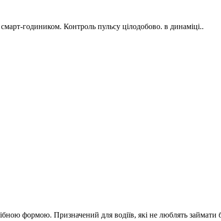
зі смарт-годиником. Контроль пульсу цілодобово. в динаміці..
бною формою. Призначений для водіїв, які не люблять займати б