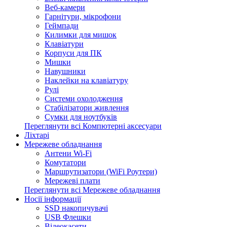
Веб-камери
Гарнітури, мікрофони
Геймпади
Килимки для мишок
Клавіатури
Корпуси для ПК
Мишки
Навушники
Наклейки на клавіатуру
Рулі
Системи охолодження
Стабілізатори живлення
Сумки для ноутбуків
Переглянути всі Компютерні аксесуари
Ліхтарі
Мережеве обладнання
Антени Wi-Fi
Комутатори
Маршрутизатори (WiFi Роутери)
Мережеві плати
Переглянути всі Мережеве обладнання
Носії інформації
SSD накопичувачі
USB Флешки
Відеокасети