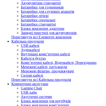
Акумулятори стандартні
Батарейки для годинників
Батарейки для слухових апаратів
Батарейки літієві
Батарейки спеціальні
Батарейки стандартні
Блоки живлення, адаптери
Зарядні пристрої для акумуляторів
Переглянути всі Елементи живлення
Кабельна продукція
USB кабелі
Аудіокабелі
Внутрішні комп’ютерні кабелі
Кабелі в бухтах
Комп’ютерні кабелі, Відеокабелі, Перехідники
Мережеві кабелі, патч-корди
Мережеві фільтри, продовжувачі
Силові кабелі
Переглянути всі Кабельна продукція
Компютерні аксесуари
Gaming Chair
USB хаби
Акустичні системи
Блоки живлення для ноутбуків
Блоки живлення комп’ютерні