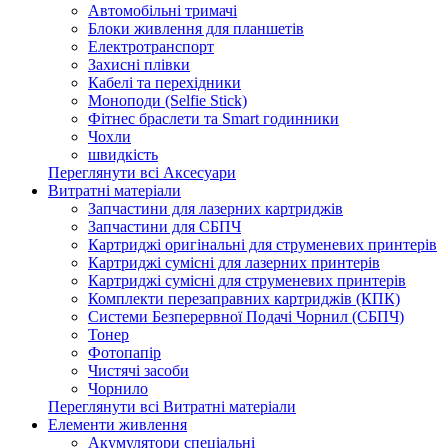
Автомобільні тримачі
Блоки живлення для планшетів
Електротранспорт
Захисні плівки
Кабелі та перехідники
Моноподи (Selfie Stick)
Фітнес браслети та Smart годинники
Чохли
швидкість
Переглянути всі Аксесуари
Витратні матеріали
Запчастини для лазерних картриджів
Запчастини для СБПЧ
Картриджі оригінальні для струменевих принтерів
Картриджі сумісні для лазерних принтерів
Картриджі сумісні для струменевих принтерів
Комплекти перезаправних картриджів (КПК)
Системи Безперервної Подачі Чорнил (СБПЧ)
Тонер
Фотопапір
Чистячі засоби
Чорнило
Переглянути всі Витратні матеріали
Елементи живлення
Акумулятори спеціальні