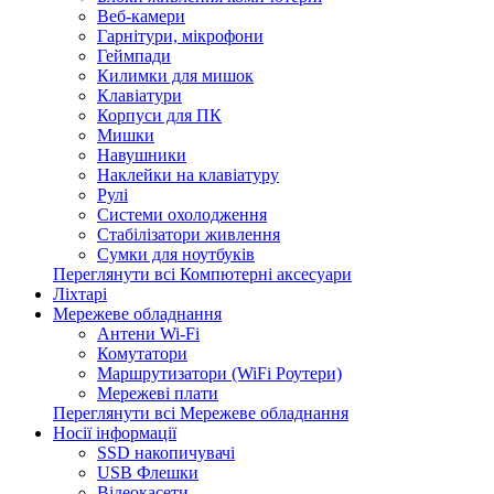
Веб-камери
Гарнітури, мікрофони
Геймпади
Килимки для мишок
Клавіатури
Корпуси для ПК
Мишки
Навушники
Наклейки на клавіатуру
Рулі
Системи охолодження
Стабілізатори живлення
Сумки для ноутбуків
Переглянути всі Компютерні аксесуари
Ліхтарі
Мережеве обладнання
Антени Wi-Fi
Комутатори
Маршрутизатори (WiFi Роутери)
Мережеві плати
Переглянути всі Мережеве обладнання
Носії інформації
SSD накопичувачі
USB Флешки
Відеокасети