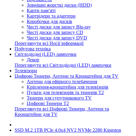
Зовнішні жорсткі диски (HDD)
Карти пам’яті
Картрідери та адаптери
Коробочки для дисків
Чисті диски для запису Blu-ray
Чисті диски для запису CD
Чисті диски для запису DVD
Переглянути всі Носії інформації
Побутова техніка
Світлодіодні (LED) лампочки
Декор
Переглянути всі Світлодіодні (LED) лампочки
Телевізори
Цифрові Тюнери, Антени та Кронштейни для TV
Антени для ефірного телебачення
Кріплення-кронштейни для телевізорів
Пульти для телевізорів та тюнерів T2
Тюнери для супутникового TV
Цифрові Тюнери T2
Переглянути всі Цифрові Тюнери, Антени та
Кронштейни для TV
SSD M.2 1TB PCle 4.0x4 NV2 NVMe 2280 Kingston