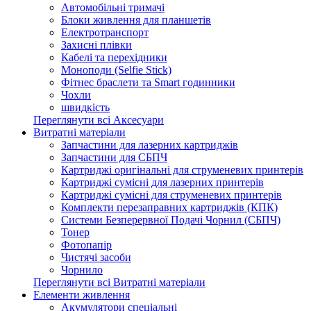
Автомобільні тримачі
Блоки живлення для планшетів
Електротранспорт
Захисні плівки
Кабелі та перехідники
Моноподи (Selfie Stick)
Фітнес браслети та Smart годинники
Чохли
швидкість
Переглянути всі Аксесуари
Витратні матеріали
Запчастини для лазерних картриджів
Запчастини для СБПЧ
Картриджі оригінальні для струменевих принтерів
Картриджі сумісні для лазерних принтерів
Картриджі сумісні для струменевих принтерів
Комплекти перезаправних картриджів (КПК)
Системи Безперервної Подачі Чорнил (СБПЧ)
Тонер
Фотопапір
Чистячі засоби
Чорнило
Переглянути всі Витратні матеріали
Елементи живлення
Акумулятори спеціальні