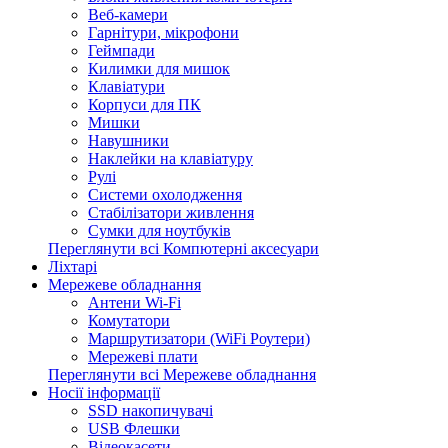
Веб-камери
Гарнітури, мікрофони
Геймпади
Килимки для мишок
Клавіатури
Корпуси для ПК
Мишки
Навушники
Наклейки на клавіатуру
Рулі
Системи охолодження
Стабілізатори живлення
Сумки для ноутбуків
Переглянути всі Компютерні аксесуари
Ліхтарі
Мережеве обладнання
Антени Wi-Fi
Комутатори
Маршрутизатори (WiFi Роутери)
Мережеві плати
Переглянути всі Мережеве обладнання
Носії інформації
SSD накопичувачі
USB Флешки
Відеокасети