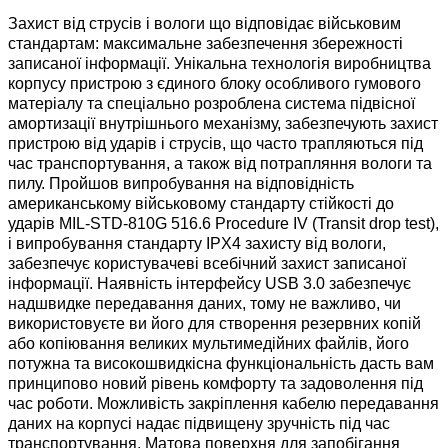
Захист від струсів і вологи що відповідає військовим
стандартам: максимальне забезпечення збережності
записаної інформації.
Унікальна технологія виробництва
корпусу пристрою з єдиного блоку особливого гумового
матеріалу та спеціально розроблена система підвісної
амортизації внутрішнього механізму, забезпечують захист
пристрою від ударів і струсів, що часто трапляються під
час транспортування, а також від потрапляння вологи та
пилу. Пройшов випробування на відповідність
американському військовому стандарту стійкості до
ударів MIL-STD-810G 516.6 Procedure IV (Transit drop test),
і випробування стандарту IPX4 захисту від вологи,
забезпечує користувачеві всебічний захист записаної
інформації.
Наявність інтерфейсу USB 3.0 забезпечує
надшвидке передавання даних, тому не важливо, чи
використовуєте ви його для створення резервних копій
або
копіювання великих мультимедійних файлів, його
потужна та високошвидкісна функціональність дасть вам
принципово новий рівень комфорту та задоволення під
час роботи.
Можливість закріплення кабелю передавання
даних на корпусі надає підвищену зручність під час
транспортування.
Матова поверхня для запобігання