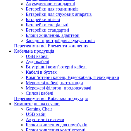
Акумулятори стандартні
Батарейки для годинників
Батарейки для слухових апаратів
Батарейки літієві
Батарейки спеціальні
Батарейки стандартні
Блоки живлення, адаптери
Зарядні пристрої для акумуляторів
Переглянути всі Елементи живлення
Кабельна продукція
USB кабелі
Аудіокабелі
Внутрішні комп’ютерні кабелі
Кабелі в бухтах
Комп’ютерні кабелі, Відеокабелі, Перехідники
Мережеві кабелі, патч-корди
Мережеві фільтри, продовжувачі
Силові кабелі
Переглянути всі Кабельна продукція
Компютерні аксесуари
Gaming Chair
USB хаби
Акустичні системи
Блоки живлення для ноутбуків
Блоки живлення комп’ютерні