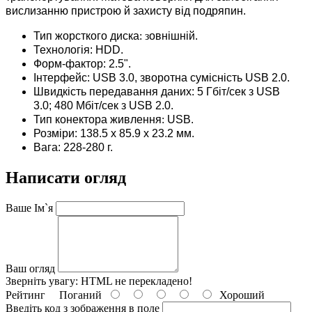
вислизанню пристрою й захисту від подряпин.
Тип жорсткого диска
: з
овнішній.
Технологія:
HDD.
Форм-фактор:
2.5".
Інтерфейс:
USB 3.0, зворотна сумісність
USB 2.0.
Швидкість передавання даних:
5 Гбіт/сек з USB
3.0;
480 Мбіт/сек з USB 2.0.
Тип конектора живлення
:
USB.
Розміри:
138.5 x 85.9 x 23.2 мм.
Вага: 228-280 г.
Написати огляд
Ваше Ім`я
Ваш огляд
Зверніть увагу:
HTML не перекладено!
Рейтинг
Поганий
Хороший
Введіть код з зображення в поле