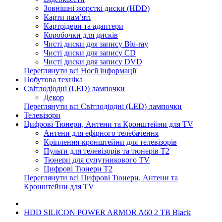
Зовнішні жорсткі диски (HDD)
Карти пам’яті
Картрідери та адаптери
Коробочки для дисків
Чисті диски для запису Blu-ray
Чисті диски для запису CD
Чисті диски для запису DVD
Переглянути всі Носії інформації
Побутова техніка
Світлодіодні (LED) лампочки
Декор
Переглянути всі Світлодіодні (LED) лампочки
Телевізори
Цифрові Тюнери, Антени та Кронштейни для TV
Антени для ефірного телебачення
Кріплення-кронштейни для телевізорів
Пульти для телевізорів та тюнерів T2
Тюнери для супутникового TV
Цифрові Тюнери T2
Переглянути всі Цифрові Тюнери, Антени та
Кронштейни для TV
HDD SILICON POWER ARMOR A60 2 TB Black