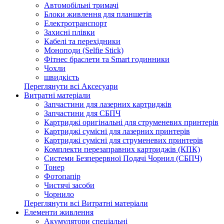
Автомобільні тримачі
Блоки живлення для планшетів
Електротранспорт
Захисні плівки
Кабелі та перехідники
Моноподи (Selfie Stick)
Фітнес браслети та Smart годинники
Чохли
швидкість
Переглянути всі Аксесуари
Витратні матеріали
Запчастини для лазерних картриджів
Запчастини для СБПЧ
Картриджі оригінальні для струменевих принтерів
Картриджі сумісні для лазерних принтерів
Картриджі сумісні для струменевих принтерів
Комплекти перезаправних картриджів (КПК)
Системи Безперервної Подачі Чорнил (СБПЧ)
Тонер
Фотопапір
Чистячі засоби
Чорнило
Переглянути всі Витратні матеріали
Елементи живлення
Акумулятори спеціальні