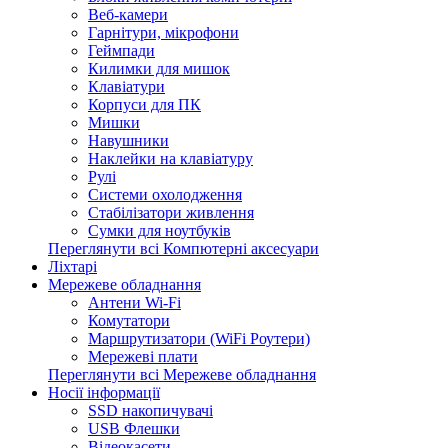
Веб-камери
Гарнітури, мікрофони
Геймпади
Килимки для мишок
Клавіатури
Корпуси для ПК
Мишки
Навушники
Наклейки на клавіатуру
Рулі
Системи охолодження
Стабілізатори живлення
Сумки для ноутбуків
Переглянути всі Компютерні аксесуари
Ліхтарі
Мережеве обладнання
Антени Wi-Fi
Комутатори
Маршрутизатори (WiFi Роутери)
Мережеві плати
Переглянути всі Мережеве обладнання
Носії інформації
SSD накопичувачі
USB Флешки
Відеокасети