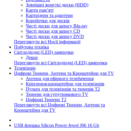
Зовнішні жорсткі диски (HDD)
Карти пам’яті
Картрідери та адаптери
Коробочки для дисків
Чисті диски для запису Blu-ray
Чисті диски для запису CD
Чисті диски для запису DVD
Переглянути всі Носії інформації
Побутова техніка
Світлодіодні (LED) лампочки
Декор
Переглянути всі Світлодіодні (LED) лампочки
Телевізори
Цифрові Тюнери, Антени та Кронштейни для TV
Антени для ефірного телебачення
Кріплення-кронштейни для телевізорів
Пульти для телевізорів та тюнерів T2
Тюнери для супутникового TV
Цифрові Тюнери T2
Переглянути всі Цифрові Тюнери, Антени та
Кронштейни для TV
USB флешка Silicon Power Jewel J06 16 Gb