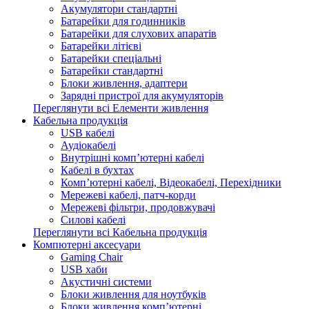
Акумулятори стандартні
Батарейки для годинників
Батарейки для слухових апаратів
Батарейки літієві
Батарейки спеціальні
Батарейки стандартні
Блоки живлення, адаптери
Зарядні пристрої для акумуляторів
Переглянути всі Елементи живлення
Кабельна продукція
USB кабелі
Аудіокабелі
Внутрішні комп’ютерні кабелі
Кабелі в бухтах
Комп’ютерні кабелі, Відеокабелі, Перехідники
Мережеві кабелі, патч-корди
Мережеві фільтри, продовжувачі
Силові кабелі
Переглянути всі Кабельна продукція
Компютерні аксесуари
Gaming Chair
USB хаби
Акустичні системи
Блоки живлення для ноутбуків
Блоки живлення комп’ютерні