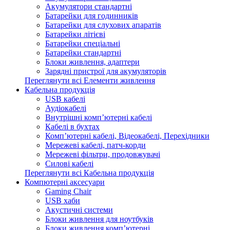
Акумулятори стандартні
Батарейки для годинників
Батарейки для слухових апаратів
Батарейки літієві
Батарейки спеціальні
Батарейки стандартні
Блоки живлення, адаптери
Зарядні пристрої для акумуляторів
Переглянути всі Елементи живлення
Кабельна продукція
USB кабелі
Аудіокабелі
Внутрішні комп’ютерні кабелі
Кабелі в бухтах
Комп’ютерні кабелі, Відеокабелі, Перехідники
Мережеві кабелі, патч-корди
Мережеві фільтри, продовжувачі
Силові кабелі
Переглянути всі Кабельна продукція
Компютерні аксесуари
Gaming Chair
USB хаби
Акустичні системи
Блоки живлення для ноутбуків
Блоки живлення комп’ютерні