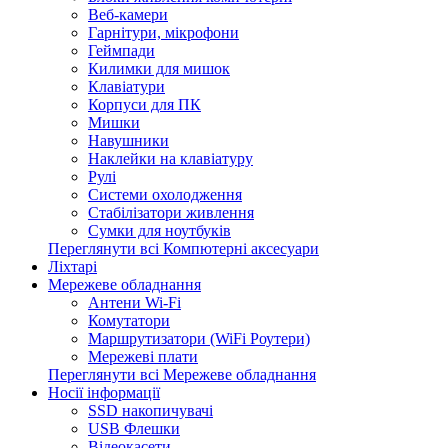
Веб-камери
Гарнітури, мікрофони
Геймпади
Килимки для мишок
Клавіатури
Корпуси для ПК
Мишки
Навушники
Наклейки на клавіатуру
Рулі
Системи охолодження
Стабілізатори живлення
Сумки для ноутбуків
Переглянути всі Компютерні аксесуари
Ліхтарі
Мережеве обладнання
Антени Wi-Fi
Комутатори
Маршрутизатори (WiFi Роутери)
Мережеві плати
Переглянути всі Мережеве обладнання
Носії інформації
SSD накопичувачі
USB Флешки
Відеокасети