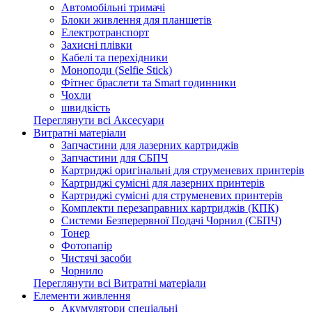
Автомобільні тримачі
Блоки живлення для планшетів
Електротранспорт
Захисні плівки
Кабелі та перехідники
Моноподи (Selfie Stick)
Фітнес браслети та Smart годинники
Чохли
швидкість
Переглянути всі Аксесуари
Витратні матеріали
Запчастини для лазерних картриджів
Запчастини для СБПЧ
Картриджі оригінальні для струменевих принтерів
Картриджі сумісні для лазерних принтерів
Картриджі сумісні для струменевих принтерів
Комплекти перезаправних картриджів (КПК)
Системи Безперервної Подачі Чорнил (СБПЧ)
Тонер
Фотопапір
Чистячі засоби
Чорнило
Переглянути всі Витратні матеріали
Елементи живлення
Акумулятори спеціальні