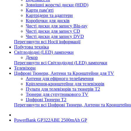
Зовнішні жорсткі диски (HDD)
Карти пам’яті
Картрідери та адаптери
Коробочки для дисків
Чисті диски для запису Blu-ray
Чисті диски для запису CD
Чисті диски для запису DVD
Переглянути всі Носії інформації
Побутова техніка
Світлодіодні (LED) лампочки
Декор
Переглянути всі Світлодіодні (LED) лампочки
Телевізори
Цифрові Тюнери, Антени та Кронштейни для TV
Антени для ефірного телебачення
Кріплення-кронштейни для телевізорів
Пульти для телевізорів та тюнерів T2
Тюнери для супутникового TV
Цифрові Тюнери T2
Переглянути всі Цифрові Тюнери, Антени та Кронштейн
PowerBank GP322ABE 2500mAh GP