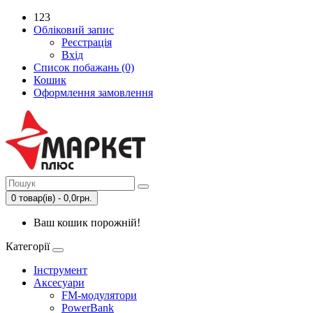
123
Обліковий запис
Реєстрація
Вхід
Список побажань (0)
Кошик
Оформлення замовлення
0 товар(ів) - 0,0грн.
Ваш кошик порожній!
Категорії
Інструмент
Аксесуари
FM-модулятори
PowerBank