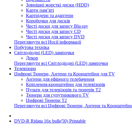
Зовнішні жорсткі диски (HDD)
Карти пам’яті
Картрідери та адаптери
Коробочки для дисків
Чисті диски для запису Blu-ray
Чисті диски для запису CD
Чисті диски для запису DVD
Переглянути всі Носії інформації
Побутова техніка
Світлодіодні (LED) лампочки
Декор
Переглянути всі Світлодіодні (LED) лампочки
Телевізори
Цифрові Тюнери, Антени та Кронштейни для TV
Антени для ефірного телебачення
Кріплення-кронштейни для телевізорів
Пульти для телевізорів та тюнерів T2
Тюнери для супутникового TV
Цифрові Тюнери T2
Переглянути всі Цифрові Тюнери, Антени та Кронштейн
DVD-R Ridata 16x bulk(50) Printable