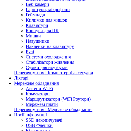
Веб-камери
Гарнітури, мікрофони
Геймпади
Килимки для мишок
Клавіатури
Корпуси для ПК
Мишки
Навушники
Наклейки на клавіатуру
Рулі
Системи охолодження
Стабілізатори живлення
Сумки для ноутбуків
Переглянути всі Компютерні аксесуари
Ліхтарі
Мережеве обладнання
Антени Wi-Fi
Комутатори
Маршрутизатори (WiFi Роутери)
Мережеві плати
Переглянути всі Мережеве обладнання
Носії інформації
SSD накопичувачі
USB Флешки
Відеокасети