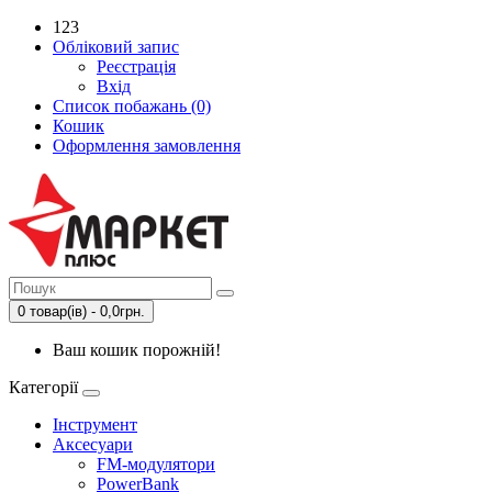
123
Обліковий запис
Реєстрація
Вхід
Список побажань (0)
Кошик
Оформлення замовлення
0 товар(ів) - 0,0грн.
Ваш кошик порожній!
Категорії
Інструмент
Аксесуари
FM-модулятори
PowerBank