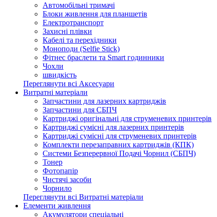
Автомобільні тримачі
Блоки живлення для планшетів
Електротранспорт
Захисні плівки
Кабелі та перехідники
Моноподи (Selfie Stick)
Фітнес браслети та Smart годинники
Чохли
швидкість
Переглянути всі Аксесуари
Витратні матеріали
Запчастини для лазерних картриджів
Запчастини для СБПЧ
Картриджі оригінальні для струменевих принтерів
Картриджі сумісні для лазерних принтерів
Картриджі сумісні для струменевих принтерів
Комплекти перезаправних картриджів (КПК)
Системи Безперервної Подачі Чорнил (СБПЧ)
Тонер
Фотопапір
Чистячі засоби
Чорнило
Переглянути всі Витратні матеріали
Елементи живлення
Акумулятори спеціальні