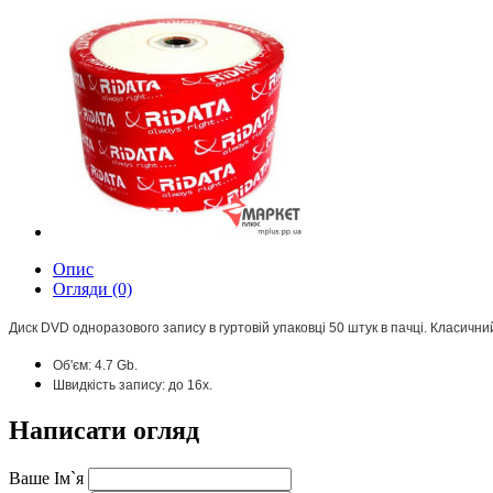
Опис
Огляди (0)
Диск DVD одноразового запису в гуртовій упаковці 50 штук в пачці.
Класичний
Об'єм: 4.7 Gb.
Швидкість запису: до 16х.
Написати огляд
Ваше Ім`я