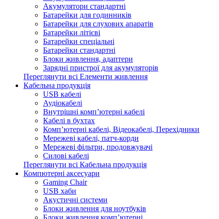
Акумулятори стандартні
Батарейки для годинників
Батарейки для слухових апаратів
Батарейки літієві
Батарейки спеціальні
Батарейки стандартні
Блоки живлення, адаптери
Зарядні пристрої для акумуляторів
Переглянути всі Елементи живлення
Кабельна продукція
USB кабелі
Аудіокабелі
Внутрішні комп’ютерні кабелі
Кабелі в бухтах
Комп’ютерні кабелі, Відеокабелі, Перехідники
Мережеві кабелі, патч-корди
Мережеві фільтри, продовжувачі
Силові кабелі
Переглянути всі Кабельна продукція
Компютерні аксесуари
Gaming Chair
USB хаби
Акустичні системи
Блоки живлення для ноутбуків
Блоки живлення комп’ютерні