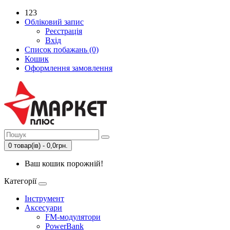
123
Обліковий запис
Реєстрація
Вхід
Список побажань (0)
Кошик
Оформлення замовлення
0 товар(ів) - 0,0грн.
Ваш кошик порожній!
Категорії
Інструмент
Аксесуари
FM-модулятори
PowerBank