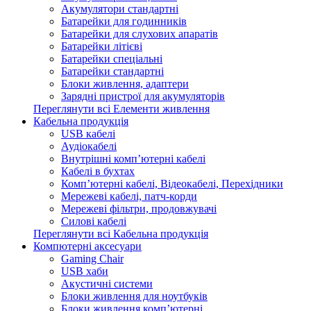
Акумулятори стандартні
Батарейки для годинників
Батарейки для слухових апаратів
Батарейки літієві
Батарейки спеціальні
Батарейки стандартні
Блоки живлення, адаптери
Зарядні пристрої для акумуляторів
Переглянути всі Елементи живлення
Кабельна продукція
USB кабелі
Аудіокабелі
Внутрішні комп’ютерні кабелі
Кабелі в бухтах
Комп’ютерні кабелі, Відеокабелі, Перехідники
Мережеві кабелі, патч-корди
Мережеві фільтри, продовжувачі
Силові кабелі
Переглянути всі Кабельна продукція
Компютерні аксесуари
Gaming Chair
USB хаби
Акустичні системи
Блоки живлення для ноутбуків
Блоки живлення комп’ютерні