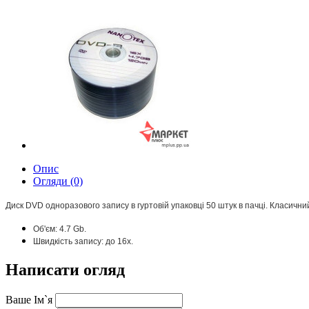
Опис
Огляди (0)
Диск DVD одноразового запису в гуртовій упаковці 50 штук в пачці.
Класичний
Об'єм: 4.7 Gb.
Швидкість запису: до 16х.
Написати огляд
Ваше Ім`я