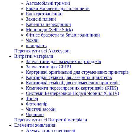
Автомобільні тримачі
Блоки живлення для планшетів
Електротранспорт
Захисні плівки
Кабелі та перехідники
Моноподи (Selfie Stick)
Фітнес браслети та Smart годинники
Чохли
швидкість
Переглянути всі Аксесуари
Витратні матеріали
Запчастини для лазерних картриджів
Запчастини для СБПЧ
Картриджі оригінальні для струменевих принтерів
Картриджі сумісні для лазерних принтерів
Картриджі сумісні для струменевих принтерів
Комплекти перезаправних картриджів (КПК)
Системи Безперервної Подачі Чорнил (СБПЧ)
Тонер
Фотопапір
Чистячі засоби
Чорнило
Переглянути всі Витратні матеріали
Елементи живлення
Акумулятори спеціальні