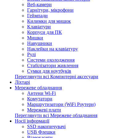
Веб-камери
Гарнітури, мікрофони
Геймпади
Килимки для мишок
Клавіатури
Корпуси для ПК
Мишки
Навушники
Наклейки на клавіатуру
Рулі
Системи охолодження
Стабілізатори живлення
Сумки для ноутбуків
Переглянути всі Компютерні аксесуари
Ліхтарі
Мережеве обладнання
Антени Wi-Fi
Комутатори
Маршрутизатори (WiFi Роутери)
Мережеві плати
Переглянути всі Мережеве обладнання
Носії інформації
SSD накопичувачі
USB Флешки
Відеокасети