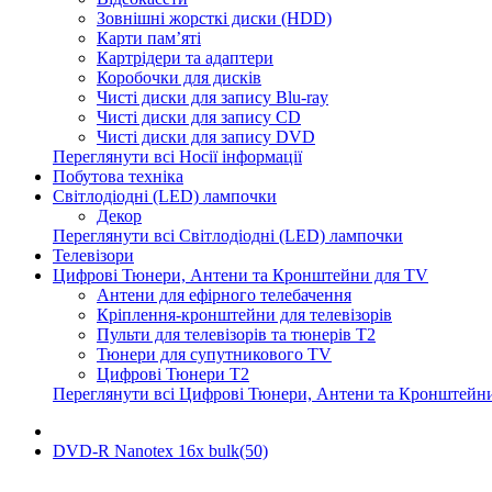
Зовнішні жорсткі диски (HDD)
Карти пам’яті
Картрідери та адаптери
Коробочки для дисків
Чисті диски для запису Blu-ray
Чисті диски для запису CD
Чисті диски для запису DVD
Переглянути всі Носії інформації
Побутова техніка
Світлодіодні (LED) лампочки
Декор
Переглянути всі Світлодіодні (LED) лампочки
Телевізори
Цифрові Тюнери, Антени та Кронштейни для TV
Антени для ефірного телебачення
Кріплення-кронштейни для телевізорів
Пульти для телевізорів та тюнерів T2
Тюнери для супутникового TV
Цифрові Тюнери T2
Переглянути всі Цифрові Тюнери, Антени та Кронштейн
DVD-R Nanotex 16x bulk(50)