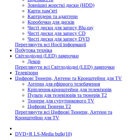
Зовнішні жорсткі диски (HDD)
Карти пам’яті
Картрідери та адаптери
Коробочки для дисків
Чисті диски для запису Blu-ray
Чисті диски для запису CD
Чисті диски для запису DVD
Переглянути всі Носії інформації
Побутова техніка
Світлодіодні (LED) лампочки
Декор
Переглянути всі Світлодіодні (LED) лампочки
Телевізори
Цифрові Тюнери, Антени та Кронштейни для TV
Антени для ефірного телебачення
Кріплення-кронштейни для телевізорів
Пульти для телевізорів та тюнерів T2
Тюнери для супутникового TV
Цифрові Тюнери T2
Переглянути всі Цифрові Тюнери, Антени та
Кронштейни для TV
DVD+R LS-Media bulk(10)