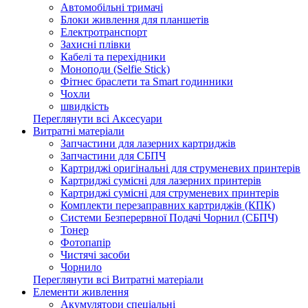
Автомобільні тримачі
Блоки живлення для планшетів
Електротранспорт
Захисні плівки
Кабелі та перехідники
Моноподи (Selfie Stick)
Фітнес браслети та Smart годинники
Чохли
швидкість
Переглянути всі Аксесуари
Витратні матеріали
Запчастини для лазерних картриджів
Запчастини для СБПЧ
Картриджі оригінальні для струменевих принтерів
Картриджі сумісні для лазерних принтерів
Картриджі сумісні для струменевих принтерів
Комплекти перезаправних картриджів (КПК)
Системи Безперервної Подачі Чорнил (СБПЧ)
Тонер
Фотопапір
Чистячі засоби
Чорнило
Переглянути всі Витратні матеріали
Елементи живлення
Акумулятори спеціальні