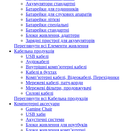
Акумулятори стандартні
Батарейки для годинників
Батарейки для слухових апаратів
Батарейки літієві
Батарейки спеціальні
Батарейки стандартні
Блоки живлення, адаптери
Зарядні пристрої для акумуляторів
Переглянути всі Елементи живлення
Кабельна продукція
USB кабелі
Аудіокабелі
Внутрішні комп’ютерні кабелі
Кабелі в бухтах
Комп’ютерні кабелі, Відеокабелі, Перехідники
Мережеві кабелі, патч-корди
Мережеві фільтри, продовжувачі
Силові кабелі
Переглянути всі Кабельна продукція
Компютерні аксесуари
Gaming Chair
USB хаби
Акустичні системи
Блоки живлення для ноутбуків
Блоки живлення комп’ютерні