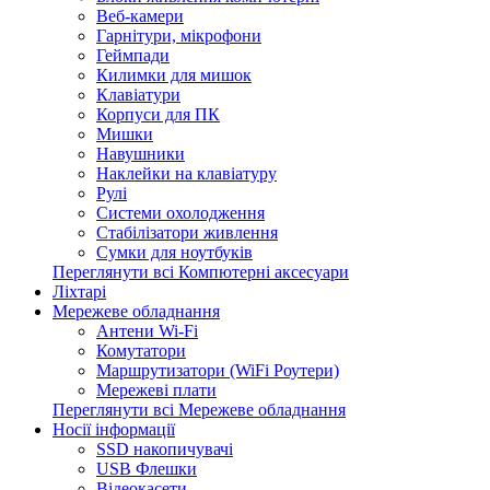
Веб-камери
Гарнітури, мікрофони
Геймпади
Килимки для мишок
Клавіатури
Корпуси для ПК
Мишки
Навушники
Наклейки на клавіатуру
Рулі
Системи охолодження
Стабілізатори живлення
Сумки для ноутбуків
Переглянути всі Компютерні аксесуари
Ліхтарі
Мережеве обладнання
Антени Wi-Fi
Комутатори
Маршрутизатори (WiFi Роутери)
Мережеві плати
Переглянути всі Мережеве обладнання
Носії інформації
SSD накопичувачі
USB Флешки
Відеокасети