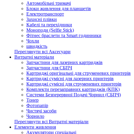
Автомобільні тримачі
Блоки живлення для планшетів
Електротранспорт
Захисні плівки
Кабелі та перехідники
Моноподи (Selfie Stick)
Фітнес браслети та Smart годинники
Чохли
швидкість
Переглянути всі Аксесуари
Витратні матеріали
Запчастини для лазерних картриджів
Запчастини для СБПЧ
Картриджі оригінальні для струменевих принтерів
Картриджі сумісні для лазерних принтерів
Картриджі сумісні для струменевих принтерів
Комплекти перезаправних картриджів (КПК)
Системи Безперервної Подачі Чорнил (СБПЧ)
Тонер
Фотопапір
Чистячі засоби
Чорнило
Переглянути всі Витратні матеріали
Елементи живлення
Акумулятори спеціальні