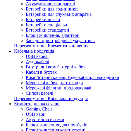
Акумулятори стандартні
Батарейки для годинників
Батарейки для слухових апаратів
Батарейки літієві
Батарейки спеціальні
Батарейки стандартні
Блоки живлення, адаптери
Зарядні пристрої для акумуляторів
Переглянути всі Елементи живлення
Кабельна продукція
USB кабелі
Аудіокабелі
Внутрішні комп’ютерні кабелі
Кабелі в бухтах
Комп’ютерні кабелі, Відеокабелі, Перехідники
Мережеві кабелі, патч-корди
Мережеві фільтри, продовжувачі
Силові кабелі
Переглянути всі Кабельна продукція
Компютерні аксесуари
Gaming Chair
USB хаби
Акустичні системи
Блоки живлення для ноутбуків
Блоки живлення комп’ютерні