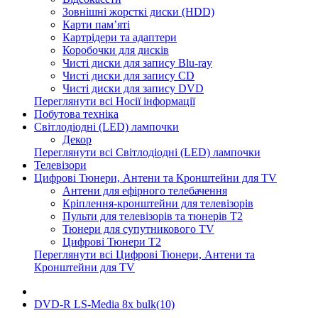
Зовнішні жорсткі диски (HDD)
Карти пам’яті
Картрідери та адаптери
Коробочки для дисків
Чисті диски для запису Blu-ray
Чисті диски для запису CD
Чисті диски для запису DVD
Переглянути всі Носії інформації
Побутова техніка
Світлодіодні (LED) лампочки
Декор
Переглянути всі Світлодіодні (LED) лампочки
Телевізори
Цифрові Тюнери, Антени та Кронштейни для TV
Антени для ефірного телебачення
Кріплення-кронштейни для телевізорів
Пульти для телевізорів та тюнерів T2
Тюнери для супутникового TV
Цифрові Тюнери T2
Переглянути всі Цифрові Тюнери, Антени та
Кронштейни для TV
DVD-R LS-Media 8x bulk(10)