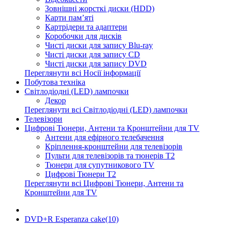
Зовнішні жорсткі диски (HDD)
Карти пам’яті
Картрідери та адаптери
Коробочки для дисків
Чисті диски для запису Blu-ray
Чисті диски для запису CD
Чисті диски для запису DVD
Переглянути всі Носії інформації
Побутова техніка
Світлодіодні (LED) лампочки
Декор
Переглянути всі Світлодіодні (LED) лампочки
Телевізори
Цифрові Тюнери, Антени та Кронштейни для TV
Антени для ефірного телебачення
Кріплення-кронштейни для телевізорів
Пульти для телевізорів та тюнерів T2
Тюнери для супутникового TV
Цифрові Тюнери T2
Переглянути всі Цифрові Тюнери, Антени та
Кронштейни для TV
DVD+R Esperanza cake(10)