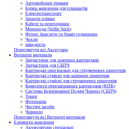
Автомобільні тримачі
Блоки живлення для планшетів
Електротранспорт
Захисні плівки
Кабелі та перехідники
Моноподи (Selfie Stick)
Фітнес браслети та Smart годинники
Чохли
швидкість
Переглянути всі Аксесуари
Витратні матеріали
Запчастини для лазерних картриджів
Запчастини для СБПЧ
Картриджі оригінальні для струменевих принтерів
Картриджі сумісні для лазерних принтерів
Картриджі сумісні для струменевих принтерів
Комплекти перезаправних картриджів (КПК)
Системи Безперервної Подачі Чорнил (СБПЧ)
Тонер
Фотопапір
Чистячі засоби
Чорнило
Переглянути всі Витратні матеріали
Елементи живлення
Акумулятори спеціальні