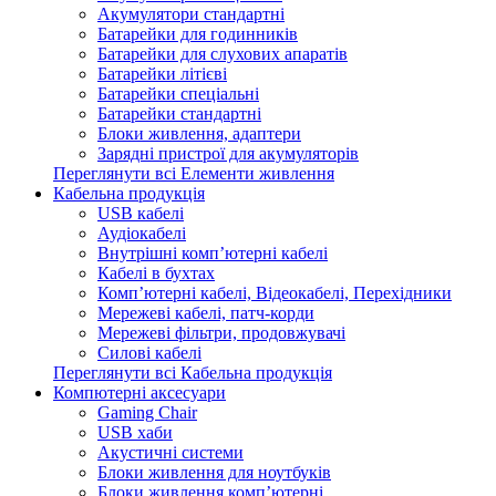
Акумулятори стандартні
Батарейки для годинників
Батарейки для слухових апаратів
Батарейки літієві
Батарейки спеціальні
Батарейки стандартні
Блоки живлення, адаптери
Зарядні пристрої для акумуляторів
Переглянути всі Елементи живлення
Кабельна продукція
USB кабелі
Аудіокабелі
Внутрішні комп’ютерні кабелі
Кабелі в бухтах
Комп’ютерні кабелі, Відеокабелі, Перехідники
Мережеві кабелі, патч-корди
Мережеві фільтри, продовжувачі
Силові кабелі
Переглянути всі Кабельна продукція
Компютерні аксесуари
Gaming Chair
USB хаби
Акустичні системи
Блоки живлення для ноутбуків
Блоки живлення комп’ютерні