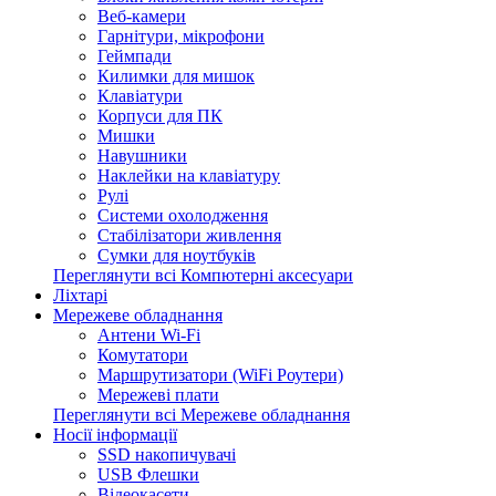
Веб-камери
Гарнітури, мікрофони
Геймпади
Килимки для мишок
Клавіатури
Корпуси для ПК
Мишки
Навушники
Наклейки на клавіатуру
Рулі
Системи охолодження
Стабілізатори живлення
Сумки для ноутбуків
Переглянути всі Компютерні аксесуари
Ліхтарі
Мережеве обладнання
Антени Wi-Fi
Комутатори
Маршрутизатори (WiFi Роутери)
Мережеві плати
Переглянути всі Мережеве обладнання
Носії інформації
SSD накопичувачі
USB Флешки
Відеокасети