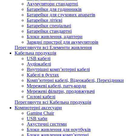
Акумулятори стандартні
Батарейки для годинників
Батарейки для слухових апаратів
Батарейки літієві
Батарейки спеціальні
Батарейки стандартні
Блоки живлення, адаптери
Зарядні пристрої для акумуляторів
Переглянути всі Елементи живлення
Кабельна продукція
USB кабелі
Аудіокабелі
Внутрішні комп’ютерні кабелі
Кабелі в бухтах
Комп’ютерні кабелі, Відеокабелі, Перехідники
Мережеві кабелі, патч-корди
Мережеві фільтри, продовжувачі
Силові кабелі
Переглянути всі Кабельна продукція
Компютерні аксесуари
Gaming Chair
USB хаби
Акустичні системи
Блоки живлення для ноутбуків
Блоки живлення комп’ютерні