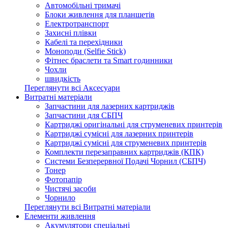
Автомобільні тримачі
Блоки живлення для планшетів
Електротранспорт
Захисні плівки
Кабелі та перехідники
Моноподи (Selfie Stick)
Фітнес браслети та Smart годинники
Чохли
швидкість
Переглянути всі Аксесуари
Витратні матеріали
Запчастини для лазерних картриджів
Запчастини для СБПЧ
Картриджі оригінальні для струменевих принтерів
Картриджі сумісні для лазерних принтерів
Картриджі сумісні для струменевих принтерів
Комплекти перезаправних картриджів (КПК)
Системи Безперервної Подачі Чорнил (СБПЧ)
Тонер
Фотопапір
Чистячі засоби
Чорнило
Переглянути всі Витратні матеріали
Елементи живлення
Акумулятори спеціальні