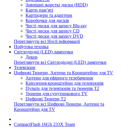
Зовнішні жорсткі диски (HDD)
Карти пам’яті
Картрідери та адаптери
Коробочки для дисків
Чисті диски для запису Blu-ray
Чисті диски для запису CD
Чисті диски для запису DVD
Переглянути всі Носії інформації
Побутова техніка
Світлодіодні (LED) лампочки
Декор
Переглянути всі Світлодіодні (LED) лампочки
Телевізори
Цифрові Тюнери, Антени та Кронштейни для TV
Антени для ефірного телебачення
Кріплення-кронштейни для телевізорів
Пульти для телевізорів та тюнерів T2
Тюнери для супутникового TV
Цифрові Тюнери T2
Переглянути всі Цифрові Тюнери, Антени та
Кронштейни для TV
CompactFlash 16Gb 233X Team