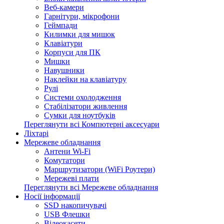
Веб-камери
Гарнітури, мікрофони
Геймпади
Килимки для мишок
Клавіатури
Корпуси для ПК
Мишки
Навушники
Наклейки на клавіатуру
Рулі
Системи охолодження
Стабілізатори живлення
Сумки для ноутбуків
Переглянути всі Компютерні аксесуари
Ліхтарі
Мережеве обладнання
Антени Wi-Fi
Комутатори
Маршрутизатори (WiFi Роутери)
Мережеві плати
Переглянути всі Мережеве обладнання
Носії інформації
SSD накопичувачі
USB Флешки
Відеокасети