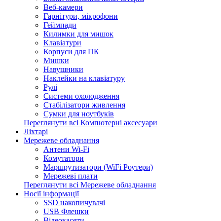
Веб-камери
Гарнітури, мікрофони
Геймпади
Килимки для мишок
Клавіатури
Корпуси для ПК
Мишки
Навушники
Наклейки на клавіатуру
Рулі
Системи охолодження
Стабілізатори живлення
Сумки для ноутбуків
Переглянути всі Компютерні аксесуари
Ліхтарі
Мережеве обладнання
Антени Wi-Fi
Комутатори
Маршрутизатори (WiFi Роутери)
Мережеві плати
Переглянути всі Мережеве обладнання
Носії інформації
SSD накопичувачі
USB Флешки
Відеокасети