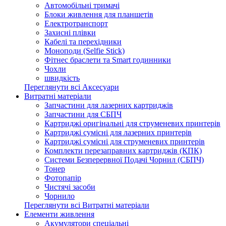
Автомобільні тримачі
Блоки живлення для планшетів
Електротранспорт
Захисні плівки
Кабелі та перехідники
Моноподи (Selfie Stick)
Фітнес браслети та Smart годинники
Чохли
швидкість
Переглянути всі Аксесуари
Витратні матеріали
Запчастини для лазерних картриджів
Запчастини для СБПЧ
Картриджі оригінальні для струменевих принтерів
Картриджі сумісні для лазерних принтерів
Картриджі сумісні для струменевих принтерів
Комплекти перезаправних картриджів (КПК)
Системи Безперервної Подачі Чорнил (СБПЧ)
Тонер
Фотопапір
Чистячі засоби
Чорнило
Переглянути всі Витратні матеріали
Елементи живлення
Акумулятори спеціальні