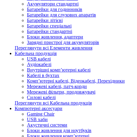
Акумулятори стандартні
Батарейки для годинників
Батарейки для слухових апаратів
Батарейки літієві
Батарейки спеціальні
Батарейки стандартні
Блоки живлення, адаптери
Зарядні пристрої для акумуляторів
Переглянути всі Елементи живлення
Кабельна продукція
USB кабелі
Аудіокабелі
Внутрішні комп’ютерні кабелі
Кабелі в бухтах
Комп’ютерні кабелі, Відеокабелі, Перехідники
Мережеві кабелі, патч-корди
Мережеві фільтри, продовжувачі
Силові кабелі
Переглянути всі Кабельна продукція
Компютерні аксесуари
Gaming Chair
USB хаби
Акустичні системи
Блоки живлення для ноутбуків
Блоки живлення комп’ютерні