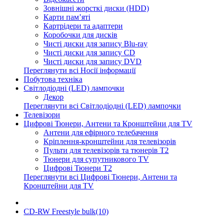
Зовнішні жорсткі диски (HDD)
Карти пам’яті
Картрідери та адаптери
Коробочки для дисків
Чисті диски для запису Blu-ray
Чисті диски для запису CD
Чисті диски для запису DVD
Переглянути всі Носії інформації
Побутова техніка
Світлодіодні (LED) лампочки
Декор
Переглянути всі Світлодіодні (LED) лампочки
Телевізори
Цифрові Тюнери, Антени та Кронштейни для TV
Антени для ефірного телебачення
Кріплення-кронштейни для телевізорів
Пульти для телевізорів та тюнерів T2
Тюнери для супутникового TV
Цифрові Тюнери T2
Переглянути всі Цифрові Тюнери, Антени та
Кронштейни для TV
CD-RW Freestyle bulk(10)