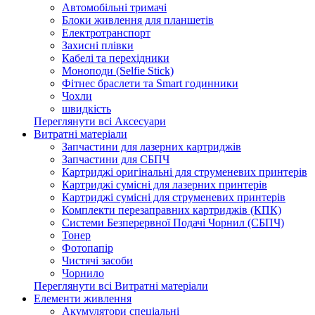
Автомобільні тримачі
Блоки живлення для планшетів
Електротранспорт
Захисні плівки
Кабелі та перехідники
Моноподи (Selfie Stick)
Фітнес браслети та Smart годинники
Чохли
швидкість
Переглянути всі Аксесуари
Витратні матеріали
Запчастини для лазерних картриджів
Запчастини для СБПЧ
Картриджі оригінальні для струменевих принтерів
Картриджі сумісні для лазерних принтерів
Картриджі сумісні для струменевих принтерів
Комплекти перезаправних картриджів (КПК)
Системи Безперервної Подачі Чорнил (СБПЧ)
Тонер
Фотопапір
Чистячі засоби
Чорнило
Переглянути всі Витратні матеріали
Елементи живлення
Акумулятори спеціальні