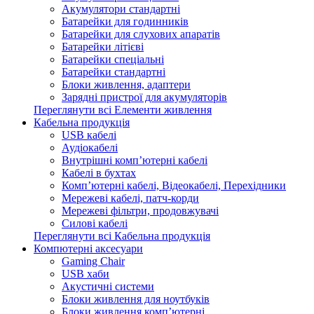
Акумулятори стандартні
Батарейки для годинників
Батарейки для слухових апаратів
Батарейки літієві
Батарейки спеціальні
Батарейки стандартні
Блоки живлення, адаптери
Зарядні пристрої для акумуляторів
Переглянути всі Елементи живлення
Кабельна продукція
USB кабелі
Аудіокабелі
Внутрішні комп’ютерні кабелі
Кабелі в бухтах
Комп’ютерні кабелі, Відеокабелі, Перехідники
Мережеві кабелі, патч-корди
Мережеві фільтри, продовжувачі
Силові кабелі
Переглянути всі Кабельна продукція
Компютерні аксесуари
Gaming Chair
USB хаби
Акустичні системи
Блоки живлення для ноутбуків
Блоки живлення комп’ютерні