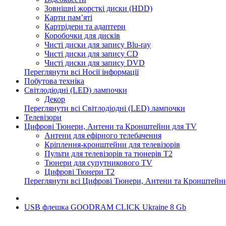
Зовнішні жорсткі диски (HDD)
Карти пам’яті
Картрідери та адаптери
Коробочки для дисків
Чисті диски для запису Blu-ray
Чисті диски для запису CD
Чисті диски для запису DVD
Переглянути всі Носії інформації
Побутова техніка
Світлодіодні (LED) лампочки
Декор
Переглянути всі Світлодіодні (LED) лампочки
Телевізори
Цифрові Тюнери, Антени та Кронштейни для TV
Антени для ефірного телебачення
Кріплення-кронштейни для телевізорів
Пульти для телевізорів та тюнерів T2
Тюнери для супутникового TV
Цифрові Тюнери T2
Переглянути всі Цифрові Тюнери, Антени та Кронштейн
USB флешка GOODRAM CLICK Ukraine 8 Gb