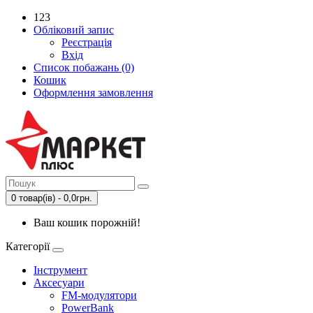
123
Обліковий запис
Реєстрація
Вхід
Список побажань (0)
Кошик
Оформлення замовлення
0 товар(ів) - 0,0грн.
Ваш кошик порожній!
Категорії
Інструмент
Аксесуари
FM-модулятори
PowerBank