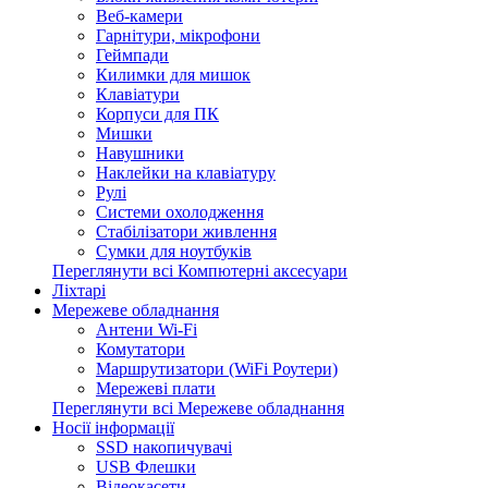
Веб-камери
Гарнітури, мікрофони
Геймпади
Килимки для мишок
Клавіатури
Корпуси для ПК
Мишки
Навушники
Наклейки на клавіатуру
Рулі
Системи охолодження
Стабілізатори живлення
Сумки для ноутбуків
Переглянути всі Компютерні аксесуари
Ліхтарі
Мережеве обладнання
Антени Wi-Fi
Комутатори
Маршрутизатори (WiFi Роутери)
Мережеві плати
Переглянути всі Мережеве обладнання
Носії інформації
SSD накопичувачі
USB Флешки
Відеокасети