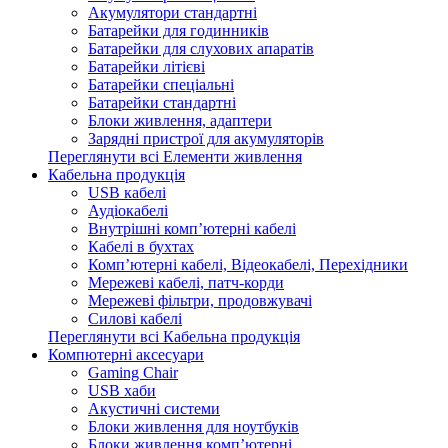
Акумулятори стандартні
Батарейки для годинників
Батарейки для слухових апаратів
Батарейки літієві
Батарейки спеціальні
Батарейки стандартні
Блоки живлення, адаптери
Зарядні пристрої для акумуляторів
Переглянути всі Елементи живлення
Кабельна продукція
USB кабелі
Аудіокабелі
Внутрішні комп’ютерні кабелі
Кабелі в бухтах
Комп’ютерні кабелі, Відеокабелі, Перехідники
Мережеві кабелі, патч-корди
Мережеві фільтри, продовжувачі
Силові кабелі
Переглянути всі Кабельна продукція
Компютерні аксесуари
Gaming Chair
USB хаби
Акустичні системи
Блоки живлення для ноутбуків
Блоки живлення комп’ютерні