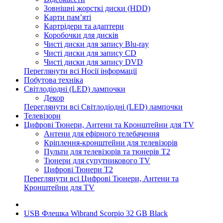
Зовнішні жорсткі диски (HDD)
Карти пам’яті
Картрідери та адаптери
Коробочки для дисків
Чисті диски для запису Blu-ray
Чисті диски для запису CD
Чисті диски для запису DVD
Переглянути всі Носії інформації
Побутова техніка
Світлодіодні (LED) лампочки
Декор
Переглянути всі Світлодіодні (LED) лампочки
Телевізори
Цифрові Тюнери, Антени та Кронштейни для TV
Антени для ефірного телебачення
Кріплення-кронштейни для телевізорів
Пульти для телевізорів та тюнерів T2
Тюнери для супутникового TV
Цифрові Тюнери T2
Переглянути всі Цифрові Тюнери, Антени та
Кронштейни для TV
USB Флешка Wibrand Scorpio 32 GB Black