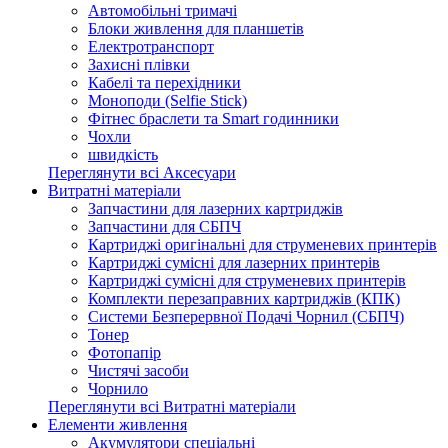
Автомобільні тримачі
Блоки живлення для планшетів
Електротранспорт
Захисні плівки
Кабелі та перехідники
Моноподи (Selfie Stick)
Фітнес браслети та Smart годинники
Чохли
швидкість
Переглянути всі Аксесуари
Витратні матеріали
Запчастини для лазерних картриджів
Запчастини для СБПЧ
Картриджі оригінальні для струменевих принтерів
Картриджі сумісні для лазерних принтерів
Картриджі сумісні для струменевих принтерів
Комплекти перезаправних картриджів (КПК)
Системи Безперервної Подачі Чорнил (СБПЧ)
Тонер
Фотопапір
Чистячі засоби
Чорнило
Переглянути всі Витратні матеріали
Елементи живлення
Акумулятори спеціальні