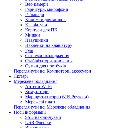
Веб-камери
Гарнітури, мікрофони
Геймпади
Килимки для мишок
Клавіатури
Корпуси для ПК
Мишки
Навушники
Наклейки на клавіатуру
Рулі
Системи охолодження
Стабілізатори живлення
Сумки для ноутбуків
Переглянути всі Компютерні аксесуари
Ліхтарі
Мережеве обладнання
Антени Wi-Fi
Комутатори
Маршрутизатори (WiFi Роутери)
Мережеві плати
Переглянути всі Мережеве обладнання
Носії інформації
SSD накопичувачі
USB Флешки
Відеокасети