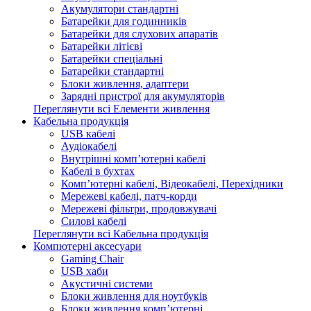
Акумулятори стандартні
Батарейки для годинників
Батарейки для слухових апаратів
Батарейки літієві
Батарейки спеціальні
Батарейки стандартні
Блоки живлення, адаптери
Зарядні пристрої для акумуляторів
Переглянути всі Елементи живлення
Кабельна продукція
USB кабелі
Аудіокабелі
Внутрішні комп’ютерні кабелі
Кабелі в бухтах
Комп’ютерні кабелі, Відеокабелі, Перехідники
Мережеві кабелі, патч-корди
Мережеві фільтри, продовжувачі
Силові кабелі
Переглянути всі Кабельна продукція
Компютерні аксесуари
Gaming Chair
USB хаби
Акустичні системи
Блоки живлення для ноутбуків
Блоки живлення комп’ютерні