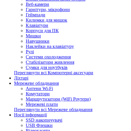
Веб-камери
Гарнітури, мікрофони
Геймпади
Килимки для мишок
Клавіатури
Корпуси для ПК
Мишки
Навушники
Наклейки на клавіатуру
Рулі
Системи охолодження
Стабілізатори живлення
Сумки для ноутбуків
Переглянути всі Компютерні аксесуари
Ліхтарі
Мережеве обладнання
Антени Wi-Fi
Комутатори
Маршрутизатори (WiFi Роутери)
Мережеві плати
Переглянути всі Мережеве обладнання
Носії інформації
SSD накопичувачі
USB Флешки
Відеокасети