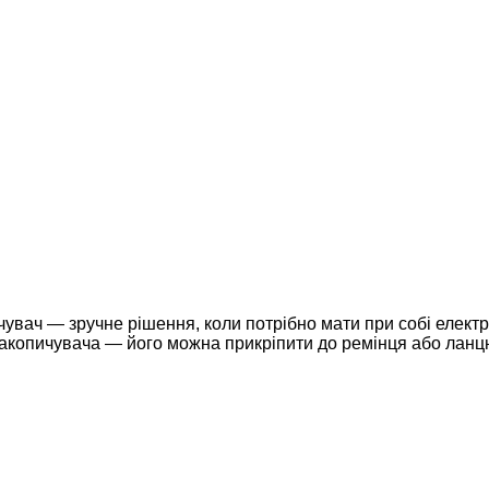
увач — зручне рішення, коли потрібно мати при собі електр
акопичувача — його можна прикріпити до ремінця або ланц