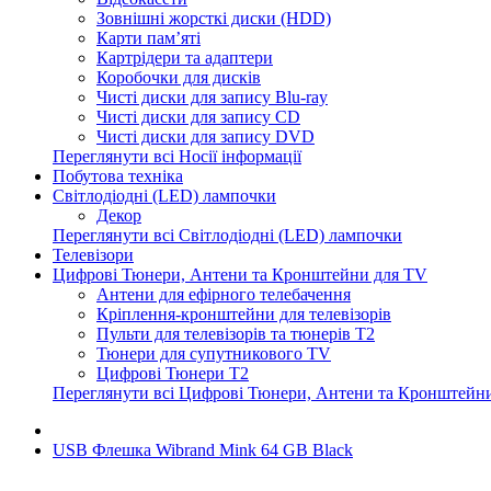
Зовнішні жорсткі диски (HDD)
Карти пам’яті
Картрідери та адаптери
Коробочки для дисків
Чисті диски для запису Blu-ray
Чисті диски для запису CD
Чисті диски для запису DVD
Переглянути всі Носії інформації
Побутова техніка
Світлодіодні (LED) лампочки
Декор
Переглянути всі Світлодіодні (LED) лампочки
Телевізори
Цифрові Тюнери, Антени та Кронштейни для TV
Антени для ефірного телебачення
Кріплення-кронштейни для телевізорів
Пульти для телевізорів та тюнерів T2
Тюнери для супутникового TV
Цифрові Тюнери T2
Переглянути всі Цифрові Тюнери, Антени та Кронштейн
USB Флешка Wibrand Mink 64 GB Black