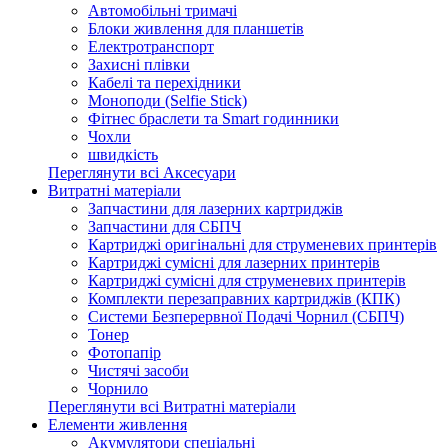
Автомобільні тримачі
Блоки живлення для планшетів
Електротранспорт
Захисні плівки
Кабелі та перехідники
Моноподи (Selfie Stick)
Фітнес браслети та Smart годинники
Чохли
швидкість
Переглянути всі Аксесуари
Витратні матеріали
Запчастини для лазерних картриджів
Запчастини для СБПЧ
Картриджі оригінальні для струменевих принтерів
Картриджі сумісні для лазерних принтерів
Картриджі сумісні для струменевих принтерів
Комплекти перезаправних картриджів (КПК)
Системи Безперервної Подачі Чорнил (СБПЧ)
Тонер
Фотопапір
Чистячі засоби
Чорнило
Переглянути всі Витратні матеріали
Елементи живлення
Акумулятори спеціальні