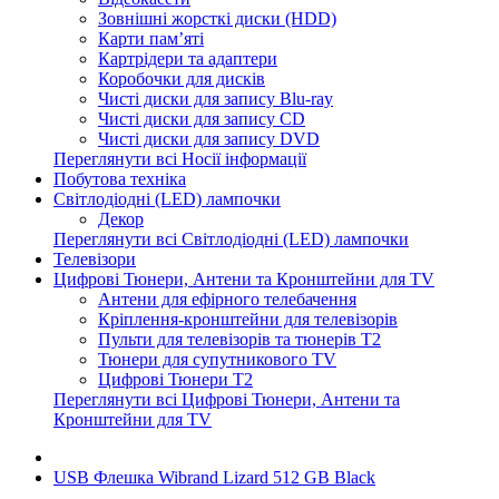
Зовнішні жорсткі диски (HDD)
Карти пам’яті
Картрідери та адаптери
Коробочки для дисків
Чисті диски для запису Blu-ray
Чисті диски для запису CD
Чисті диски для запису DVD
Переглянути всі Носії інформації
Побутова техніка
Світлодіодні (LED) лампочки
Декор
Переглянути всі Світлодіодні (LED) лампочки
Телевізори
Цифрові Тюнери, Антени та Кронштейни для TV
Антени для ефірного телебачення
Кріплення-кронштейни для телевізорів
Пульти для телевізорів та тюнерів T2
Тюнери для супутникового TV
Цифрові Тюнери T2
Переглянути всі Цифрові Тюнери, Антени та
Кронштейни для TV
USB Флешка Wibrand Lizard 512 GB Black