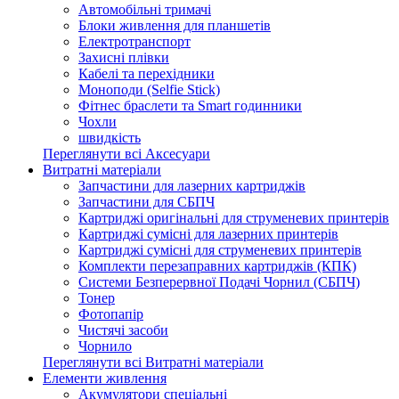
Автомобільні тримачі
Блоки живлення для планшетів
Електротранспорт
Захисні плівки
Кабелі та перехідники
Моноподи (Selfie Stick)
Фітнес браслети та Smart годинники
Чохли
швидкість
Переглянути всі Аксесуари
Витратні матеріали
Запчастини для лазерних картриджів
Запчастини для СБПЧ
Картриджі оригінальні для струменевих принтерів
Картриджі сумісні для лазерних принтерів
Картриджі сумісні для струменевих принтерів
Комплекти перезаправних картриджів (КПК)
Системи Безперервної Подачі Чорнил (СБПЧ)
Тонер
Фотопапір
Чистячі засоби
Чорнило
Переглянути всі Витратні матеріали
Елементи живлення
Акумулятори спеціальні