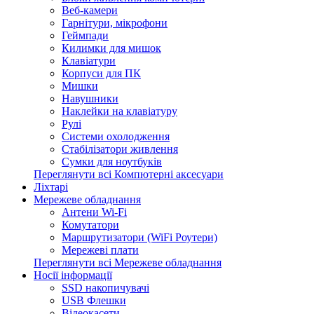
Веб-камери
Гарнітури, мікрофони
Геймпади
Килимки для мишок
Клавіатури
Корпуси для ПК
Мишки
Навушники
Наклейки на клавіатуру
Рулі
Системи охолодження
Стабілізатори живлення
Сумки для ноутбуків
Переглянути всі Компютерні аксесуари
Ліхтарі
Мережеве обладнання
Антени Wi-Fi
Комутатори
Маршрутизатори (WiFi Роутери)
Мережеві плати
Переглянути всі Мережеве обладнання
Носії інформації
SSD накопичувачі
USB Флешки
Відеокасети