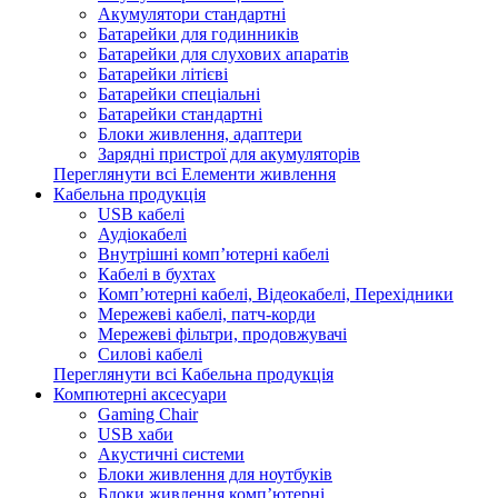
Акумулятори стандартні
Батарейки для годинників
Батарейки для слухових апаратів
Батарейки літієві
Батарейки спеціальні
Батарейки стандартні
Блоки живлення, адаптери
Зарядні пристрої для акумуляторів
Переглянути всі Елементи живлення
Кабельна продукція
USB кабелі
Аудіокабелі
Внутрішні комп’ютерні кабелі
Кабелі в бухтах
Комп’ютерні кабелі, Відеокабелі, Перехідники
Мережеві кабелі, патч-корди
Мережеві фільтри, продовжувачі
Силові кабелі
Переглянути всі Кабельна продукція
Компютерні аксесуари
Gaming Chair
USB хаби
Акустичні системи
Блоки живлення для ноутбуків
Блоки живлення комп’ютерні