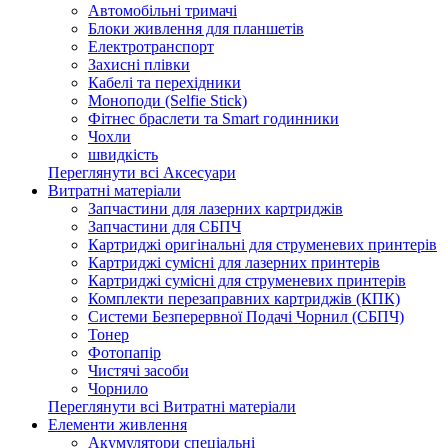
Автомобільні тримачі
Блоки живлення для планшетів
Електротранспорт
Захисні плівки
Кабелі та перехідники
Моноподи (Selfie Stick)
Фітнес браслети та Smart годинники
Чохли
швидкість
Переглянути всі Аксесуари
Витратні матеріали
Запчастини для лазерних картриджів
Запчастини для СБПЧ
Картриджі оригінальні для струменевих принтерів
Картриджі сумісні для лазерних принтерів
Картриджі сумісні для струменевих принтерів
Комплекти перезаправних картриджів (КПК)
Системи Безперервної Подачі Чорнил (СБПЧ)
Тонер
Фотопапір
Чистячі засоби
Чорнило
Переглянути всі Витратні матеріали
Елементи живлення
Акумулятори спеціальні