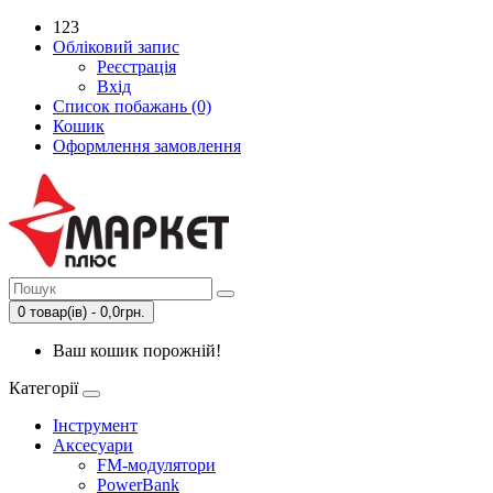
123
Обліковий запис
Реєстрація
Вхід
Список побажань (0)
Кошик
Оформлення замовлення
0 товар(ів) - 0,0грн.
Ваш кошик порожній!
Категорії
Інструмент
Аксесуари
FM-модулятори
PowerBank