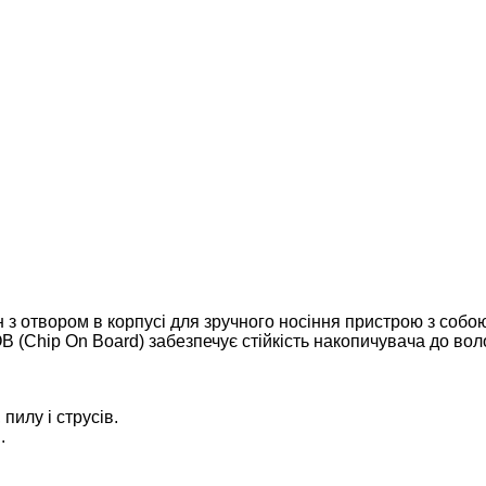
з отвором в корпусі для зручного носіння пристрою з собою.
B (Chip On Board) забезпечує стійкість накопичувача до волог
пилу і струсів.
я.