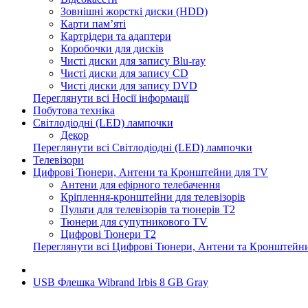
Зовнішні жорсткі диски (HDD)
Карти пам’яті
Картрідери та адаптери
Коробочки для дисків
Чисті диски для запису Blu-ray
Чисті диски для запису CD
Чисті диски для запису DVD
Переглянути всі Носії інформації
Побутова техніка
Світлодіодні (LED) лампочки
Декор
Переглянути всі Світлодіодні (LED) лампочки
Телевізори
Цифрові Тюнери, Антени та Кронштейни для TV
Антени для ефірного телебачення
Кріплення-кронштейни для телевізорів
Пульти для телевізорів та тюнерів T2
Тюнери для супутникового TV
Цифрові Тюнери T2
Переглянути всі Цифрові Тюнери, Антени та Кронштейн
USB Флешка Wibrand Irbis 8 GB Gray