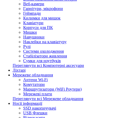
Веб-камери
Гарнітури, мікрофони
Геймпади
Килимки для мишок
Клавіатури
Корпуси для ПК
Мишки
Навушники
Наклейки на клавіатуру
Рулі
Системи охолодження
Стабілізатори живлення
Сумки для ноутбуків
Переглянути всі Компютерні аксесуари
Ліхтарі
Мережеве обладнання
Антени Wi-Fi
Комутатори
Маршрутизатори (WiFi Роутери)
Мережеві плати
Переглянути всі Мережеве обладнання
Носії інформації
SSD накопичувачі
USB Флешки
Відеокасети