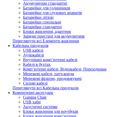
Акумулятори стандартні
Батарейки для годинників
Батарейки для слухових апаратів
Батарейки літієві
Батарейки спеціальні
Батарейки стандартні
Блоки живлення, адаптери
Зарядні пристрої для акумуляторів
Переглянути всі Елементи живлення
Кабельна продукція
USB кабелі
Аудіокабелі
Внутрішні комп’ютерні кабелі
Кабелі в бухтах
Комп’ютерні кабелі, Відеокабелі, Перехідники
Мережеві кабелі, патч-корди
Мережеві фільтри, продовжувачі
Силові кабелі
Переглянути всі Кабельна продукція
Компютерні аксесуари
Gaming Chair
USB хаби
Акустичні системи
Блоки живлення для ноутбуків
Блоки живлення комп’ютерні