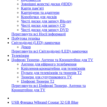
Зовнішні жорсткі диски (HDD)
Карти пам’яті
Картрідери та адаптери
Коробочки для дисків
Чисті диски для запису Blu-ray
Чисті диски для запису CD
Чисті диски для запису DVD
Переглянути всі Носії інформації
Побутова техніка
Світлодіодні (LED) лампочки
Декор
Переглянути всі Світлодіодні (LED) лампочки
Телевізори
Цифрові Тюнери, Антени та Кронштейни для TV
Антени для ефірного телебачення
Кріплення-кронштейни для телевізорів
Пульти для телевізорів та тюнерів T2
Тюнери для супутникового TV
Цифрові Тюнери T2
Переглянути всі Цифрові Тюнери, Антени та
Кронштейни для TV
USB Флешка Wibrand Cougar 32 GB Blue