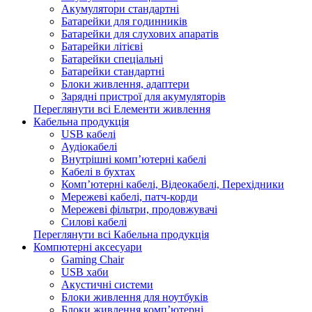
Акумулятори стандартні
Батарейки для годинників
Батарейки для слухових апаратів
Батарейки літієві
Батарейки спеціальні
Батарейки стандартні
Блоки живлення, адаптери
Зарядні пристрої для акумуляторів
Переглянути всі Елементи живлення
Кабельна продукція
USB кабелі
Аудіокабелі
Внутрішні комп’ютерні кабелі
Кабелі в бухтах
Комп’ютерні кабелі, Відеокабелі, Перехідники
Мережеві кабелі, патч-корди
Мережеві фільтри, продовжувачі
Силові кабелі
Переглянути всі Кабельна продукція
Компютерні аксесуари
Gaming Chair
USB хаби
Акустичні системи
Блоки живлення для ноутбуків
Блоки живлення комп’ютерні