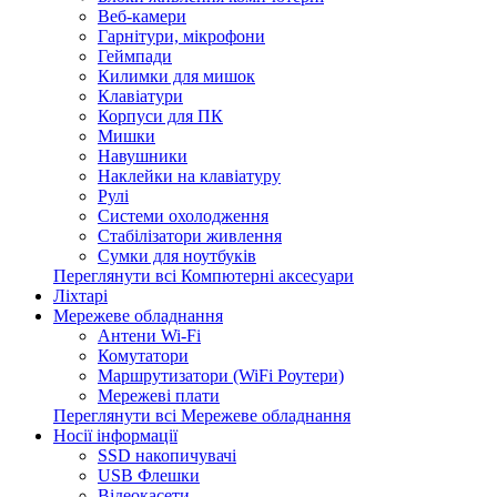
Веб-камери
Гарнітури, мікрофони
Геймпади
Килимки для мишок
Клавіатури
Корпуси для ПК
Мишки
Навушники
Наклейки на клавіатуру
Рулі
Системи охолодження
Стабілізатори живлення
Сумки для ноутбуків
Переглянути всі Компютерні аксесуари
Ліхтарі
Мережеве обладнання
Антени Wi-Fi
Комутатори
Маршрутизатори (WiFi Роутери)
Мережеві плати
Переглянути всі Мережеве обладнання
Носії інформації
SSD накопичувачі
USB Флешки
Відеокасети