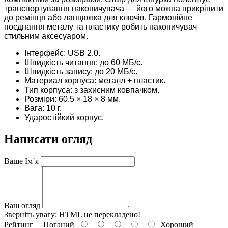
транспортування накопичувача — його можна прикріпити
до ремінця або ланцюжка для ключів. Гармонійне
поєднання металу та пластику робить накопичувач
стильним аксесуаром.
Інтерфейс: USB 2.0.
Швидкість читання: до 60 МБ/с.
Швидкість запису: до 20 МБ/с.
Материал корпуса: металл + пластик.
Тип корпуса: з захисним ковпачком.
Розміри: 60.5 × 18 × 8 мм.
Вага: 10 г.
Ударостійкий корпус.
Написати огляд
Ваше Ім`я
Ваш огляд
Зверніть увагу:
HTML не перекладено!
Рейтинг
Поганий
Хороший