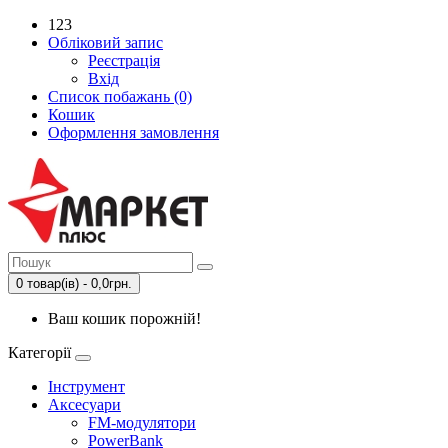
123
Обліковий запис
Реєстрація
Вхід
Список побажань (0)
Кошик
Оформлення замовлення
0 товар(ів) - 0,0грн.
Ваш кошик порожній!
Категорії
Інструмент
Аксесуари
FM-модулятори
PowerBank