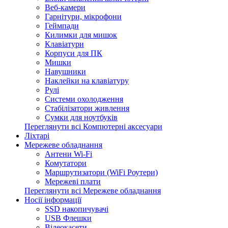
Веб-камери
Гарнітури, мікрофони
Геймпади
Килимки для мишок
Клавіатури
Корпуси для ПК
Мишки
Навушники
Наклейки на клавіатуру
Рулі
Системи охолодження
Стабілізатори живлення
Сумки для ноутбуків
Переглянути всі Компютерні аксесуари
Ліхтарі
Мережеве обладнання
Антени Wi-Fi
Комутатори
Маршрутизатори (WiFi Роутери)
Мережеві плати
Переглянути всі Мережеве обладнання
Носії інформації
SSD накопичувачі
USB Флешки
Відеокасети