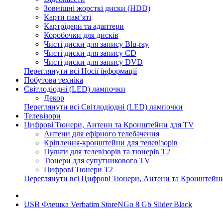
Зовнішні жорсткі диски (HDD)
Карти пам’яті
Картрідери та адаптери
Коробочки для дисків
Чисті диски для запису Blu-ray
Чисті диски для запису CD
Чисті диски для запису DVD
Переглянути всі Носії інформації
Побутова техніка
Світлодіодні (LED) лампочки
Декор
Переглянути всі Світлодіодні (LED) лампочки
Телевізори
Цифрові Тюнери, Антени та Кронштейни для TV
Антени для ефірного телебачення
Кріплення-кронштейни для телевізорів
Пульти для телевізорів та тюнерів T2
Тюнери для супутникового TV
Цифрові Тюнери T2
Переглянути всі Цифрові Тюнери, Антени та Кронштейн
USB Флешка Verbatim StoreNGo 8 Gb Slider Black