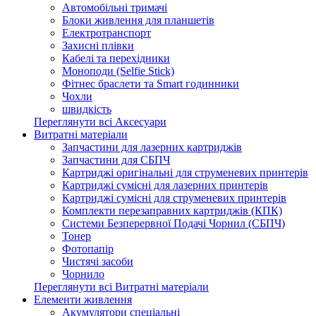
Автомобільні тримачі
Блоки живлення для планшетів
Електротранспорт
Захисні плівки
Кабелі та перехідники
Моноподи (Selfie Stick)
Фітнес браслети та Smart годинники
Чохли
швидкість
Переглянути всі Аксесуари
Витратні матеріали
Запчастини для лазерних картриджів
Запчастини для СБПЧ
Картриджі оригінальні для струменевих принтерів
Картриджі сумісні для лазерних принтерів
Картриджі сумісні для струменевих принтерів
Комплекти перезаправних картриджів (КПК)
Системи Безперервної Подачі Чорнил (СБПЧ)
Тонер
Фотопапір
Чистячі засоби
Чорнило
Переглянути всі Витратні матеріали
Елементи живлення
Акумулятори спеціальні