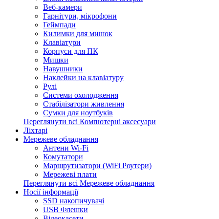
Веб-камери
Гарнітури, мікрофони
Геймпади
Килимки для мишок
Клавіатури
Корпуси для ПК
Мишки
Навушники
Наклейки на клавіатуру
Рулі
Системи охолодження
Стабілізатори живлення
Сумки для ноутбуків
Переглянути всі Компютерні аксесуари
Ліхтарі
Мережеве обладнання
Антени Wi-Fi
Комутатори
Маршрутизатори (WiFi Роутери)
Мережеві плати
Переглянути всі Мережеве обладнання
Носії інформації
SSD накопичувачі
USB Флешки
Відеокасети