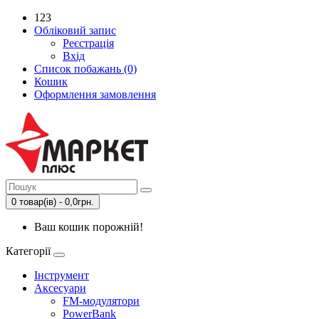
123
Обліковий запис
Реєстрація
Вхід
Список побажань (0)
Кошик
Оформлення замовлення
0 товар(ів) - 0,0грн.
Ваш кошик порожній!
Категорії
Інструмент
Аксесуари
FM-модулятори
PowerBank