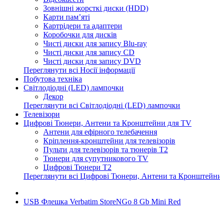
Зовнішні жорсткі диски (HDD)
Карти пам’яті
Картрідери та адаптери
Коробочки для дисків
Чисті диски для запису Blu-ray
Чисті диски для запису CD
Чисті диски для запису DVD
Переглянути всі Носії інформації
Побутова техніка
Світлодіодні (LED) лампочки
Декор
Переглянути всі Світлодіодні (LED) лампочки
Телевізори
Цифрові Тюнери, Антени та Кронштейни для TV
Антени для ефірного телебачення
Кріплення-кронштейни для телевізорів
Пульти для телевізорів та тюнерів T2
Тюнери для супутникового TV
Цифрові Тюнери T2
Переглянути всі Цифрові Тюнери, Антени та Кронштейн
USB Флешка Verbatim StoreNGo 8 Gb Mini Red