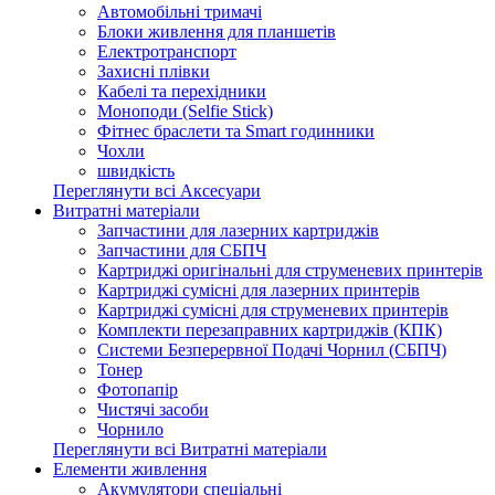
Автомобільні тримачі
Блоки живлення для планшетів
Електротранспорт
Захисні плівки
Кабелі та перехідники
Моноподи (Selfie Stick)
Фітнес браслети та Smart годинники
Чохли
швидкість
Переглянути всі Аксесуари
Витратні матеріали
Запчастини для лазерних картриджів
Запчастини для СБПЧ
Картриджі оригінальні для струменевих принтерів
Картриджі сумісні для лазерних принтерів
Картриджі сумісні для струменевих принтерів
Комплекти перезаправних картриджів (КПК)
Системи Безперервної Подачі Чорнил (СБПЧ)
Тонер
Фотопапір
Чистячі засоби
Чорнило
Переглянути всі Витратні матеріали
Елементи живлення
Акумулятори спеціальні