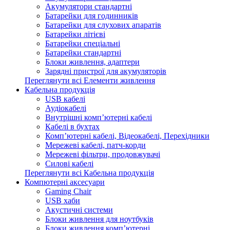
Акумулятори стандартні
Батарейки для годинників
Батарейки для слухових апаратів
Батарейки літієві
Батарейки спеціальні
Батарейки стандартні
Блоки живлення, адаптери
Зарядні пристрої для акумуляторів
Переглянути всі Елементи живлення
Кабельна продукція
USB кабелі
Аудіокабелі
Внутрішні комп’ютерні кабелі
Кабелі в бухтах
Комп’ютерні кабелі, Відеокабелі, Перехідники
Мережеві кабелі, патч-корди
Мережеві фільтри, продовжувачі
Силові кабелі
Переглянути всі Кабельна продукція
Компютерні аксесуари
Gaming Chair
USB хаби
Акустичні системи
Блоки живлення для ноутбуків
Блоки живлення комп’ютерні