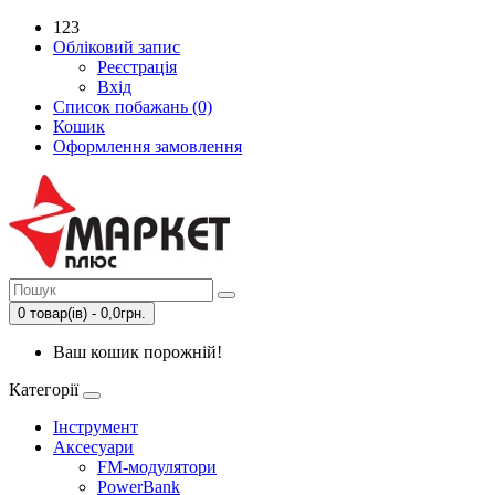
123
Обліковий запис
Реєстрація
Вхід
Список побажань (0)
Кошик
Оформлення замовлення
0 товар(ів) - 0,0грн.
Ваш кошик порожній!
Категорії
Інструмент
Аксесуари
FM-модулятори
PowerBank