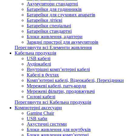
Акумулятори стандартні
Батарейки для годинників
Батарейки для слухових апаратів
Батарейки літієві
Батарейки спеціальні
Батарейки стандартні
Блоки живлення, адаптери
Зарядні пристрої для акумуляторів
Переглянути всі Елементи живлення
Кабельна продукція
USB кабелі
Аудіокабелі
Внутрішні комп’ютерні кабелі
Кабелі в бухтах
Комп’ютерні кабелі, Відеокабелі, Перехідники
Мережеві кабелі, патч-корди
Мережеві фільтри, продовжувачі
Силові кабелі
Переглянути всі Кабельна продукція
Компютерні аксесуари
Gaming Chair
USB хаби
Акустичні системи
Блоки живлення для ноутбуків
Блоки живлення комп’ютерні