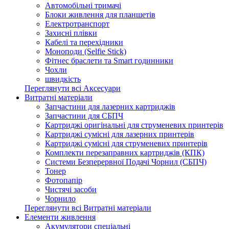
Автомобільні тримачі
Блоки живлення для планшетів
Електротранспорт
Захисні плівки
Кабелі та перехідники
Моноподи (Selfie Stick)
Фітнес браслети та Smart годинники
Чохли
швидкість
Переглянути всі Аксесуари
Витратні матеріали
Запчастини для лазерних картриджів
Запчастини для СБПЧ
Картриджі оригінальні для струменевих принтерів
Картриджі сумісні для лазерних принтерів
Картриджі сумісні для струменевих принтерів
Комплекти перезаправних картриджів (КПК)
Системи Безперервної Подачі Чорнил (СБПЧ)
Тонер
Фотопапір
Чистячі засоби
Чорнило
Переглянути всі Витратні матеріали
Елементи живлення
Акумулятори спеціальні