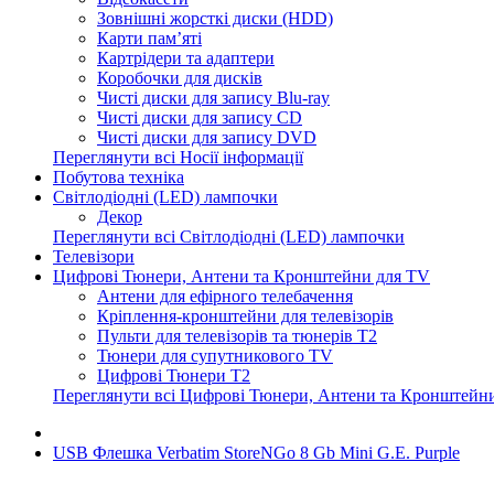
Зовнішні жорсткі диски (HDD)
Карти пам’яті
Картрідери та адаптери
Коробочки для дисків
Чисті диски для запису Blu-ray
Чисті диски для запису CD
Чисті диски для запису DVD
Переглянути всі Носії інформації
Побутова техніка
Світлодіодні (LED) лампочки
Декор
Переглянути всі Світлодіодні (LED) лампочки
Телевізори
Цифрові Тюнери, Антени та Кронштейни для TV
Антени для ефірного телебачення
Кріплення-кронштейни для телевізорів
Пульти для телевізорів та тюнерів T2
Тюнери для супутникового TV
Цифрові Тюнери T2
Переглянути всі Цифрові Тюнери, Антени та Кронштейн
USB Флешка Verbatim StoreNGo 8 Gb Mini G.E. Purple