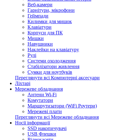
Веб-камери
Гарнітури, мікрофони
Геймпади
Килимки для мишок
Клавіатури
Корпуси для ПК
Мишки
Навушники
Наклейки на клавіатуру
Рулі
Системи охолодження
Стабілізатори живлення
Сумки для ноутбуків
Переглянути всі Компютерні аксесуари
Ліхтарі
Мережеве обладнання
Антени Wi-Fi
Комутатори
Маршрутизатори (WiFi Роутери)
Мережеві плати
Переглянути всі Мережеве обладнання
Носії інформації
SSD накопичувачі
USB Флешки
Відеокасети