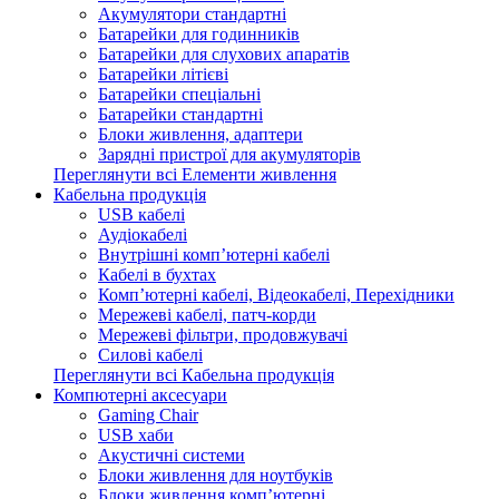
Акумулятори стандартні
Батарейки для годинників
Батарейки для слухових апаратів
Батарейки літієві
Батарейки спеціальні
Батарейки стандартні
Блоки живлення, адаптери
Зарядні пристрої для акумуляторів
Переглянути всі Елементи живлення
Кабельна продукція
USB кабелі
Аудіокабелі
Внутрішні комп’ютерні кабелі
Кабелі в бухтах
Комп’ютерні кабелі, Відеокабелі, Перехідники
Мережеві кабелі, патч-корди
Мережеві фільтри, продовжувачі
Силові кабелі
Переглянути всі Кабельна продукція
Компютерні аксесуари
Gaming Chair
USB хаби
Акустичні системи
Блоки живлення для ноутбуків
Блоки живлення комп’ютерні