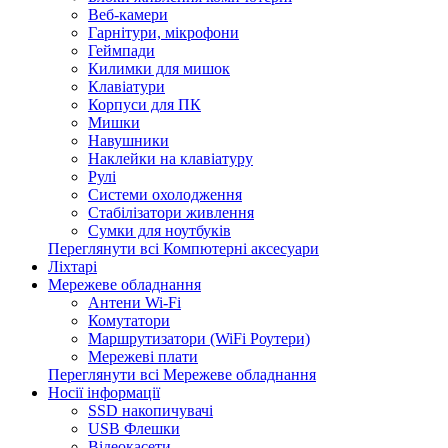
Веб-камери
Гарнітури, мікрофони
Геймпади
Килимки для мишок
Клавіатури
Корпуси для ПК
Мишки
Навушники
Наклейки на клавіатуру
Рулі
Системи охолодження
Стабілізатори живлення
Сумки для ноутбуків
Переглянути всі Компютерні аксесуари
Ліхтарі
Мережеве обладнання
Антени Wi-Fi
Комутатори
Маршрутизатори (WiFi Роутери)
Мережеві плати
Переглянути всі Мережеве обладнання
Носії інформації
SSD накопичувачі
USB Флешки
Відеокасети