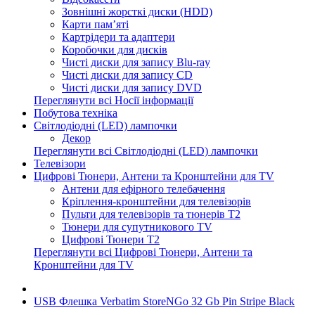
Зовнішні жорсткі диски (HDD)
Карти пам’яті
Картрідери та адаптери
Коробочки для дисків
Чисті диски для запису Blu-ray
Чисті диски для запису CD
Чисті диски для запису DVD
Переглянути всі Носії інформації
Побутова техніка
Світлодіодні (LED) лампочки
Декор
Переглянути всі Світлодіодні (LED) лампочки
Телевізори
Цифрові Тюнери, Антени та Кронштейни для TV
Антени для ефірного телебачення
Кріплення-кронштейни для телевізорів
Пульти для телевізорів та тюнерів T2
Тюнери для супутникового TV
Цифрові Тюнери T2
Переглянути всі Цифрові Тюнери, Антени та
Кронштейни для TV
USB Флешка Verbatim StoreNGo 32 Gb Pin Stripe Black