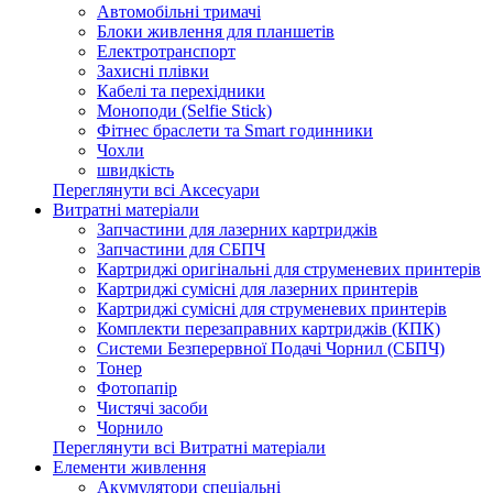
Автомобільні тримачі
Блоки живлення для планшетів
Електротранспорт
Захисні плівки
Кабелі та перехідники
Моноподи (Selfie Stick)
Фітнес браслети та Smart годинники
Чохли
швидкість
Переглянути всі Аксесуари
Витратні матеріали
Запчастини для лазерних картриджів
Запчастини для СБПЧ
Картриджі оригінальні для струменевих принтерів
Картриджі сумісні для лазерних принтерів
Картриджі сумісні для струменевих принтерів
Комплекти перезаправних картриджів (КПК)
Системи Безперервної Подачі Чорнил (СБПЧ)
Тонер
Фотопапір
Чистячі засоби
Чорнило
Переглянути всі Витратні матеріали
Елементи живлення
Акумулятори спеціальні