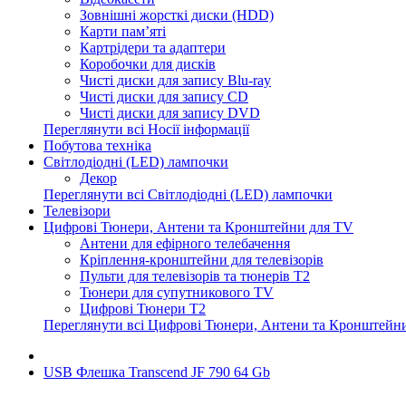
Зовнішні жорсткі диски (HDD)
Карти пам’яті
Картрідери та адаптери
Коробочки для дисків
Чисті диски для запису Blu-ray
Чисті диски для запису CD
Чисті диски для запису DVD
Переглянути всі Носії інформації
Побутова техніка
Світлодіодні (LED) лампочки
Декор
Переглянути всі Світлодіодні (LED) лампочки
Телевізори
Цифрові Тюнери, Антени та Кронштейни для TV
Антени для ефірного телебачення
Кріплення-кронштейни для телевізорів
Пульти для телевізорів та тюнерів T2
Тюнери для супутникового TV
Цифрові Тюнери T2
Переглянути всі Цифрові Тюнери, Антени та Кронштейн
USB Флешка Transcend JF 790 64 Gb