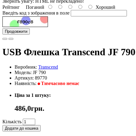
Зверніть увагу:
HTML не перекладено!
Рейтинг
Поганий
Хороший
Введіть код з зображення в поле
Продовжити
USB Флешка Transcend JF 790
Виробник:
Transcend
Модель: JF 790
Артикул: 89770
Наявність:
Тимчасово немає
Ціна за 1 штуку:
486,0грн.
Кількість
Додати до кошика