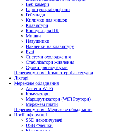
Веб-камери
Гарнітури, мікрофони
Геймпади
Килимки для мишок
Клавіатури
Корпуси для ПК
Мишки
Навушники
Наклейки на клавіатуру
Рулі
Системи охолодження
Стабілізатори живлення
Сумки для ноутбуків
Переглянути всі Компютерні аксесуари
Ліхтарі
Мережеве обладнання
Антени Wi-Fi
Комутатори
Маршрутизатори (WiFi Роутери)
Мережеві плати
Переглянути всі Мережеве обладнання
Носії інформації
SSD накопичувачі
USB Флешки
Відеокасети