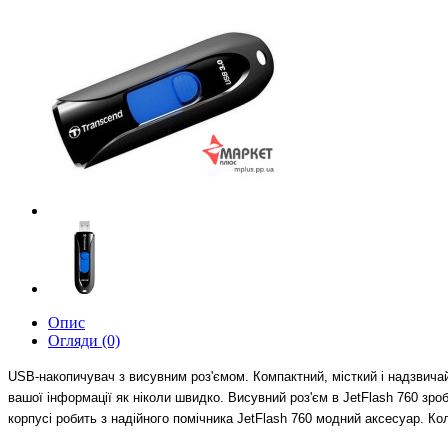
Опис
Огляди (0)
USB-накопичувач з висувним роз'ємом. Компактний, місткий і надзвич
вашої інформації як ніколи швидко.
Висувний роз'єм в JetFlash 760 зро
корпусі робить з надійного помічника JetFlash 760 модний аксесуар. К