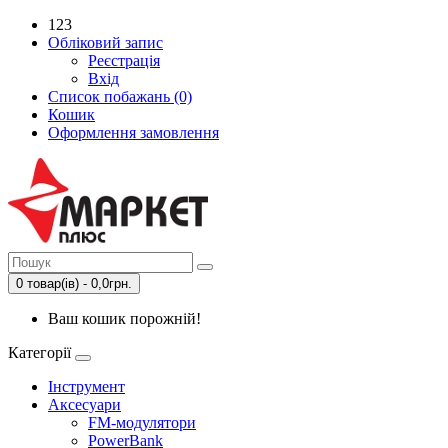
123
Обліковий запис
Реєстрація
Вхід
Список побажань (0)
Кошик
Оформлення замовлення
0 товар(ів) - 0,0грн.
Ваш кошик порожній!
Категорії
Інструмент
Аксесуари
FM-модулятори
PowerBank