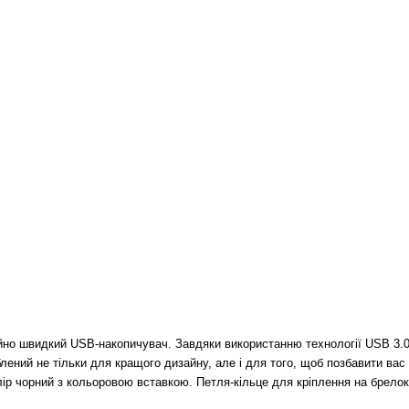
айно швидкий USB-накопичувач.
Завдяки використанню технології USB 3.0
блений не тільки для кращого дизайну, але і для того, щоб позбавити вас
олір чорний з кольоровою вставкою.
Петля-кільце для кріплення на брело