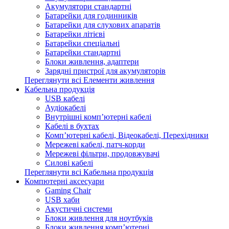
Акумулятори стандартні
Батарейки для годинників
Батарейки для слухових апаратів
Батарейки літієві
Батарейки спеціальні
Батарейки стандартні
Блоки живлення, адаптери
Зарядні пристрої для акумуляторів
Переглянути всі Елементи живлення
Кабельна продукція
USB кабелі
Аудіокабелі
Внутрішні комп’ютерні кабелі
Кабелі в бухтах
Комп’ютерні кабелі, Відеокабелі, Перехідники
Мережеві кабелі, патч-корди
Мережеві фільтри, продовжувачі
Силові кабелі
Переглянути всі Кабельна продукція
Компютерні аксесуари
Gaming Chair
USB хаби
Акустичні системи
Блоки живлення для ноутбуків
Блоки живлення комп’ютерні