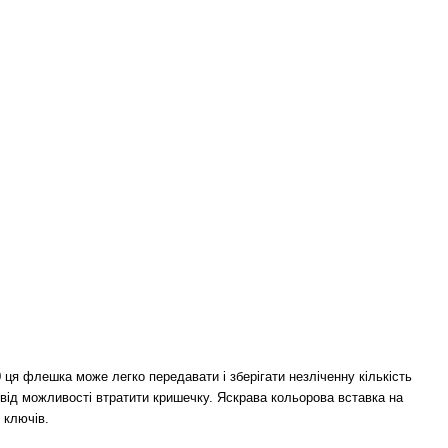
 ця флешка може легко передавати і зберігати незліченну кількість
 від можливості втратити кришечку.
Яскрава кольорова вставка на
к ключів.