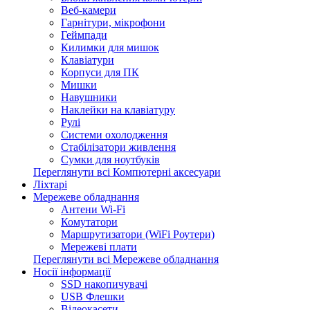
Веб-камери
Гарнітури, мікрофони
Геймпади
Килимки для мишок
Клавіатури
Корпуси для ПК
Мишки
Навушники
Наклейки на клавіатуру
Рулі
Системи охолодження
Стабілізатори живлення
Сумки для ноутбуків
Переглянути всі Компютерні аксесуари
Ліхтарі
Мережеве обладнання
Антени Wi-Fi
Комутатори
Маршрутизатори (WiFi Роутери)
Мережеві плати
Переглянути всі Мережеве обладнання
Носії інформації
SSD накопичувачі
USB Флешки
Відеокасети