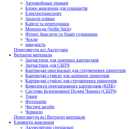
Автомобільні тримачі
Блоки живлення для планшетів
Електротранспорт
Захисні плівки
Кабелі та перехідники
Моноподи (Selfie Stick)
Фітнес браслети та Smart годинники
Чохли
швидкість
Переглянути всі Аксесуари
Витратні матеріали
Запчастини для лазерних картриджів
Запчастини для СБПЧ
Картриджі оригінальні для струменевих принтерів
Картриджі сумісні для лазерних принтерів
Картриджі сумісні для струменевих принтерів
Комплекти перезаправних картриджів (КПК)
Системи Безперервної Подачі Чорнил (СБПЧ)
Тонер
Фотопапір
Чистячі засоби
Чорнило
Переглянути всі Витратні матеріали
Елементи живлення
Акумулятори спеціальні