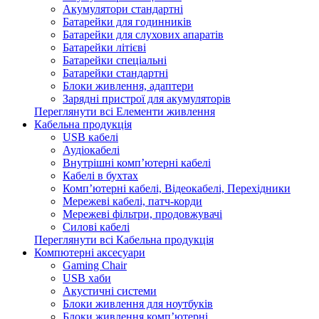
Акумулятори стандартні
Батарейки для годинників
Батарейки для слухових апаратів
Батарейки літієві
Батарейки спеціальні
Батарейки стандартні
Блоки живлення, адаптери
Зарядні пристрої для акумуляторів
Переглянути всі Елементи живлення
Кабельна продукція
USB кабелі
Аудіокабелі
Внутрішні комп’ютерні кабелі
Кабелі в бухтах
Комп’ютерні кабелі, Відеокабелі, Перехідники
Мережеві кабелі, патч-корди
Мережеві фільтри, продовжувачі
Силові кабелі
Переглянути всі Кабельна продукція
Компютерні аксесуари
Gaming Chair
USB хаби
Акустичні системи
Блоки живлення для ноутбуків
Блоки живлення комп’ютерні