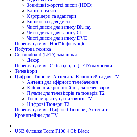
Зовнішні жорсткі диски (HDD)
Карти пам’яті
Картрідери та адаптери
Коробочки для дисків
Чисті диски для запису Blu-ray
Чисті диски для запису CD
Чисті диски для запису DVD
Переглянути всі Носії інформації
Побутова техніка
Світлодіодні (LED) лампочки
Декор
Переглянути всі Світлодіодні (LED) лампочки
Телевізори
Цифрові Тюнери, Антени та Кронштейни для TV
Антени для ефірного телебачення
Кріплення-кронштейни для телевізорів
Пульти для телевізорів та тюнерів T2
Тюнери для супутникового TV
Цифрові Тюнери T2
Переглянути всі Цифрові Тюнери, Антени та
Кронштейни для TV
USB Флешка Team F108 4 Gb Black