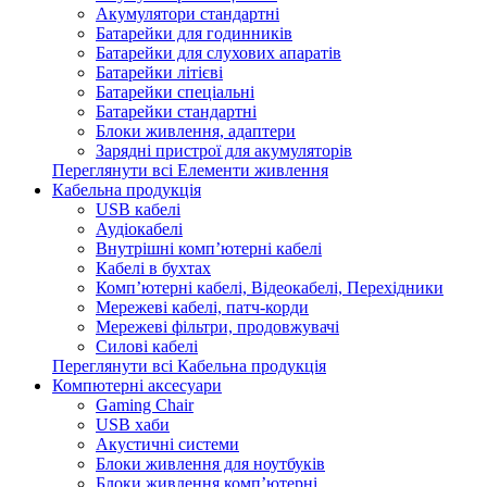
Акумулятори стандартні
Батарейки для годинників
Батарейки для слухових апаратів
Батарейки літієві
Батарейки спеціальні
Батарейки стандартні
Блоки живлення, адаптери
Зарядні пристрої для акумуляторів
Переглянути всі Елементи живлення
Кабельна продукція
USB кабелі
Аудіокабелі
Внутрішні комп’ютерні кабелі
Кабелі в бухтах
Комп’ютерні кабелі, Відеокабелі, Перехідники
Мережеві кабелі, патч-корди
Мережеві фільтри, продовжувачі
Силові кабелі
Переглянути всі Кабельна продукція
Компютерні аксесуари
Gaming Chair
USB хаби
Акустичні системи
Блоки живлення для ноутбуків
Блоки живлення комп’ютерні