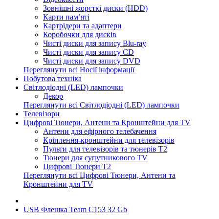
Зовнішні жорсткі диски (HDD)
Карти пам’яті
Картрідери та адаптери
Коробочки для дисків
Чисті диски для запису Blu-ray
Чисті диски для запису CD
Чисті диски для запису DVD
Переглянути всі Носії інформації
Побутова техніка
Світлодіодні (LED) лампочки
Декор
Переглянути всі Світлодіодні (LED) лампочки
Телевізори
Цифрові Тюнери, Антени та Кронштейни для TV
Антени для ефірного телебачення
Кріплення-кронштейни для телевізорів
Пульти для телевізорів та тюнерів T2
Тюнери для супутникового TV
Цифрові Тюнери T2
Переглянути всі Цифрові Тюнери, Антени та
Кронштейни для TV
USB Флешка Team C153 32 Gb