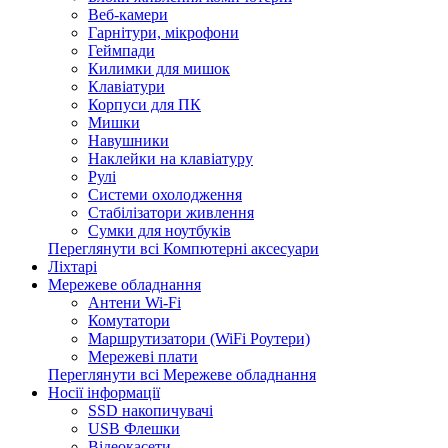
Веб-камери
Гарнітури, мікрофони
Геймпади
Килимки для мишок
Клавіатури
Корпуси для ПК
Мишки
Навушники
Наклейки на клавіатуру
Рулі
Системи охолодження
Стабілізатори живлення
Сумки для ноутбуків
Переглянути всі Компютерні аксесуари
Ліхтарі
Мережеве обладнання
Антени Wi-Fi
Комутатори
Маршрутизатори (WiFi Роутери)
Мережеві плати
Переглянути всі Мережеве обладнання
Носії інформації
SSD накопичувачі
USB Флешки
Відеокасети