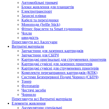
Автомобільні тримачі
Блоки живлення для планшетів
Електротранспорт
Захисні плівки
Кабелі та перехідники
Моноподи (Selfie Stick)
Фітнес браслети та Smart годинники
Чохли
швидкість
Переглянути всі Аксесуари
Витратні матеріали
Запчастини для лазерних картриджів
Запчастини для СБПЧ
Картриджі оригінальні для струменевих принтерів
Картриджі сумісні для лазерних принтерів
Картриджі сумісні для струменевих принтерів
Комплекти перезаправних картриджів (КПК)
Системи Безперервної Подачі Чорнил (СБПЧ)
Тонер
Фотопапір
Чистячі засоби
Чорнило
Переглянути всі Витратні матеріали
Елементи живлення
Акумулятори спеціальні