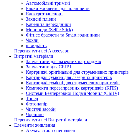
Автомобільні тримачі
Блоки живлення для планшетів
Електротранспорт
Захисні плівки
Кабелі та перехідники
Моноподи (Selfie Stick)
Фітнес браслети та Smart годинники
Чохли
швидкість
Переглянути всі Аксесуари
Витратні матеріали
Запчастини для лазерних картриджів
Запчастини для СБПЧ
Картриджі оригінальні для струменевих принтерів
Картриджі сумісні для лазерних принтерів
Картриджі сумісні для струменевих принтерів
Комплекти перезаправних картриджів (КПК)
Системи Безперервної Подачі Чорнил (СБПЧ)
Тонер
Фотопапір
Чистячі засоби
Чорнило
Переглянути всі Витратні матеріали
Елементи живлення
Акумулятори спеціальні