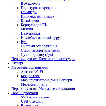
Веб-камери
Гарнітури, мікрофони
Геймпади
Килимки для мишок
Клавіатури
Корпуси для ПК
Мишки
Навушники
Наклейки на клавіатуру
Рулі
Системи охолодження
Стабілізатори живлення
Сумки для ноутбуків
Переглянути всі Компютерні аксесуари
Ліхтарі
Мережеве обладнання
Антени Wi-Fi
Комутатори
Маршрутизатори (WiFi Роутери)
Мережеві плати
Переглянути всі Мережеве обладнання
Носії інформації
SSD накопичувачі
USB Флешки
Відеокасети