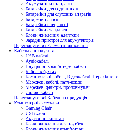
Акумулятори стандартні
Батарейки для годинників
Батарейки для слухових апаратів
Батарейки літієві
Батарейки спеціальні
Батарейки стандартні
Блоки живлення, адаптери
Зарядні пристрої для акумуляторів
Переглянути всі Елементи живлення
Кабельна продукція
USB кабелі
Аудіокабелі
Внутрішні комп’ютерні кабелі
Кабелі в бухтах
Комп’ютерні кабелі, Відеокабелі, Перехідники
Мережеві кабелі, патч-корди
Мережеві фільтри, продовжувачі
Силові кабелі
Переглянути всі Кабельна продукція
Компютерні аксесуари
Gaming Chair
USB хаби
Акустичні системи
Блоки живлення для ноутбуків
Блоки живлення комп’ютерні