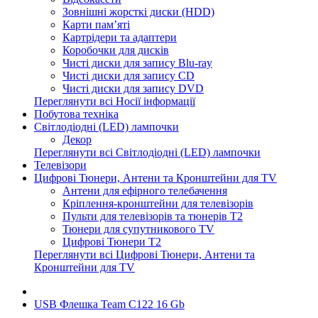
Зовнішні жорсткі диски (HDD)
Карти пам’яті
Картрідери та адаптери
Коробочки для дисків
Чисті диски для запису Blu-ray
Чисті диски для запису CD
Чисті диски для запису DVD
Переглянути всі Носії інформації
Побутова техніка
Світлодіодні (LED) лампочки
Декор
Переглянути всі Світлодіодні (LED) лампочки
Телевізори
Цифрові Тюнери, Антени та Кронштейни для TV
Антени для ефірного телебачення
Кріплення-кронштейни для телевізорів
Пульти для телевізорів та тюнерів T2
Тюнери для супутникового TV
Цифрові Тюнери T2
Переглянути всі Цифрові Тюнери, Антени та
Кронштейни для TV
USB Флешка Team C122 16 Gb