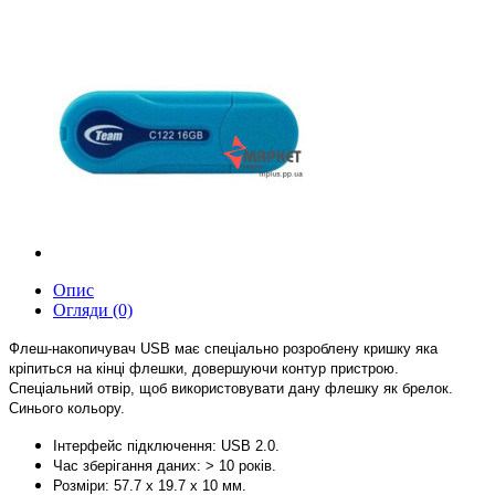
Опис
Огляди (0)
Ф
леш-накопичувач USB має
спеціально
розроблену кришку яка
кріпиться на
кінці
флешки
, довершуючи контур пристрою.
Спеціальний о
твір, щоб використовувати дану флешку як брелок.
Синього кольору.
Інтерфейс підключення: USB 2.0.
Час зберігання даних: > 10 років.
Розміри: 57.7 х 19.7 х 10 мм.