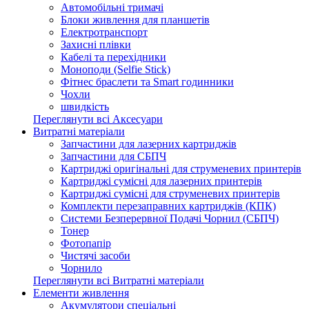
Автомобільні тримачі
Блоки живлення для планшетів
Електротранспорт
Захисні плівки
Кабелі та перехідники
Моноподи (Selfie Stick)
Фітнес браслети та Smart годинники
Чохли
швидкість
Переглянути всі Аксесуари
Витратні матеріали
Запчастини для лазерних картриджів
Запчастини для СБПЧ
Картриджі оригінальні для струменевих принтерів
Картриджі сумісні для лазерних принтерів
Картриджі сумісні для струменевих принтерів
Комплекти перезаправних картриджів (КПК)
Системи Безперервної Подачі Чорнил (СБПЧ)
Тонер
Фотопапір
Чистячі засоби
Чорнило
Переглянути всі Витратні матеріали
Елементи живлення
Акумулятори спеціальні