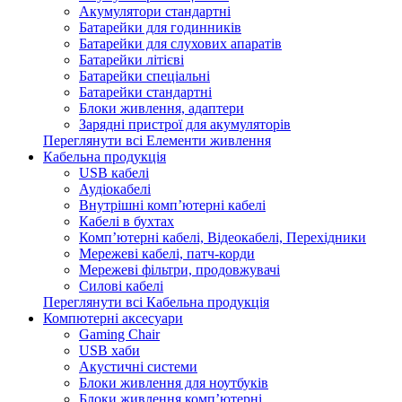
Акумулятори стандартні
Батарейки для годинників
Батарейки для слухових апаратів
Батарейки літієві
Батарейки спеціальні
Батарейки стандартні
Блоки живлення, адаптери
Зарядні пристрої для акумуляторів
Переглянути всі Елементи живлення
Кабельна продукція
USB кабелі
Аудіокабелі
Внутрішні комп’ютерні кабелі
Кабелі в бухтах
Комп’ютерні кабелі, Відеокабелі, Перехідники
Мережеві кабелі, патч-корди
Мережеві фільтри, продовжувачі
Силові кабелі
Переглянути всі Кабельна продукція
Компютерні аксесуари
Gaming Chair
USB хаби
Акустичні системи
Блоки живлення для ноутбуків
Блоки живлення комп’ютерні