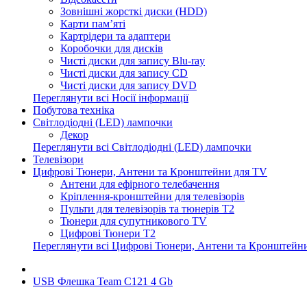
Зовнішні жорсткі диски (HDD)
Карти пам’яті
Картрідери та адаптери
Коробочки для дисків
Чисті диски для запису Blu-ray
Чисті диски для запису CD
Чисті диски для запису DVD
Переглянути всі Носії інформації
Побутова техніка
Світлодіодні (LED) лампочки
Декор
Переглянути всі Світлодіодні (LED) лампочки
Телевізори
Цифрові Тюнери, Антени та Кронштейни для TV
Антени для ефірного телебачення
Кріплення-кронштейни для телевізорів
Пульти для телевізорів та тюнерів T2
Тюнери для супутникового TV
Цифрові Тюнери T2
Переглянути всі Цифрові Тюнери, Антени та Кронштейн
USB Флешка Team C121 4 Gb