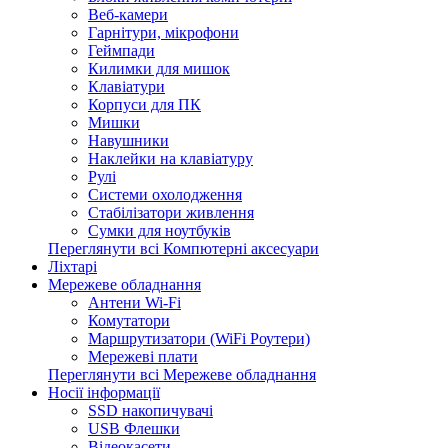
Веб-камери
Гарнітури, мікрофони
Геймпади
Килимки для мишок
Клавіатури
Корпуси для ПК
Мишки
Навушники
Наклейки на клавіатуру
Рулі
Системи охолодження
Стабілізатори живлення
Сумки для ноутбуків
Переглянути всі Компютерні аксесуари
Ліхтарі
Мережеве обладнання
Антени Wi-Fi
Комутатори
Маршрутизатори (WiFi Роутери)
Мережеві плати
Переглянути всі Мережеве обладнання
Носії інформації
SSD накопичувачі
USB Флешки
Відеокасети