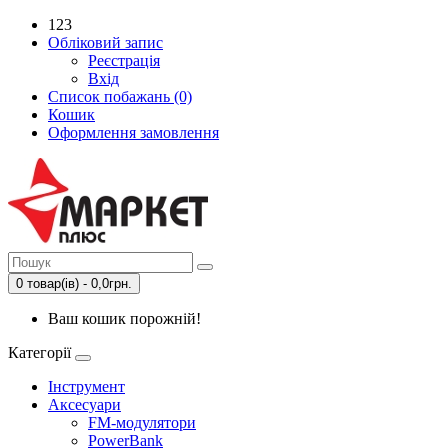
123
Обліковий запис
Реєстрація
Вхід
Список побажань (0)
Кошик
Оформлення замовлення
0 товар(ів) - 0,0грн.
Ваш кошик порожній!
Категорії
Інструмент
Аксесуари
FM-модулятори
PowerBank