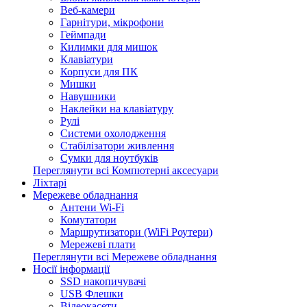
Веб-камери
Гарнітури, мікрофони
Геймпади
Килимки для мишок
Клавіатури
Корпуси для ПК
Мишки
Навушники
Наклейки на клавіатуру
Рулі
Системи охолодження
Стабілізатори живлення
Сумки для ноутбуків
Переглянути всі Компютерні аксесуари
Ліхтарі
Мережеве обладнання
Антени Wi-Fi
Комутатори
Маршрутизатори (WiFi Роутери)
Мережеві плати
Переглянути всі Мережеве обладнання
Носії інформації
SSD накопичувачі
USB Флешки
Відеокасети