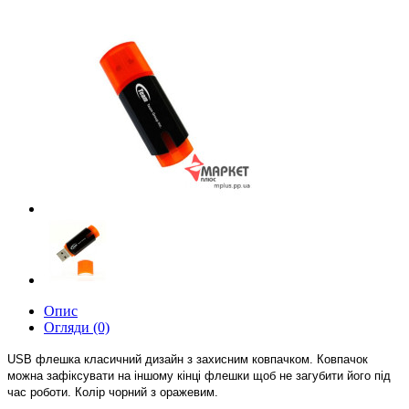
Опис
Огляди (0)
USB ф
лешка класичний дизайн з захисним ковпачком.
Ковпачок
мо
жна
зафікс
увати
на
іншому кінці флешки щоб не загубити
його
під
час роботи. Колір чорний з оражевим.