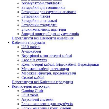
Акумулятори стандартні
Батарейки для годинників
Батарейки для слухових апаратів
Батарейки літієві
Батарейки спеціальні
Батарейки стандартні
Блоки живлення, адаптери
Зарядні пристрої для акумуляторів
Переглянути всі Елементи живлення
Кабельна продукція
USB кабелі
Аудіокабелі
Внутрішні комп’ютерні кабелі
Кабелі в бухтах
Комп’ютерні кабелі, Відеокабелі, Перехідники
Мережеві кабелі, патч-корди
Мережеві фільтри, продовжувачі
Силові кабелі
Переглянути всі Кабельна продукція
Компютерні аксесуари
Gaming Chair
USB хаби
Акустичні системи
Блоки живлення для ноутбуків
Блоки живлення комп’ютерні