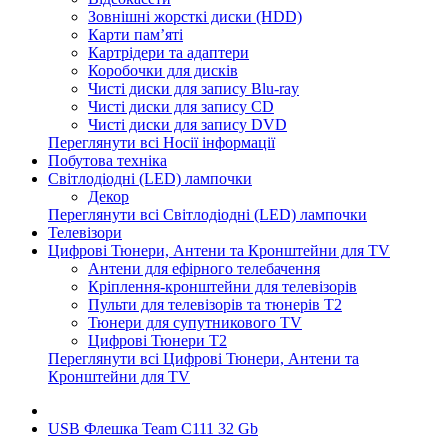
Зовнішні жорсткі диски (HDD)
Карти пам’яті
Картрідери та адаптери
Коробочки для дисків
Чисті диски для запису Blu-ray
Чисті диски для запису CD
Чисті диски для запису DVD
Переглянути всі Носії інформації
Побутова техніка
Світлодіодні (LED) лампочки
Декор
Переглянути всі Світлодіодні (LED) лампочки
Телевізори
Цифрові Тюнери, Антени та Кронштейни для TV
Антени для ефірного телебачення
Кріплення-кронштейни для телевізорів
Пульти для телевізорів та тюнерів T2
Тюнери для супутникового TV
Цифрові Тюнери T2
Переглянути всі Цифрові Тюнери, Антени та
Кронштейни для TV
USB Флешка Team C111 32 Gb