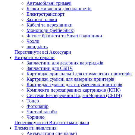
Автомобільні тримачі
Блоки живлення для планшетів
Електротранспорт
Захисні плівки
Кабелі та перехідники
Моноподи (Selfie Stick)
Фітнес браслети та Smart годинники
Чохли
швидкість
Переглянути всі Аксесуари
Витратні матеріали
Запчастини для лазерних картриджів
Запчастини для СБПЧ
Картриджі оригінальні для струменевих принтерів
Картриджі сумісні для лазерних принтерів
Картриджі сумісні для струменевих принтерів
Комплекти перезаправних картриджів (КПК)
Системи Безперервної Подачі Чорнил (СБПЧ)
Тонер
Фотопапір
Чистячі засоби
Чорнило
Переглянути всі Витратні матеріали
Елементи живлення
Акумулятори спеціальні