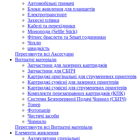
Автомобільні тримачі
Блоки живлення для планшетів
Електротранспорт
Захисні плівки
Кабелі та перехідники
Моноподи (Selfie Stick)
Фітнес браслети та Smart годинники
Чохли
швидкість
Переглянути всі Аксесуари
Витратні матеріали
Запчастини для лазерних картриджів
Запчастини для СБПЧ
Картриджі оригінальні для струменевих принтерів
Картриджі сумісні для лазерних принтерів
Картриджі сумісні для струменевих принтерів
Комплекти перезаправних картриджів (КПК)
Системи Безперервної Подачі Чорнил (СБПЧ)
Тонер
Фотопапір
Чистячі засоби
Чорнило
Переглянути всі Витратні матеріали
Елементи живлення
Акумулятори спеціальні