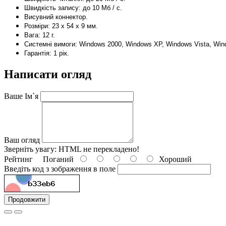
Швидкість запису: до 10 Мб / с.
Висувн
ий коннектор.
Розміри: 23 х 54 х 9 мм.
В
ага: 12 г.
Системні вимоги: Windows 2000, Windows XP, Windows Vista, Wind
Гарантія: 1 рік.
Написати огляд
Ваше Ім`я
Ваш огляд
Зверніть увагу:
HTML не перекладено!
Рейтинг
Поганий
Хороший
Введіть код з зображення в поле
Продовжити