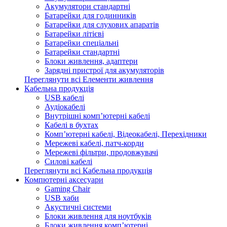
Акумулятори стандартні
Батарейки для годинників
Батарейки для слухових апаратів
Батарейки літієві
Батарейки спеціальні
Батарейки стандартні
Блоки живлення, адаптери
Зарядні пристрої для акумуляторів
Переглянути всі Елементи живлення
Кабельна продукція
USB кабелі
Аудіокабелі
Внутрішні комп’ютерні кабелі
Кабелі в бухтах
Комп’ютерні кабелі, Відеокабелі, Перехідники
Мережеві кабелі, патч-корди
Мережеві фільтри, продовжувачі
Силові кабелі
Переглянути всі Кабельна продукція
Компютерні аксесуари
Gaming Chair
USB хаби
Акустичні системи
Блоки живлення для ноутбуків
Блоки живлення комп’ютерні