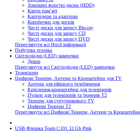
Зовнішні жорсткі диски (HDD)
Карти пам’яті
Картрідери та адаптери
Коробочки для дисків
Чисті диски для запису Blu-ray
Чисті диски для запису CD
Чисті диски для запису DVD
Переглянути всі Носії інформації
Побутова техніка
Світлодіодні (LED) лампочки
Декор
Переглянути всі Світлодіодні (LED) лампочки
Телевізори
Цифрові Тюнери, Антени та Кронштейни для TV
Антени для ефірного телебачення
Кріплення-кронштейни для телевізорів
Пульти для телевізорів та тюнерів T2
Тюнери для супутникового TV
Цифрові Тюнери T2
Переглянути всі Цифрові Тюнери, Антени та Кронштейн
USB Флешка Team C101 32 Gb Pink