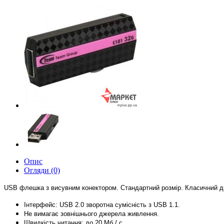
Опис
Огляди (0)
USB флешка з висувним конектором. Стандартний розмір. Класичний 
І
нтерфейс
:
USB 2.0
зв
оротна сумісність
з USB 1.1.
Н
е вимага
є
зовнішнього джерела живлення.
Швидкість читання: до 20 Мб / с.