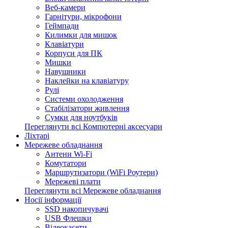
Веб-камери
Гарнітури, мікрофони
Геймпади
Килимки для мишок
Клавіатури
Корпуси для ПК
Мишки
Навушники
Наклейки на клавіатуру
Рулі
Системи охолодження
Стабілізатори живлення
Сумки для ноутбуків
Переглянути всі Компютерні аксесуари
Ліхтарі
Мережеве обладнання
Антени Wi-Fi
Комутатори
Маршрутизатори (WiFi Роутери)
Мережеві плати
Переглянути всі Мережеве обладнання
Носії інформації
SSD накопичувачі
USB Флешки
Відеокасети