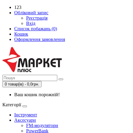
123
Обліковий запис
Реєстрація
Вхід
Список побажань (0)
Кошик
Оформлення замовлення
0 товар(ів) - 0,0грн.
Ваш кошик порожній!
Категорії
Інструмент
Аксесуари
FM-модулятори
PowerBank