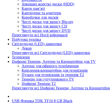
Зовнішні жорсткі диски (HDD)
Карти пам’яті
Картрідери та адаптери
Коробочки для дисків
Чисті диски для запису Blu-ray
Чисті диски для запису CD
Чисті диски для запису DVD
Переглянути всі Носії інформації
Побутова техніка
Світлодіодні (LED) лампочки
Декор
Переглянути всі Світлодіодні (LED) лампочки
Телевізори
Цифрові Тюнери, Антени та Кронштейни для TV
Антени для ефірного телебачення
Кріплення-кронштейни для телевізорів
Пульти для телевізорів та тюнерів T2
Тюнери для супутникового TV
Цифрові Тюнери T2
Переглянути всі Цифрові Тюнери, Антени та Кронштейн
USB Флешка TDK TF10 8 GB Black