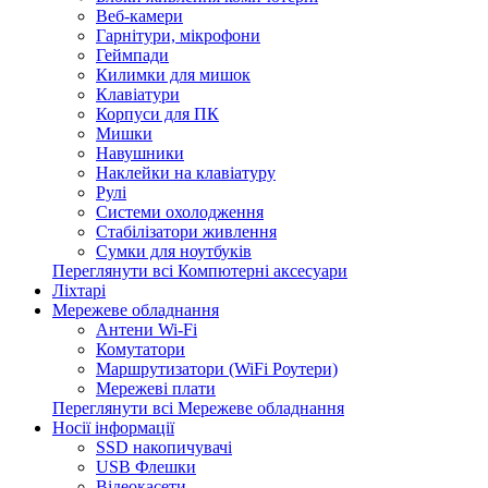
Веб-камери
Гарнітури, мікрофони
Геймпади
Килимки для мишок
Клавіатури
Корпуси для ПК
Мишки
Навушники
Наклейки на клавіатуру
Рулі
Системи охолодження
Стабілізатори живлення
Сумки для ноутбуків
Переглянути всі Компютерні аксесуари
Ліхтарі
Мережеве обладнання
Антени Wi-Fi
Комутатори
Маршрутизатори (WiFi Роутери)
Мережеві плати
Переглянути всі Мережеве обладнання
Носії інформації
SSD накопичувачі
USB Флешки
Відеокасети