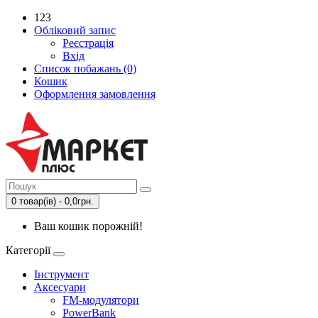
123
Обліковий запис
Реєстрація
Вхід
Список побажань (0)
Кошик
Оформлення замовлення
0 товар(ів) - 0,0грн.
Ваш кошик порожній!
Категорії
Інструмент
Аксесуари
FM-модулятори
PowerBank