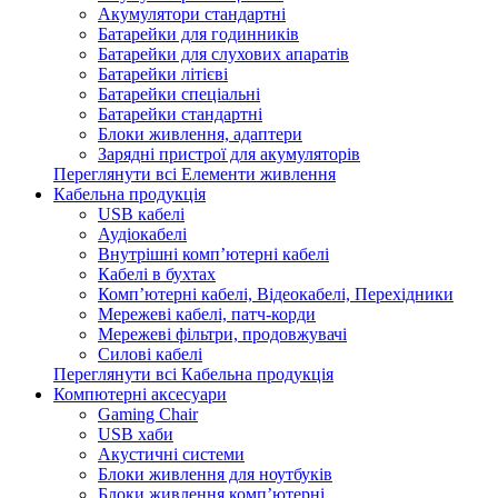
Акумулятори стандартні
Батарейки для годинників
Батарейки для слухових апаратів
Батарейки літієві
Батарейки спеціальні
Батарейки стандартні
Блоки живлення, адаптери
Зарядні пристрої для акумуляторів
Переглянути всі Елементи живлення
Кабельна продукція
USB кабелі
Аудіокабелі
Внутрішні комп’ютерні кабелі
Кабелі в бухтах
Комп’ютерні кабелі, Відеокабелі, Перехідники
Мережеві кабелі, патч-корди
Мережеві фільтри, продовжувачі
Силові кабелі
Переглянути всі Кабельна продукція
Компютерні аксесуари
Gaming Chair
USB хаби
Акустичні системи
Блоки живлення для ноутбуків
Блоки живлення комп’ютерні