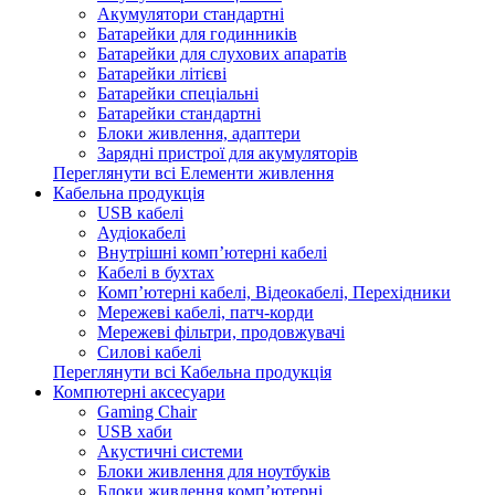
Акумулятори стандартні
Батарейки для годинників
Батарейки для слухових апаратів
Батарейки літієві
Батарейки спеціальні
Батарейки стандартні
Блоки живлення, адаптери
Зарядні пристрої для акумуляторів
Переглянути всі Елементи живлення
Кабельна продукція
USB кабелі
Аудіокабелі
Внутрішні комп’ютерні кабелі
Кабелі в бухтах
Комп’ютерні кабелі, Відеокабелі, Перехідники
Мережеві кабелі, патч-корди
Мережеві фільтри, продовжувачі
Силові кабелі
Переглянути всі Кабельна продукція
Компютерні аксесуари
Gaming Chair
USB хаби
Акустичні системи
Блоки живлення для ноутбуків
Блоки живлення комп’ютерні