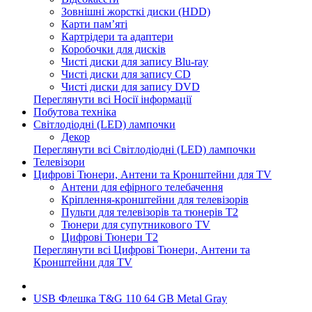
Зовнішні жорсткі диски (HDD)
Карти пам’яті
Картрідери та адаптери
Коробочки для дисків
Чисті диски для запису Blu-ray
Чисті диски для запису CD
Чисті диски для запису DVD
Переглянути всі Носії інформації
Побутова техніка
Світлодіодні (LED) лампочки
Декор
Переглянути всі Світлодіодні (LED) лампочки
Телевізори
Цифрові Тюнери, Антени та Кронштейни для TV
Антени для ефірного телебачення
Кріплення-кронштейни для телевізорів
Пульти для телевізорів та тюнерів T2
Тюнери для супутникового TV
Цифрові Тюнери T2
Переглянути всі Цифрові Тюнери, Антени та
Кронштейни для TV
USB Флешка T&G 110 64 GB Metal Gray