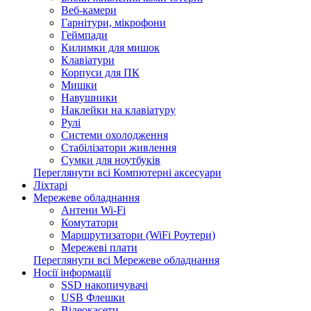
Веб-камери
Гарнітури, мікрофони
Геймпади
Килимки для мишок
Клавіатури
Корпуси для ПК
Мишки
Навушники
Наклейки на клавіатуру
Рулі
Системи охолодження
Стабілізатори живлення
Сумки для ноутбуків
Переглянути всі Компютерні аксесуари
Ліхтарі
Мережеве обладнання
Антени Wi-Fi
Комутатори
Маршрутизатори (WiFi Роутери)
Мережеві плати
Переглянути всі Мережеве обладнання
Носії інформації
SSD накопичувачі
USB Флешки
Відеокасети