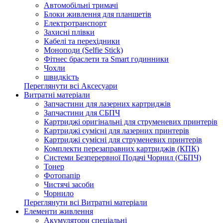
Автомобільні тримачі
Блоки живлення для планшетів
Електротранспорт
Захисні плівки
Кабелі та перехідники
Моноподи (Selfie Stick)
Фітнес браслети та Smart годинники
Чохли
швидкість
Переглянути всі Аксесуари
Витратні матеріали
Запчастини для лазерних картриджів
Запчастини для СБПЧ
Картриджі оригінальні для струменевих принтерів
Картриджі сумісні для лазерних принтерів
Картриджі сумісні для струменевих принтерів
Комплекти перезаправних картриджів (КПК)
Системи Безперервної Подачі Чорнил (СБПЧ)
Тонер
Фотопапір
Чистячі засоби
Чорнило
Переглянути всі Витратні матеріали
Елементи живлення
Акумулятори спеціальні