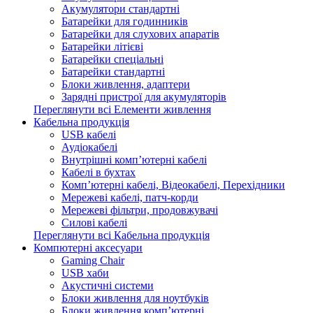
Акумулятори стандартні
Батарейки для годинників
Батарейки для слухових апаратів
Батарейки літієві
Батарейки спеціальні
Батарейки стандартні
Блоки живлення, адаптери
Зарядні пристрої для акумуляторів
Переглянути всі Елементи живлення
Кабельна продукція
USB кабелі
Аудіокабелі
Внутрішні комп’ютерні кабелі
Кабелі в бухтах
Комп’ютерні кабелі, Відеокабелі, Перехідники
Мережеві кабелі, патч-корди
Мережеві фільтри, продовжувачі
Силові кабелі
Переглянути всі Кабельна продукція
Компютерні аксесуари
Gaming Chair
USB хаби
Акустичні системи
Блоки живлення для ноутбуків
Блоки живлення комп’ютерні