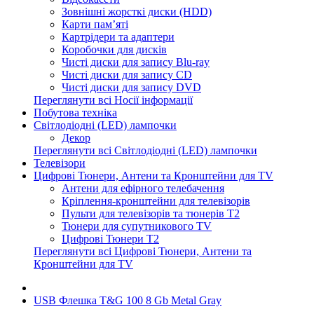
Зовнішні жорсткі диски (HDD)
Карти пам’яті
Картрідери та адаптери
Коробочки для дисків
Чисті диски для запису Blu-ray
Чисті диски для запису CD
Чисті диски для запису DVD
Переглянути всі Носії інформації
Побутова техніка
Світлодіодні (LED) лампочки
Декор
Переглянути всі Світлодіодні (LED) лампочки
Телевізори
Цифрові Тюнери, Антени та Кронштейни для TV
Антени для ефірного телебачення
Кріплення-кронштейни для телевізорів
Пульти для телевізорів та тюнерів T2
Тюнери для супутникового TV
Цифрові Тюнери T2
Переглянути всі Цифрові Тюнери, Антени та
Кронштейни для TV
USB Флешка T&G 100 8 Gb Metal Gray