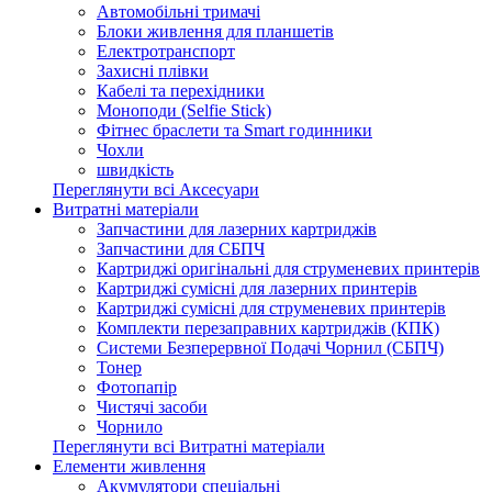
Автомобільні тримачі
Блоки живлення для планшетів
Електротранспорт
Захисні плівки
Кабелі та перехідники
Моноподи (Selfie Stick)
Фітнес браслети та Smart годинники
Чохли
швидкість
Переглянути всі Аксесуари
Витратні матеріали
Запчастини для лазерних картриджів
Запчастини для СБПЧ
Картриджі оригінальні для струменевих принтерів
Картриджі сумісні для лазерних принтерів
Картриджі сумісні для струменевих принтерів
Комплекти перезаправних картриджів (КПК)
Системи Безперервної Подачі Чорнил (СБПЧ)
Тонер
Фотопапір
Чистячі засоби
Чорнило
Переглянути всі Витратні матеріали
Елементи живлення
Акумулятори спеціальні