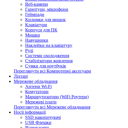
Веб-камери
Гарнітури, мікрофони
Геймпади
Килимки для мишок
Клавіатури
Корпуси для ПК
Мишки
Навушники
Наклейки на клавіатуру
Рулі
Системи охолодження
Стабілізатори живлення
Сумки для ноутбуків
Переглянути всі Компютерні аксесуари
Ліхтарі
Мережеве обладнання
Антени Wi-Fi
Комутатори
Маршрутизатори (WiFi Роутери)
Мережеві плати
Переглянути всі Мережеве обладнання
Носії інформації
SSD накопичувачі
USB Флешки
Відеокасети