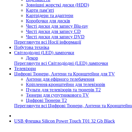
Зовнішні жорсткі диски (HDD)
Карти пам’яті
Картрідери та адаптери
Коробочки для дисків
Чисті диски для запису Blu-ray
Чисті диски для запису CD
Чисті диски для запису DVD
Переглянути всі Носії інформації
Побутова техніка
Світлодіодні (LED) лампочки
Декор
Переглянути всі Світлодіодні (LED) лампочки
Телевізори
Цифрові Тюнери, Антени та Кронштейни для TV
Антени для ефірного телебачення
Кріплення-кронштейни для телевізорів
Пульти для телевізорів та тюнерів T2
Тюнери для супутникового TV
Цифрові Тюнери T2
Переглянути всі Цифрові Тюнери, Антени та Кронштейн
USB Флешка Silicon Power Touch T01 32 Gb Black