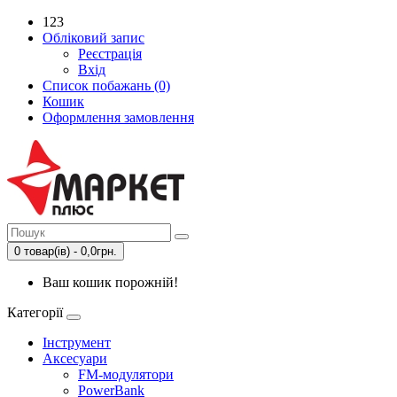
123
Обліковий запис
Реєстрація
Вхід
Список побажань (0)
Кошик
Оформлення замовлення
0 товар(ів) - 0,0грн.
Ваш кошик порожній!
Категорії
Інструмент
Аксесуари
FM-модулятори
PowerBank