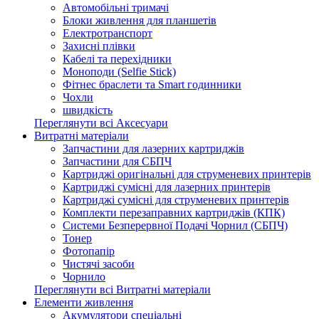
Автомобільні тримачі
Блоки живлення для планшетів
Електротранспорт
Захисні плівки
Кабелі та перехідники
Моноподи (Selfie Stick)
Фітнес браслети та Smart годинники
Чохли
швидкість
Переглянути всі Аксесуари
Витратні матеріали
Запчастини для лазерних картриджів
Запчастини для СБПЧ
Картриджі оригінальні для струменевих принтерів
Картриджі сумісні для лазерних принтерів
Картриджі сумісні для струменевих принтерів
Комплекти перезаправних картриджів (КПК)
Системи Безперервної Подачі Чорнил (СБПЧ)
Тонер
Фотопапір
Чистячі засоби
Чорнило
Переглянути всі Витратні матеріали
Елементи живлення
Акумулятори спеціальні