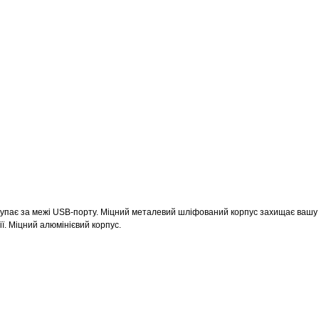
упає за межі USB-порту.
Міцний металевий шліфований корпус захищає вашу фл
ї.
Міцний алюмінієвий корпус.