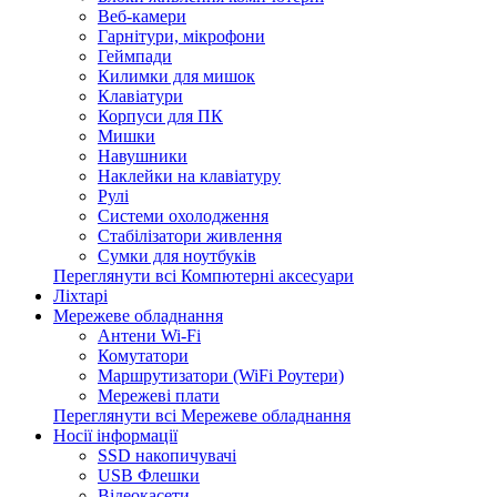
Веб-камери
Гарнітури, мікрофони
Геймпади
Килимки для мишок
Клавіатури
Корпуси для ПК
Мишки
Навушники
Наклейки на клавіатуру
Рулі
Системи охолодження
Стабілізатори живлення
Сумки для ноутбуків
Переглянути всі Компютерні аксесуари
Ліхтарі
Мережеве обладнання
Антени Wi-Fi
Комутатори
Маршрутизатори (WiFi Роутери)
Мережеві плати
Переглянути всі Мережеве обладнання
Носії інформації
SSD накопичувачі
USB Флешки
Відеокасети