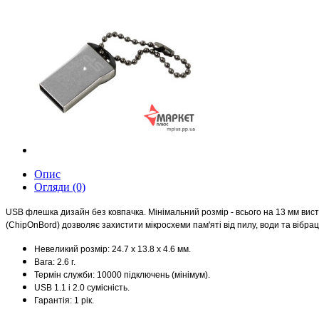
Опис
Огляди (0)
USB флешка дизайн без ковпачка. Мінімальний розмір - всього на 13 мм вист
(ChipOnBord) дозволяє захистити мікросхеми пам'яті від пилу, води та вібраці
Невеликий розмір: 24.7 х 13.8 х 4.6 мм.
Вага: 2.6 г.
Термін служби: 10000 підключень (мінімум).
USB 1.1 і 2.0 сумісність.
Гарантія: 1 рік.