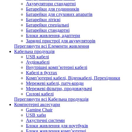
Акумулятори стандартні
Батарейки для годинників
Батарейки для слухових апаратів
Батарейки літієві
Батарейки спеціальні
Батарейки стандартні
Блоки живлення, адаптери
Зарядні пристрої для акумуляторів
Переглянути всі Елементи живлення
Кабельна продукція
USB кабелі
Аудіокабелі
Внутрішні комп’ютерні кабелі
Кабелі в бухтах
Комп’ютерні кабелі, Відеокабелі, Перехідники
Мережеві кабелі, патч-корди
Мережеві фільтри, продовжувачі
Силові кабелі
Переглянути всі Кабельна продукція
Компютерні аксесуари
Gaming Chair
USB хаби
Акустичні системи
Блоки живлення для ноутбуків
Блоки живлення комп’ютерні