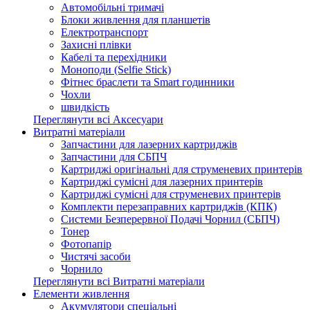
Автомобільні тримачі
Блоки живлення для планшетів
Електротранспорт
Захисні плівки
Кабелі та перехідники
Моноподи (Selfie Stick)
Фітнес браслети та Smart годинники
Чохли
швидкість
Переглянути всі Аксесуари
Витратні матеріали
Запчастини для лазерних картриджів
Запчастини для СБПЧ
Картриджі оригінальні для струменевих принтерів
Картриджі сумісні для лазерних принтерів
Картриджі сумісні для струменевих принтерів
Комплекти перезаправних картриджів (КПК)
Системи Безперервної Подачі Чорнил (СБПЧ)
Тонер
Фотопапір
Чистячі засоби
Чорнило
Переглянути всі Витратні матеріали
Елементи живлення
Акумулятори спеціальні