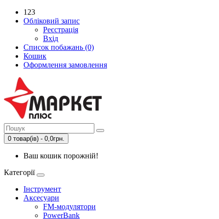
123
Обліковий запис
Реєстрація
Вхід
Список побажань (0)
Кошик
Оформлення замовлення
0 товар(ів) - 0,0грн.
Ваш кошик порожній!
Категорії
Інструмент
Аксесуари
FM-модулятори
PowerBank