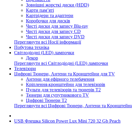
Зовнішні жорсткі диски (HDD)
Карти пам’яті
Картрідери та адаптери
Коробочки для дисків
Чисті диски для запису Blu-ray
Чисті диски для запису CD
Чисті диски для запису DVD
Переглянути всі Носії інформації
Побутова техніка
Світлодіодні (LED) лампочки
Декор
Переглянути всі Світлодіодні (LED) лампочки
Телевізори
Цифрові Тюнери, Антени та Кронштейни для TV
Антени для ефірного телебачення
Кріплення-кронштейни для телевізорів
Пульти для телевізорів та тюнерів T2
Тюнери для супутникового TV
Цифрові Тюнери T2
Переглянути всі Цифрові Тюнери, Антени та Кронштейн
USB Флешка Silicon Power Lux Mini 720 32 Gb Peach