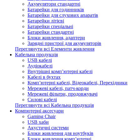
Акумулятори стандартні
Батарейки для годинників
Батарейки для слухових апаратів
Батарейки літієві
Батарейки спеціальні
Батарейки стандартні
Блоки живлення, адаптери
Зарядні пристрої для акумуляторів
Переглянути всі Елементи живлення
Кабельна продукція
USB кабелі
Аудіокабелі
Внутрішні комп’ютерні кабелі
Кабелі в бухтах
Комп’ютерні кабелі, Відеокабелі, Перехідники
Мережеві кабелі, патч-корди
Мережеві фільтри, продовжувачі
Силові кабелі
Переглянути всі Кабельна продукція
Компютерні аксесуари
Gaming Chair
USB хаби
Акустичні системи
Блоки живлення для ноутбуків
Блоки живлення комп’ютерні