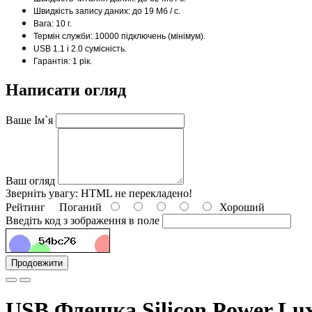
Швидкість запису даних: до 19 Мб / с.
Вага: 10 г.
Термін служби: 10000 підключень (мінімум).
USB 1.1 і 2.0 сумісність.
Гарантія: 1 рік.
Написати огляд
Ваше Ім`я
Ваш огляд
Зверніть увагу:
HTML не перекладено!
Рейтинг
Поганий
Хороший
Введіть код з зображення в поле
Продовжити
USB Флешка Silicon Power Lux