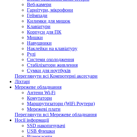
Веб-камери
Гарнітури, мікрофони
Геймпади
Килимки для мишок
Клавіатури
Корпуси для ПК
Мишки
Навушники
Наклейки на клавіатуру
Рулі
Системи охолодження
Стабілізатори живлення
Сумки для ноутбуків
Переглянути всі Компютерні аксесуари
Ліхтарі
Мережеве обладнання
Антени Wi-Fi
Комутатори
Маршрутизатори (WiFi Роутери)
Мережеві плати
Переглянути всі Мережеве обладнання
Носії інформації
SSD накопичувачі
USB Флешки
Відеокасети