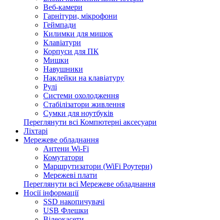
Веб-камери
Гарнітури, мікрофони
Геймпади
Килимки для мишок
Клавіатури
Корпуси для ПК
Мишки
Навушники
Наклейки на клавіатуру
Рулі
Системи охолодження
Стабілізатори живлення
Сумки для ноутбуків
Переглянути всі Компютерні аксесуари
Ліхтарі
Мережеве обладнання
Антени Wi-Fi
Комутатори
Маршрутизатори (WiFi Роутери)
Мережеві плати
Переглянути всі Мережеве обладнання
Носії інформації
SSD накопичувачі
USB Флешки
Відеокасети