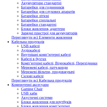
Акумулятори стандартні
Батарейки для годинників
Батарейки для слухових апаратів
Батарейки літієві
Батарейки спеціальні
Батарейки стандартні
Блоки живлення, адаптери
Зарядні пристрої для акумуляторів
Переглянути всі Елементи живлення
Кабельна продукція
USB кабелі
Аудіокабелі
Внутрішні комп’ютерні кабелі
Кабелі в бухтах
Комп’ютерні кабелі, Відеокабелі, Перехідники
Мережеві кабелі, патч-корди
Мережеві фільтри, продовжувачі
Силові кабелі
Переглянути всі Кабельна продукція
Компютерні аксесуари
Gaming Chair
USB хаби
Акустичні системи
Блоки живлення для ноутбуків
Блоки живлення комп’ютерні