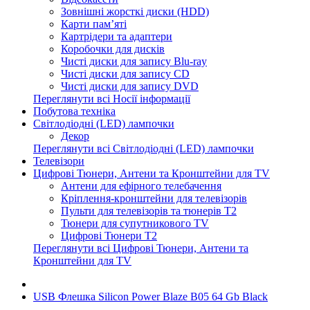
Зовнішні жорсткі диски (HDD)
Карти пам’яті
Картрідери та адаптери
Коробочки для дисків
Чисті диски для запису Blu-ray
Чисті диски для запису CD
Чисті диски для запису DVD
Переглянути всі Носії інформації
Побутова техніка
Світлодіодні (LED) лампочки
Декор
Переглянути всі Світлодіодні (LED) лампочки
Телевізори
Цифрові Тюнери, Антени та Кронштейни для TV
Антени для ефірного телебачення
Кріплення-кронштейни для телевізорів
Пульти для телевізорів та тюнерів T2
Тюнери для супутникового TV
Цифрові Тюнери T2
Переглянути всі Цифрові Тюнери, Антени та
Кронштейни для TV
USB Флешка Silicon Power Blaze B05 64 Gb Black