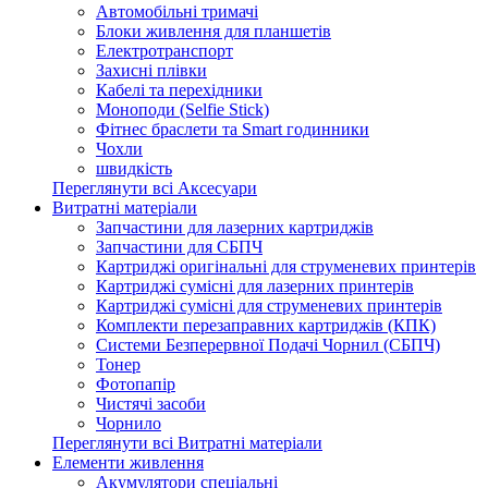
Автомобільні тримачі
Блоки живлення для планшетів
Електротранспорт
Захисні плівки
Кабелі та перехідники
Моноподи (Selfie Stick)
Фітнес браслети та Smart годинники
Чохли
швидкість
Переглянути всі Аксесуари
Витратні матеріали
Запчастини для лазерних картриджів
Запчастини для СБПЧ
Картриджі оригінальні для струменевих принтерів
Картриджі сумісні для лазерних принтерів
Картриджі сумісні для струменевих принтерів
Комплекти перезаправних картриджів (КПК)
Системи Безперервної Подачі Чорнил (СБПЧ)
Тонер
Фотопапір
Чистячі засоби
Чорнило
Переглянути всі Витратні матеріали
Елементи живлення
Акумулятори спеціальні