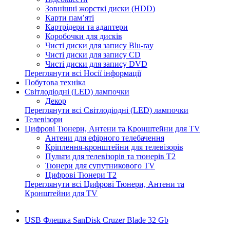
Зовнішні жорсткі диски (HDD)
Карти пам’яті
Картрідери та адаптери
Коробочки для дисків
Чисті диски для запису Blu-ray
Чисті диски для запису CD
Чисті диски для запису DVD
Переглянути всі Носії інформації
Побутова техніка
Світлодіодні (LED) лампочки
Декор
Переглянути всі Світлодіодні (LED) лампочки
Телевізори
Цифрові Тюнери, Антени та Кронштейни для TV
Антени для ефірного телебачення
Кріплення-кронштейни для телевізорів
Пульти для телевізорів та тюнерів T2
Тюнери для супутникового TV
Цифрові Тюнери T2
Переглянути всі Цифрові Тюнери, Антени та
Кронштейни для TV
USB Флешка SanDisk Cruzer Blade 32 Gb