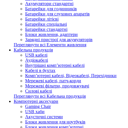
Акумулятори стандартні
Батарейки для годинників
Батарейки для слухових апаратів
Батарейки літієві
Батарейки спеціальні
Батарейки стандартні
Блоки живлення, адаптери
Зарядні пристрої для акумуляторів
Переглянути всі Елементи живлення
Кабельна продукція
USB кабелі
Аудіокабелі
Внутрішні комп’ютерні кабелі
Кабелі в бухтах
Комп’ютерні кабелі, Відеокабелі, Перехідники
Мережеві кабелі, патч-корди
Мережеві фільтри, продовжувачі
Силові кабелі
Переглянути всі Кабельна продукція
Компютерні аксесуари
Gaming Chair
USB хаби
Акустичні системи
Блоки живлення для ноутбуків
Блоки живлення комп’ютерні