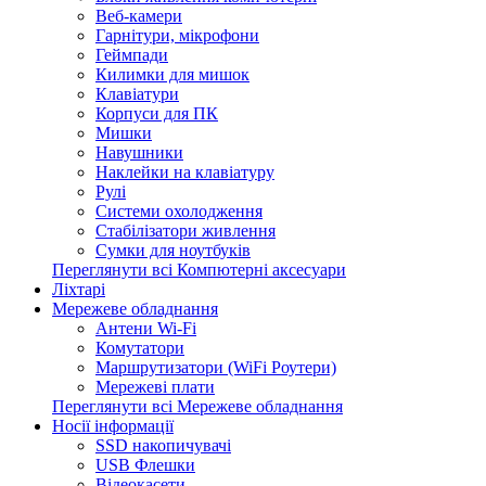
Веб-камери
Гарнітури, мікрофони
Геймпади
Килимки для мишок
Клавіатури
Корпуси для ПК
Мишки
Навушники
Наклейки на клавіатуру
Рулі
Системи охолодження
Стабілізатори живлення
Сумки для ноутбуків
Переглянути всі Компютерні аксесуари
Ліхтарі
Мережеве обладнання
Антени Wi-Fi
Комутатори
Маршрутизатори (WiFi Роутери)
Мережеві плати
Переглянути всі Мережеве обладнання
Носії інформації
SSD накопичувачі
USB Флешки
Відеокасети