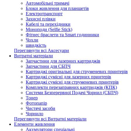
Автомобільні тримачі
Блоки живлення для планшетів
Електротранспорт
Захисні плівки
Кабелі та перехідники
Моноподи (Selfie Stick)
Фітнес браслети та Smart годинники
Чохли
швидкість
Переглянути всі Аксесуари
Витратні матеріали
Запчастини для лазерних картриджів
Запчастини для СБПЧ
Картриджі оригінальні для струменевих принтерів
Картриджі сумісні для лазерних принтерів
Картриджі сумісні для струменевих принтерів
Комплекти перезаправних картриджів (КПК)
Системи Безперервної Подачі Чорнил (СБПЧ)
Тонер
Фотопапір
Чистячі засоби
Чорнило
Переглянути всі Витратні матеріали
Елементи живлення
Акумулятори спеціальні