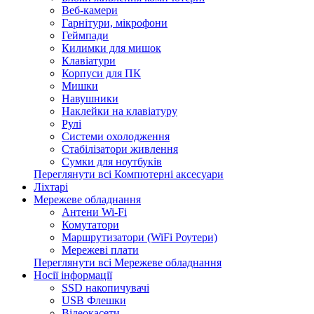
Веб-камери
Гарнітури, мікрофони
Геймпади
Килимки для мишок
Клавіатури
Корпуси для ПК
Мишки
Навушники
Наклейки на клавіатуру
Рулі
Системи охолодження
Стабілізатори живлення
Сумки для ноутбуків
Переглянути всі Компютерні аксесуари
Ліхтарі
Мережеве обладнання
Антени Wi-Fi
Комутатори
Маршрутизатори (WiFi Роутери)
Мережеві плати
Переглянути всі Мережеве обладнання
Носії інформації
SSD накопичувачі
USB Флешки
Відеокасети