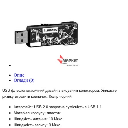
Опис
Огляди (0)
USB ф
лешка класичний дизайн з висувним конектором. Уникаєте
ризику втратити ковпачок.
Колір чорний.
Інтерфейс: USB 2.0
з
воротна сумісність з USB 1.1.
Матеріал корпусу
:
пластик.
Швидкість читання: 10 Мб/с.
Швидкеість запису: 3 Мб/с.