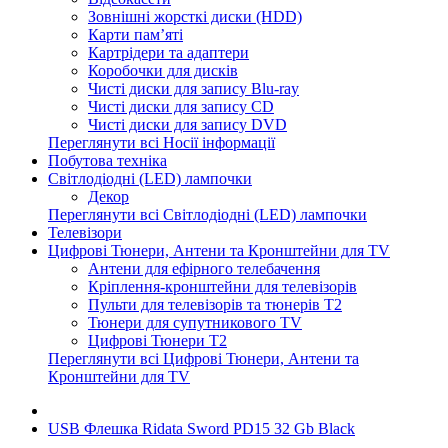
Зовнішні жорсткі диски (HDD)
Карти пам’яті
Картрідери та адаптери
Коробочки для дисків
Чисті диски для запису Blu-ray
Чисті диски для запису CD
Чисті диски для запису DVD
Переглянути всі Носії інформації
Побутова техніка
Світлодіодні (LED) лампочки
Декор
Переглянути всі Світлодіодні (LED) лампочки
Телевізори
Цифрові Тюнери, Антени та Кронштейни для TV
Антени для ефірного телебачення
Кріплення-кронштейни для телевізорів
Пульти для телевізорів та тюнерів T2
Тюнери для супутникового TV
Цифрові Тюнери T2
Переглянути всі Цифрові Тюнери, Антени та
Кронштейни для TV
USB Флешка Ridata Sword PD15 32 Gb Black