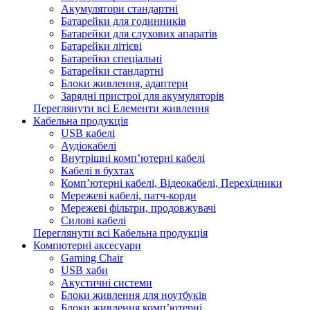
Акумулятори стандартні
Батарейки для годинників
Батарейки для слухових апаратів
Батарейки літієві
Батарейки спеціальні
Батарейки стандартні
Блоки живлення, адаптери
Зарядні пристрої для акумуляторів
Переглянути всі Елементи живлення
Кабельна продукція
USB кабелі
Аудіокабелі
Внутрішні комп’ютерні кабелі
Кабелі в бухтах
Комп’ютерні кабелі, Відеокабелі, Перехідники
Мережеві кабелі, патч-корди
Мережеві фільтри, продовжувачі
Силові кабелі
Переглянути всі Кабельна продукція
Компютерні аксесуари
Gaming Chair
USB хаби
Акустичні системи
Блоки живлення для ноутбуків
Блоки живлення комп’ютерні