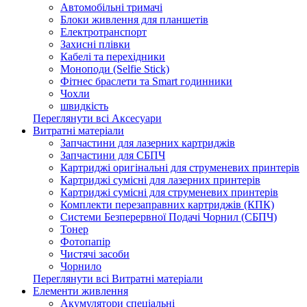
Автомобільні тримачі
Блоки живлення для планшетів
Електротранспорт
Захисні плівки
Кабелі та перехідники
Моноподи (Selfie Stick)
Фітнес браслети та Smart годинники
Чохли
швидкість
Переглянути всі Аксесуари
Витратні матеріали
Запчастини для лазерних картриджів
Запчастини для СБПЧ
Картриджі оригінальні для струменевих принтерів
Картриджі сумісні для лазерних принтерів
Картриджі сумісні для струменевих принтерів
Комплекти перезаправних картриджів (КПК)
Системи Безперервної Подачі Чорнил (СБПЧ)
Тонер
Фотопапір
Чистячі засоби
Чорнило
Переглянути всі Витратні матеріали
Елементи живлення
Акумулятори спеціальні