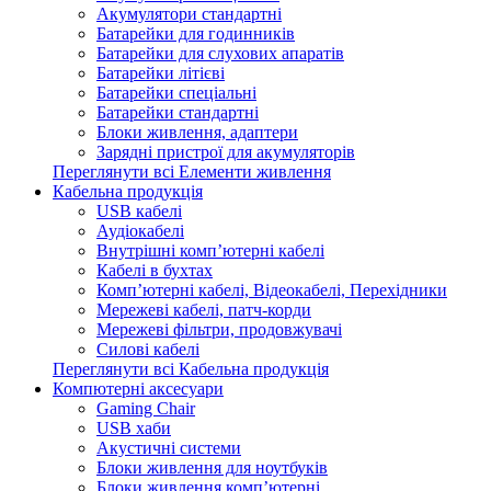
Акумулятори стандартні
Батарейки для годинників
Батарейки для слухових апаратів
Батарейки літієві
Батарейки спеціальні
Батарейки стандартні
Блоки живлення, адаптери
Зарядні пристрої для акумуляторів
Переглянути всі Елементи живлення
Кабельна продукція
USB кабелі
Аудіокабелі
Внутрішні комп’ютерні кабелі
Кабелі в бухтах
Комп’ютерні кабелі, Відеокабелі, Перехідники
Мережеві кабелі, патч-корди
Мережеві фільтри, продовжувачі
Силові кабелі
Переглянути всі Кабельна продукція
Компютерні аксесуари
Gaming Chair
USB хаби
Акустичні системи
Блоки живлення для ноутбуків
Блоки живлення комп’ютерні