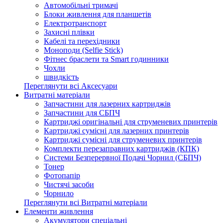
Автомобільні тримачі
Блоки живлення для планшетів
Електротранспорт
Захисні плівки
Кабелі та перехідники
Моноподи (Selfie Stick)
Фітнес браслети та Smart годинники
Чохли
швидкість
Переглянути всі Аксесуари
Витратні матеріали
Запчастини для лазерних картриджів
Запчастини для СБПЧ
Картриджі оригінальні для струменевих принтерів
Картриджі сумісні для лазерних принтерів
Картриджі сумісні для струменевих принтерів
Комплекти перезаправних картриджів (КПК)
Системи Безперервної Подачі Чорнил (СБПЧ)
Тонер
Фотопапір
Чистячі засоби
Чорнило
Переглянути всі Витратні матеріали
Елементи живлення
Акумулятори спеціальні