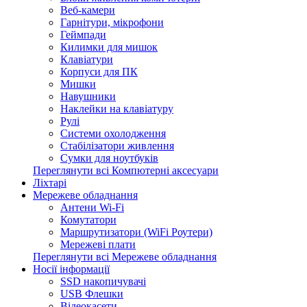
Веб-камери
Гарнітури, мікрофони
Геймпади
Килимки для мишок
Клавіатури
Корпуси для ПК
Мишки
Навушники
Наклейки на клавіатуру
Рулі
Системи охолодження
Стабілізатори живлення
Сумки для ноутбуків
Переглянути всі Компютерні аксесуари
Ліхтарі
Мережеве обладнання
Антени Wi-Fi
Комутатори
Маршрутизатори (WiFi Роутери)
Мережеві плати
Переглянути всі Мережеве обладнання
Носії інформації
SSD накопичувачі
USB Флешки
Відеокасети