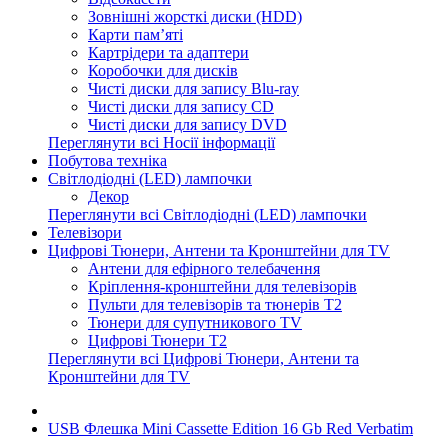
Зовнішні жорсткі диски (HDD)
Карти пам’яті
Картрідери та адаптери
Коробочки для дисків
Чисті диски для запису Blu-ray
Чисті диски для запису CD
Чисті диски для запису DVD
Переглянути всі Носії інформації
Побутова техніка
Світлодіодні (LED) лампочки
Декор
Переглянути всі Світлодіодні (LED) лампочки
Телевізори
Цифрові Тюнери, Антени та Кронштейни для TV
Антени для ефірного телебачення
Кріплення-кронштейни для телевізорів
Пульти для телевізорів та тюнерів T2
Тюнери для супутникового TV
Цифрові Тюнери T2
Переглянути всі Цифрові Тюнери, Антени та
Кронштейни для TV
USB Флешка Mini Cassette Edition 16 Gb Red Verbatim