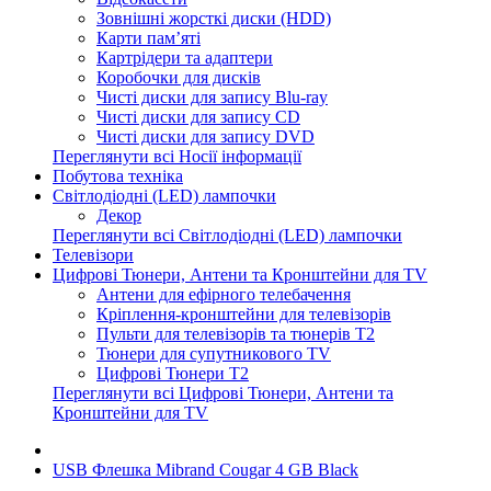
Зовнішні жорсткі диски (HDD)
Карти пам’яті
Картрідери та адаптери
Коробочки для дисків
Чисті диски для запису Blu-ray
Чисті диски для запису CD
Чисті диски для запису DVD
Переглянути всі Носії інформації
Побутова техніка
Світлодіодні (LED) лампочки
Декор
Переглянути всі Світлодіодні (LED) лампочки
Телевізори
Цифрові Тюнери, Антени та Кронштейни для TV
Антени для ефірного телебачення
Кріплення-кронштейни для телевізорів
Пульти для телевізорів та тюнерів T2
Тюнери для супутникового TV
Цифрові Тюнери T2
Переглянути всі Цифрові Тюнери, Антени та
Кронштейни для TV
USB Флешка Mibrand Cougar 4 GB Black