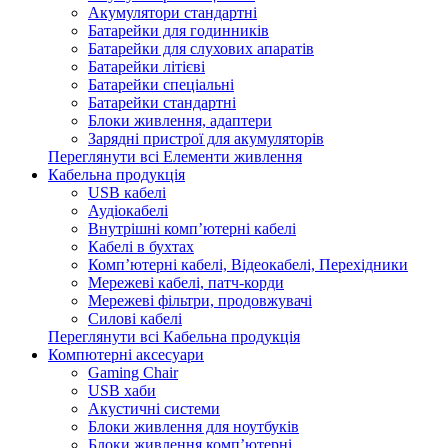
Акумулятори стандартні
Батарейки для годинників
Батарейки для слухових апаратів
Батарейки літієві
Батарейки спеціальні
Батарейки стандартні
Блоки живлення, адаптери
Зарядні пристрої для акумуляторів
Переглянути всі Елементи живлення
Кабельна продукція
USB кабелі
Аудіокабелі
Внутрішні комп’ютерні кабелі
Кабелі в бухтах
Комп’ютерні кабелі, Відеокабелі, Перехідники
Мережеві кабелі, патч-корди
Мережеві фільтри, продовжувачі
Силові кабелі
Переглянути всі Кабельна продукція
Компютерні аксесуари
Gaming Chair
USB хаби
Акустичні системи
Блоки живлення для ноутбуків
Блоки живлення комп’ютерні