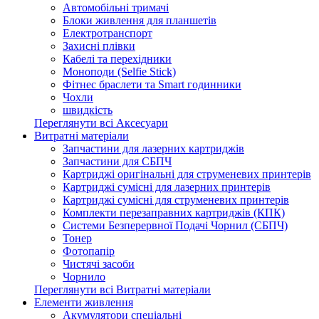
Автомобільні тримачі
Блоки живлення для планшетів
Електротранспорт
Захисні плівки
Кабелі та перехідники
Моноподи (Selfie Stick)
Фітнес браслети та Smart годинники
Чохли
швидкість
Переглянути всі Аксесуари
Витратні матеріали
Запчастини для лазерних картриджів
Запчастини для СБПЧ
Картриджі оригінальні для струменевих принтерів
Картриджі сумісні для лазерних принтерів
Картриджі сумісні для струменевих принтерів
Комплекти перезаправних картриджів (КПК)
Системи Безперервної Подачі Чорнил (СБПЧ)
Тонер
Фотопапір
Чистячі засоби
Чорнило
Переглянути всі Витратні матеріали
Елементи живлення
Акумулятори спеціальні