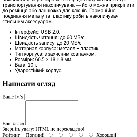
транспортування накопичувача — його можна прикріпити
до ремінця або ланцюжка для ключів. Гармонійне
поєднання металу та пластику робить накопичувач
стильним аксесуаром.
Інтерфейс: USB 2.0.
Швидкість читання: до 60 МБ/с.
Швидкість запису: до 20 МБ/с.
Материал корпуса: металл + пластик.
Тип корпуса: з захисним ковпачком.
Розміри: 60.5 × 18 × 8 мм.
Вага: 10 г.
Ударостійкий корпус.
Написати огляд
Ваше Ім`я
Ваш огляд
Зверніть увагу:
HTML не перекладено!
Рейтинг
Поганий
Хороший