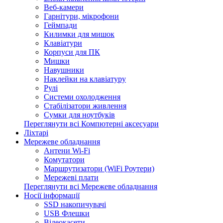
Веб-камери
Гарнітури, мікрофони
Геймпади
Килимки для мишок
Клавіатури
Корпуси для ПК
Мишки
Навушники
Наклейки на клавіатуру
Рулі
Системи охолодження
Стабілізатори живлення
Сумки для ноутбуків
Переглянути всі Компютерні аксесуари
Ліхтарі
Мережеве обладнання
Антени Wi-Fi
Комутатори
Маршрутизатори (WiFi Роутери)
Мережеві плати
Переглянути всі Мережеве обладнання
Носії інформації
SSD накопичувачі
USB Флешки
Відеокасети