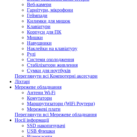
Веб-камери
Гарнітури, мікрофони
Геймпади
Килимки для мишок
Клавіатури
Корпуси для ПК
Мишки
Навушники
Наклейки на клавіатуру
Рулі
Системи охолодження
Стабілізатори живлення
Сумки для ноутбуків
Переглянути всі Компютерні аксесуари
Ліхтарі
Мережеве обладнання
Антени Wi-Fi
Комутатори
Маршрутизатори (WiFi Роутери)
Мережеві плати
Переглянути всі Мережеве обладнання
Носії інформації
SSD накопичувачі
USB Флешки
Відеокасети