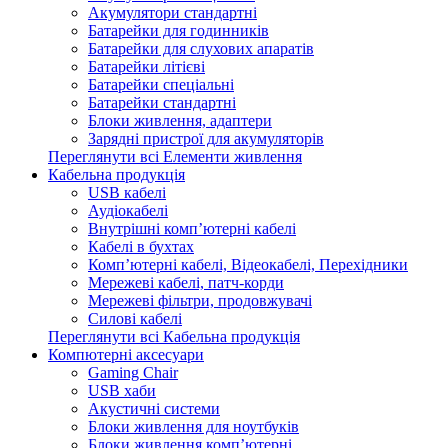
Акумулятори стандартні
Батарейки для годинників
Батарейки для слухових апаратів
Батарейки літієві
Батарейки спеціальні
Батарейки стандартні
Блоки живлення, адаптери
Зарядні пристрої для акумуляторів
Переглянути всі Елементи живлення
Кабельна продукція
USB кабелі
Аудіокабелі
Внутрішні комп’ютерні кабелі
Кабелі в бухтах
Комп’ютерні кабелі, Відеокабелі, Перехідники
Мережеві кабелі, патч-корди
Мережеві фільтри, продовжувачі
Силові кабелі
Переглянути всі Кабельна продукція
Компютерні аксесуари
Gaming Chair
USB хаби
Акустичні системи
Блоки живлення для ноутбуків
Блоки живлення комп’ютерні