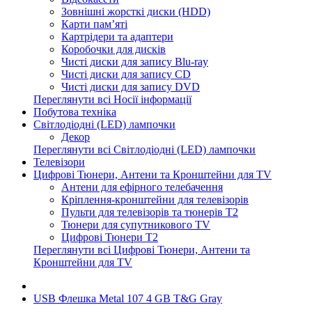
Зовнішні жорсткі диски (HDD)
Карти пам’яті
Картрідери та адаптери
Коробочки для дисків
Чисті диски для запису Blu-ray
Чисті диски для запису CD
Чисті диски для запису DVD
Переглянути всі Носії інформації
Побутова техніка
Світлодіодні (LED) лампочки
Декор
Переглянути всі Світлодіодні (LED) лампочки
Телевізори
Цифрові Тюнери, Антени та Кронштейни для TV
Антени для ефірного телебачення
Кріплення-кронштейни для телевізорів
Пульти для телевізорів та тюнерів T2
Тюнери для супутникового TV
Цифрові Тюнери T2
Переглянути всі Цифрові Тюнери, Антени та
Кронштейни для TV
USB Флешка Metal 107 4 GB T&G Gray