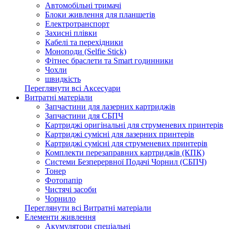
Автомобільні тримачі
Блоки живлення для планшетів
Електротранспорт
Захисні плівки
Кабелі та перехідники
Моноподи (Selfie Stick)
Фітнес браслети та Smart годинники
Чохли
швидкість
Переглянути всі Аксесуари
Витратні матеріали
Запчастини для лазерних картриджів
Запчастини для СБПЧ
Картриджі оригінальні для струменевих принтерів
Картриджі сумісні для лазерних принтерів
Картриджі сумісні для струменевих принтерів
Комплекти перезаправних картриджів (КПК)
Системи Безперервної Подачі Чорнил (СБПЧ)
Тонер
Фотопапір
Чистячі засоби
Чорнило
Переглянути всі Витратні матеріали
Елементи живлення
Акумулятори спеціальні