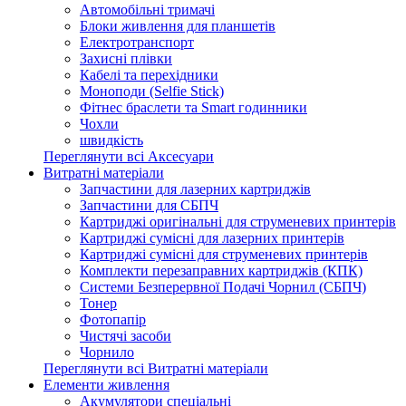
Автомобільні тримачі
Блоки живлення для планшетів
Електротранспорт
Захисні плівки
Кабелі та перехідники
Моноподи (Selfie Stick)
Фітнес браслети та Smart годинники
Чохли
швидкість
Переглянути всі Аксесуари
Витратні матеріали
Запчастини для лазерних картриджів
Запчастини для СБПЧ
Картриджі оригінальні для струменевих принтерів
Картриджі сумісні для лазерних принтерів
Картриджі сумісні для струменевих принтерів
Комплекти перезаправних картриджів (КПК)
Системи Безперервної Подачі Чорнил (СБПЧ)
Тонер
Фотопапір
Чистячі засоби
Чорнило
Переглянути всі Витратні матеріали
Елементи живлення
Акумулятори спеціальні