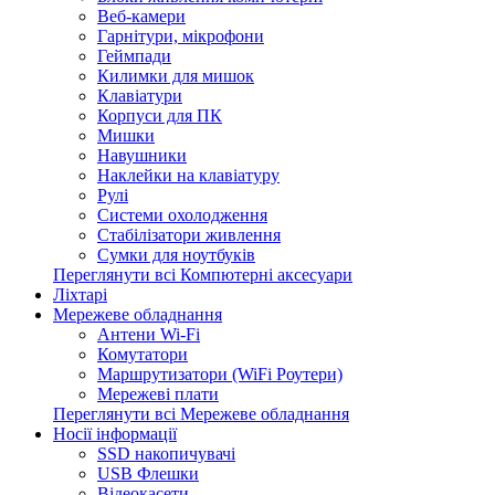
Веб-камери
Гарнітури, мікрофони
Геймпади
Килимки для мишок
Клавіатури
Корпуси для ПК
Мишки
Навушники
Наклейки на клавіатуру
Рулі
Системи охолодження
Стабілізатори живлення
Сумки для ноутбуків
Переглянути всі Компютерні аксесуари
Ліхтарі
Мережеве обладнання
Антени Wi-Fi
Комутатори
Маршрутизатори (WiFi Роутери)
Мережеві плати
Переглянути всі Мережеве обладнання
Носії інформації
SSD накопичувачі
USB Флешки
Відеокасети