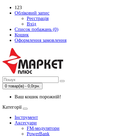
123
Обліковий запис
Реєстрація
Вхід
Список побажань (0)
Кошик
Оформлення замовлення
0 товар(ів) - 0,0грн.
Ваш кошик порожній!
Категорії
Інструмент
Аксесуари
FM-модулятори
PowerBank