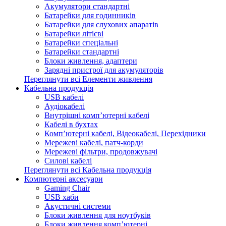
Акумулятори стандартні
Батарейки для годинників
Батарейки для слухових апаратів
Батарейки літієві
Батарейки спеціальні
Батарейки стандартні
Блоки живлення, адаптери
Зарядні пристрої для акумуляторів
Переглянути всі Елементи живлення
Кабельна продукція
USB кабелі
Аудіокабелі
Внутрішні комп’ютерні кабелі
Кабелі в бухтах
Комп’ютерні кабелі, Відеокабелі, Перехідники
Мережеві кабелі, патч-корди
Мережеві фільтри, продовжувачі
Силові кабелі
Переглянути всі Кабельна продукція
Компютерні аксесуари
Gaming Chair
USB хаби
Акустичні системи
Блоки живлення для ноутбуків
Блоки живлення комп’ютерні