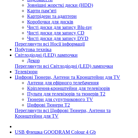
Зовнішні жорсткі диски (HDD)
Карти пам’яті
Картрідери та адаптери
Коробочки для дисків
Чисті диски для запису Blu-ray
Чисті диски для запису CD
Чисті диски для запису DVD
Переглянути всі Носії інформації
Побутова техніка
Світлодіодні (LED) лампочки
Декор
Переглянути всі Світлодіодні (LED) лампочки
Телевізори
Цифрові Тюнери, Антени та Кронштейни для TV
Антени для ефірного телебачення
Кріплення-кронштейни для телевізорів
Пульти для телевізорів та тюнерів T2
Тюнери для супутникового TV
Цифрові Тюнери T2
Переглянути всі Цифрові Тюнери, Антени та
Кронштейни для TV
USB Флешка GOODRAM Colour 4 Gb