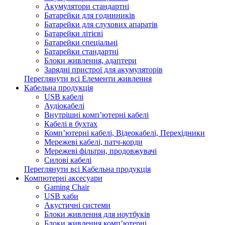
Акумулятори стандартні
Батарейки для годинників
Батарейки для слухових апаратів
Батарейки літієві
Батарейки спеціальні
Батарейки стандартні
Блоки живлення, адаптери
Зарядні пристрої для акумуляторів
Переглянути всі Елементи живлення
Кабельна продукція
USB кабелі
Аудіокабелі
Внутрішні комп’ютерні кабелі
Кабелі в бухтах
Комп’ютерні кабелі, Відеокабелі, Перехідники
Мережеві кабелі, патч-корди
Мережеві фільтри, продовжувачі
Силові кабелі
Переглянути всі Кабельна продукція
Компютерні аксесуари
Gaming Chair
USB хаби
Акустичні системи
Блоки живлення для ноутбуків
Блоки живлення комп’ютерні