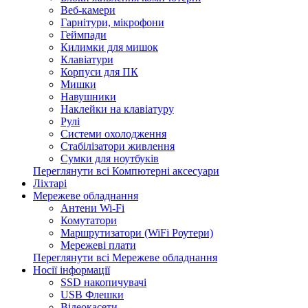
Веб-камери
Гарнітури, мікрофони
Геймпади
Килимки для мишок
Клавіатури
Корпуси для ПК
Мишки
Навушники
Наклейки на клавіатуру
Рулі
Системи охолодження
Стабілізатори живлення
Сумки для ноутбуків
Переглянути всі Компютерні аксесуари
Ліхтарі
Мережеве обладнання
Антени Wi-Fi
Комутатори
Маршрутизатори (WiFi Роутери)
Мережеві плати
Переглянути всі Мережеве обладнання
Носії інформації
SSD накопичувачі
USB Флешки
Відеокасети