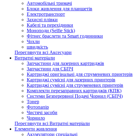
Автомобільні тримачі
Блоки живлення для планшетів
Електротранспорт
Захисні плівки
Кабелі та перехідники
Моноподи (Selfie Stick)
Фітнес браслети та Smart годинники
Чохли
швидкість
Переглянути всі Аксесуари
Витратні матеріали
Запчастини для лазерних картриджів
Запчастини для СБПЧ
Картриджі оригінальні для струменевих принтерів
Картриджі сумісні для лазерних принтерів
Картриджі сумісні для струменевих принтерів
Комплекти перезаправних картриджів (КПК)
Системи Безперервної Подачі Чорнил (СБПЧ)
Тонер
Фотопапір
Чистячі засоби
Чорнило
Переглянути всі Витратні матеріали
Елементи живлення
Акумулятори спеціальні