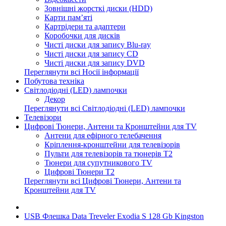
Зовнішні жорсткі диски (HDD)
Карти пам’яті
Картрідери та адаптери
Коробочки для дисків
Чисті диски для запису Blu-ray
Чисті диски для запису CD
Чисті диски для запису DVD
Переглянути всі Носії інформації
Побутова техніка
Світлодіодні (LED) лампочки
Декор
Переглянути всі Світлодіодні (LED) лампочки
Телевізори
Цифрові Тюнери, Антени та Кронштейни для TV
Антени для ефірного телебачення
Кріплення-кронштейни для телевізорів
Пульти для телевізорів та тюнерів T2
Тюнери для супутникового TV
Цифрові Тюнери T2
Переглянути всі Цифрові Тюнери, Антени та
Кронштейни для TV
USB Флешка Data Treveler Exodia S 128 Gb Kingston