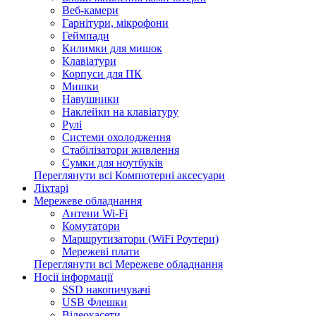
Веб-камери
Гарнітури, мікрофони
Геймпади
Килимки для мишок
Клавіатури
Корпуси для ПК
Мишки
Навушники
Наклейки на клавіатуру
Рулі
Системи охолодження
Стабілізатори живлення
Сумки для ноутбуків
Переглянути всі Компютерні аксесуари
Ліхтарі
Мережеве обладнання
Антени Wi-Fi
Комутатори
Маршрутизатори (WiFi Роутери)
Мережеві плати
Переглянути всі Мережеве обладнання
Носії інформації
SSD накопичувачі
USB Флешки
Відеокасети