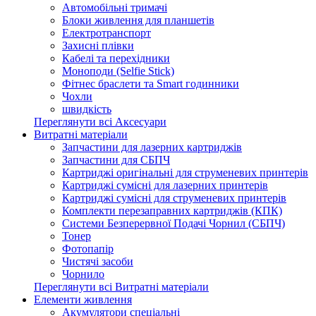
Автомобільні тримачі
Блоки живлення для планшетів
Електротранспорт
Захисні плівки
Кабелі та перехідники
Моноподи (Selfie Stick)
Фітнес браслети та Smart годинники
Чохли
швидкість
Переглянути всі Аксесуари
Витратні матеріали
Запчастини для лазерних картриджів
Запчастини для СБПЧ
Картриджі оригінальні для струменевих принтерів
Картриджі сумісні для лазерних принтерів
Картриджі сумісні для струменевих принтерів
Комплекти перезаправних картриджів (КПК)
Системи Безперервної Подачі Чорнил (СБПЧ)
Тонер
Фотопапір
Чистячі засоби
Чорнило
Переглянути всі Витратні матеріали
Елементи живлення
Акумулятори спеціальні