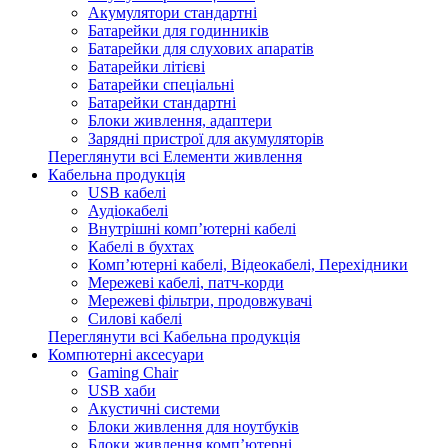
Акумулятори стандартні
Батарейки для годинників
Батарейки для слухових апаратів
Батарейки літієві
Батарейки спеціальні
Батарейки стандартні
Блоки живлення, адаптери
Зарядні пристрої для акумуляторів
Переглянути всі Елементи живлення
Кабельна продукція
USB кабелі
Аудіокабелі
Внутрішні комп’ютерні кабелі
Кабелі в бухтах
Комп’ютерні кабелі, Відеокабелі, Перехідники
Мережеві кабелі, патч-корди
Мережеві фільтри, продовжувачі
Силові кабелі
Переглянути всі Кабельна продукція
Компютерні аксесуари
Gaming Chair
USB хаби
Акустичні системи
Блоки живлення для ноутбуків
Блоки живлення комп’ютерні